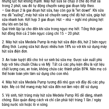
nhưng lực hút không mạnh. Máy hút sữa sẽ chạy ở chế độ mát xa
trong 2 phút, sau đó tự động chuyển sang giai đoạn tiếp theo.
– Giai đoạn 2 là giai đoạn hút sữa, hay còn gọi là “let down”. Khi sữa
mẹ đã “xuống”, máy hút sữa sẽ chuyển sang chế độ hút sữa, giúp hút
sữa nhanh hơn. Kết hợp 3 giai đoạn: Hút – nhả – nghỉ mô phỏng hệt
như khi em bé bú.
Quá trình lặp lại cho đến khi sữa trong ngực mẹ hết. Tổng thời gian
hút đồng thời cả 2 bên ngực cũng chỉ 15 – 20 phút.
2. Máy hút sữa Medela Pump là máy hút sữa điện đôi, hút 2 bên ngực
đồng thời. Lượng sữa hút được nhiều hơn 18% so với khi sử dụng máy
hút sữa điện đơn.
3. An toàn tuyệt đối cho trẻ sơ sinh bú sữa mẹ. Được sản xuất phù
hợp với tiêu chuẩn Châu u và Mỹ. Tất cả các phụ kiện đều là vật liệu
chất lượng cao, an toàn, không chứa các thành phần BPA. Nên mẹ có
thể hoàn toàn yên tâm sử dụng cho con nhỏ.
4. Máy hút sữa Medela Pump tương đối nhỏ gọn với đầy đủ các phụ
kiện. Mẹ có thể mang máy hút sữa đến nơi làm việc để sử dụng.
5. ​Vệ sinh, tiệt trùng máy hút sữa Medela Pump RG dễ dàng, nhanh
chóng. Bảo quản đúng cách và chỉ cần phải tiệt trùng 1 lần / ngày
bằng nước sôi hoặc lò vi sóng.