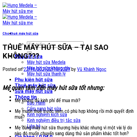
Skip
to
content
Cho thuê máy hút sữa
Tìm
THUÊ MÁY HÚT SỮA – TẠI SAO
kiếm:
KHÔNG???
Máy hút sữa
Máy hút sữa Medela
Máy hút sữa không dây
Posted on
22/10/2021
22/10/2021
by
Vũ Khánh Ngọc
Máy hút sữa thanh lý
Phụ kiện hút sữa
Thuê máy hút sữa
M
ẹ quan tâm đến máy hút sữa tốt nhưng:
Sửa máy hút sữa
Thông tin
Mẹ không đủ kinh phí để mua mới?
Bảo Hành
Cẩm nang hút sữa
Mẹ muốn thuê trước xem có phù hợp không rồi mới quyết định
Kinh nghiệm kích sữa
mua?
Kinh nghiệm điều trị tắc sữa
Liên hệ
Mẹ dùng máy hút sữa thương hiệu khác nhưng vì một vài lý do
nào đó muốn chuyển sang dùng thử sản phẩm khác tốt hơn?
Giỏ hàng /
0,0
₫
0