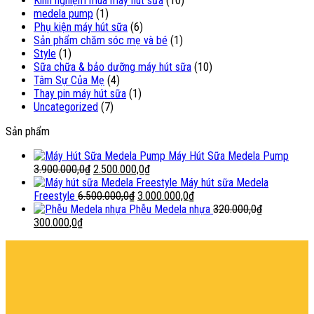
Kinh nghiệm mua máy hút sữa
(10)
medela pump
(1)
Phụ kiện máy hút sữa
(6)
Sản phẩm chăm sóc mẹ và bé
(1)
Style
(1)
Sữa chữa & bảo dưỡng máy hút sữa
(10)
Tâm Sự Của Mẹ
(4)
Thay pin máy hút sữa
(1)
Uncategorized
(7)
Sản phẩm
Máy Hút Sữa Medela Pump
Giá
Giá
3.900.000,0
₫
2.500.000,0
₫
gốc
hiện
Máy hút sữa Medela
là:
Giá
tại
Giá
Freestyle
6.500.000,0
₫
3.000.000,0
₫
3.900.000,0₫.
gốc
là:
hiện
Phễu Medela nhựa
320.000,0
₫
Giá
Giá
là:
2.500.000,0₫.
tại
300.000,0
₫
gốc
hiện
6.500.000,0₫.
là:
şans
vidobet
vidobet
vidobet
vidobet
casinolevant
casinolevant
casinolevant
vidobet
şans
casinolevant
casino
şans
casino
casino
casino
boostaro
casinolevant
şans
casinolevant
şanscasino
vidobet
vidobet
levant
galyabet
gorabet
gorabet
gorabet
vidobet
galyabet
gorabet
gorabet
nigeria
sports
là:
tại
3.000.000,0₫.
casino
|
|
güncel
giriş
|
|
|
giriş
casino
giriş
şans
casino
levant
şans
şans
|
giriş
casino
giriş
|
|
giriş
casino
|
|
|
|
giriş
|
|
|
betting
betting
320.000,0₫.
là:
|
giriş
|
|
|
|
|
giriş
|
|
|
|
giriş
|
|
|
|
|
300.000,0₫.
|
|
|