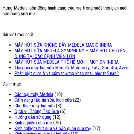
Hưng Medela luôn đồng hành cùng các mẹ trong suốt thời gian nuôi
con bằng sữa mẹ.
Bài viêt mới nhất
MÁY HÚT SỮA KHÔNG DÂY MEDELA MAGIC INBRA
MÁY HÚT SỮA MEDELA SYMPHONY – MÁY HÚT CHUYÊN
DỤNG TẠI CÁC BỆNH VIỆN LỚN
MÁY HÚT SŨA MEDELA THẾ HỆ MỚI – MOTION INBRA
Thay pin máy hút sữa Medela, Momcozy, Fatz, Spectra, Avent
Phân biệt cúm A và cúm thường khác nhau như thế nào?
Danh mục
Các loại máy Medela
(10)
Cẩm nang tắc tia sữa, kích sữa
(22)
Cho thuê máy hút sữa
(3)
Dịch vụ Thông Tắc Sữa
(6)
Hướng dẫn sử dụng
(12)
Kinh nghiệm cho mẹ
(75)
KInh nghiệm hút sữa và bảo quản sữa mẹ
(17)