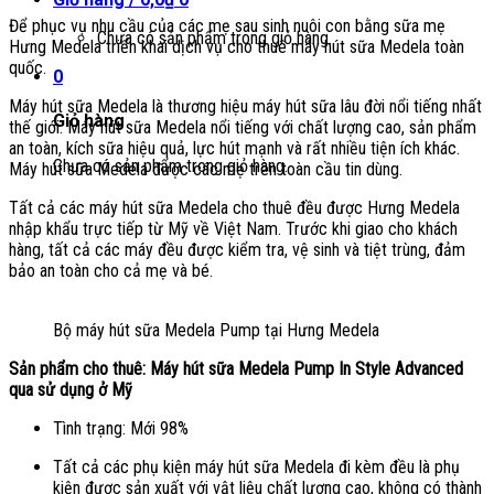
Để phục vụ nhu cầu của các mẹ sau sinh nuôi con bằng sữa mẹ
Chưa có sản phẩm trong giỏ hàng.
Hưng Medela triển khai dịch vụ cho thuê máy hút sữa Medela toàn
quốc.
0
Máy hút sữa Medela là thương hiệu máy hút sữa lâu đời nổi tiếng nhất
Giỏ hàng
thế giới. Máy hút sữa Medela nổi tiếng với chất lượng cao, sản phẩm
an toàn, kích sữa hiệu quả, lực hút mạnh và rất nhiều tiện ích khác.
Chưa có sản phẩm trong giỏ hàng.
Máy hút sữa Medela được các mẹ trên toàn cầu tin dùng.
Tất cả các máy hút sữa Medela cho thuê đều được Hưng Medela
nhập khẩu trực tiếp từ Mỹ về Việt Nam. Trước khi giao cho khách
hàng, tất cả các máy đều được kiểm tra, vệ sinh và tiệt trùng, đảm
bảo an toàn cho cả mẹ và bé.
Bộ máy hút sữa Medela Pump tại Hưng Medela
Sản phẩm cho thuê: Máy hút sữa Medela Pump In Style Advanced
qua sử dụng ở Mỹ
Tình trạng: Mới 98%
Tất cả các phụ kiện máy hút sữa Medela đi kèm đều là phụ
kiện được sản xuất với vật liệu chất lượng cao, không có thành