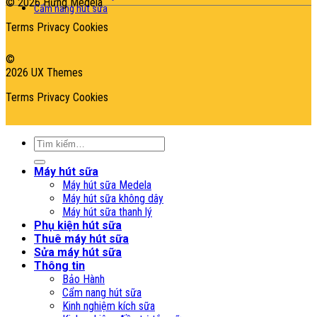
© 2026 Hưng Medela
Cẩm nang hút sữa
Terms
Privacy
Cookies
©
2026 UX Themes
Terms
Privacy
Cookies
Tìm
kiếm:
Máy hút sữa
Máy hút sữa Medela
Máy hút sữa không dây
Máy hút sữa thanh lý
Phụ kiện hút sữa
Thuê máy hút sữa
Sửa máy hút sữa
Thông tin
Bảo Hành
Cẩm nang hút sữa
Kinh nghiệm kích sữa