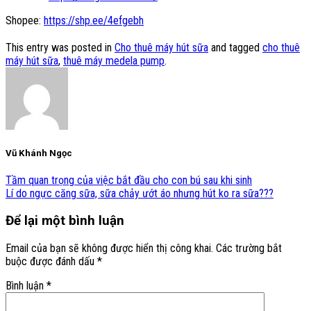
Shopee:
https://shp.ee/4efgebh
This entry was posted in
Cho thuê máy hút sữa
and tagged
cho thuê
máy hút sữa
,
thuê máy medela pump
.
Vũ Khánh Ngọc
Tầm quan trọng của việc bắt đầu cho con bú sau khi sinh
Lí do ngực căng sữa, sữa chảy ướt áo nhưng hút ko ra sữa???
Để lại một bình luận
Email của bạn sẽ không được hiển thị công khai.
Các trường bắt
buộc được đánh dấu
*
Bình luận
*