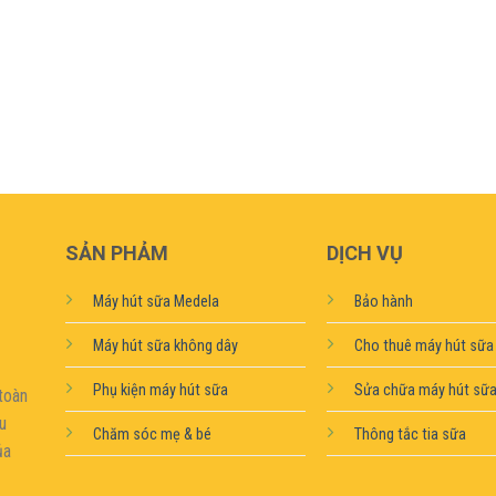
SẢN PHẢM
DỊCH VỤ
Máy hút sữa Medela
Bảo hành
Máy hút sữa không dây
Cho thuê máy hút sữa
Phụ kiện máy hút sữa
Sửa chữa máy hút sữ
toàn
ệu
Chăm sóc mẹ & bé
Thông tắc tia sữa
ủa