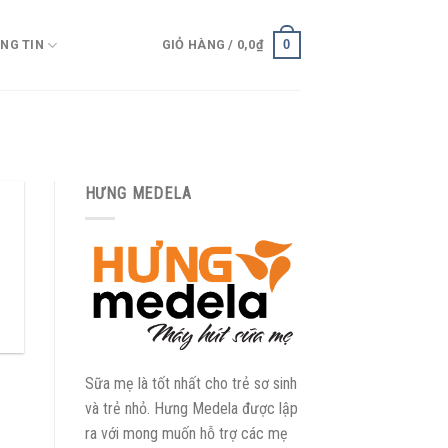
0
NG TIN
GIỎ HÀNG /
0,0
₫
HƯNG MEDELA
Sữa mẹ là tốt nhất cho trẻ sơ sinh
và trẻ nhỏ. Hưng Medela được lập
ra với mong muốn hỗ trợ các mẹ