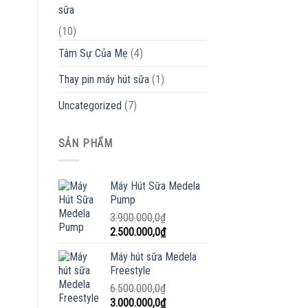
sữa
(10)
Tâm Sự Của Mẹ
(4)
Thay pin máy hút sữa
(1)
Uncategorized
(7)
SẢN PHẨM
Máy Hút Sữa Medela
Pump
3.900.000,0
₫
Giá
Giá
2.500.000,0
₫
gốc
hiện
Máy hút sữa Medela
là:
tại
Freestyle
3.900.000,0₫.
là:
6.500.000,0
₫
2.500.000,0₫.
Giá
Giá
3.000.000,0
₫