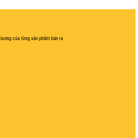
ất lượng của từng sản phẩm bán ra.