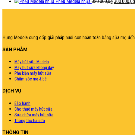
Giá
Phễu Medela nhựa
320.000,0
₫
300.000,0
₫
gốc
şans
vidobet
vidobet
vidobet
vidobet
casinolevant
casinolevant
casinolevant
vidobet
şans
casinolevant
casino
şans
casino
casino
casino
boostaro
casinolevant
şans
casinolevant
şanscasino
vidobet
vidobet
levant
gorabet
galyabet
gorabet
gorabet
gorabet
vidobet
galyabet
gorabet
gorabet
là:
casino
|
|
güncel
giriş
|
|
|
giriş
casino
giriş
şans
casino
levant
şans
şans
|
giriş
casino
giriş
|
|
giriş
casino
|
|
|
|
|
giriş
|
|
320.000,0₫
|
giriş
|
|
|
|
|
giriş
|
|
|
|
giriş
|
|
|
|
|
|
|
Hưng Medela cung cấp giải pháp nuôi con hoàn toàn bằng sữa mẹ đến 
SẢN PHẢM
Máy hút sữa Medela
Máy hút sữa không dây
Phụ kiện máy hút sữa
Chăm sóc mẹ & bé
DỊCH VỤ
Bảo hành
Cho thuê máy hút sữa
Sửa chữa máy hút sữa
Thông tắc tia sữa
THÔNG TIN