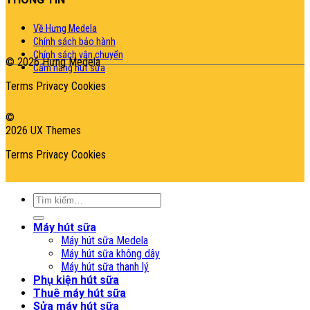
Về Hưng Medela
Chính sách bảo hành
Chính sách vận chuyển
© 2026 Hưng Medela
Cẩm nang hút sữa
Terms
Privacy
Cookies
©
2026 UX Themes
Terms
Privacy
Cookies
Tìm
kiếm:
Máy hút sữa
Máy hút sữa Medela
Máy hút sữa không dây
Máy hút sữa thanh lý
Phụ kiện hút sữa
Thuê máy hút sữa
Sửa máy hút sữa