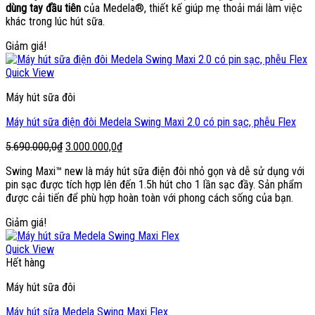
dùng tay đầu tiên
của Medela®, thiết kế giúp mẹ thoải mái làm việc
9.000.000,0₫.
là:
khác trong lúc hút sữa.
4.000.000,0₫.
Giảm giá!
Quick View
Máy hút sữa đôi
Máy hút sữa điện đôi Medela Swing Maxi 2.0 có pin sạc, phễu Flex
Giá
Giá
5.690.000,0
₫
3.000.000,0
₫
gốc
hiện
Swing Maxi™ new là máy hút sữa điện đôi nhỏ gọn và dễ sử dụng với
là:
tại
pin sạc được tích hợp lên đến 1.5h hút cho 1 lần sạc đầy. Sản phẩm
5.690.000,0₫.
là:
được cải tiến để phù hợp hoàn toàn với phong cách sống của bạn.
3.000.000,0₫.
Giảm giá!
Quick View
Hết hàng
Máy hút sữa đôi
Máy hút sữa Medela Swing Maxi Flex