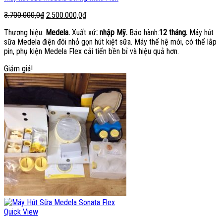
Giá
Giá
3.700.000,0
₫
2.500.000,0
₫
gốc
hiện
Thương hiệu:
Medela.
Xuất xứ
: nhập Mỹ.
Bảo hành:
12 tháng.
Máy hút
là:
tại
sữa Medela điện đôi nhỏ gọn hút kiệt sữa. Máy thế hệ mới, có thể lắp
3.700.000,0₫.
là:
pin, phụ kiện Medela Flex cải tiến bền bỉ và hiệu quả hơn.
2.500.000,0₫.
Giảm giá!
Quick View