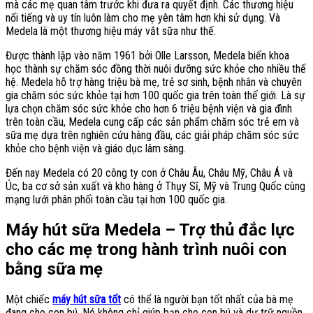
mà các mẹ quan tâm trước khi đưa ra quyết định. Các thương hiệu
nổi tiếng và uy tín luôn làm cho mẹ yên tâm hơn khi sử dụng. Và
Medela là một thương hiệu máy vắt sữa như thế.
Được thành lập vào năm 1961 bởi Olle Larsson, Medela biến khoa
học thành sự chăm sóc đồng thời nuôi dưỡng sức khỏe cho nhiều thế
hệ. Medela hỗ trợ hàng triệu bà mẹ, trẻ sơ sinh, bệnh nhân và chuyên
gia chăm sóc sức khỏe tại hơn 100 quốc gia trên toàn thế giới. Là sự
lựa chọn chăm sóc sức khỏe cho hơn 6 triệu bệnh viện và gia đình
trên toàn cầu, Medela cung cấp các sản phẩm chăm sóc trẻ em và
sữa mẹ dựa trên nghiên cứu hàng đầu, các giải pháp chăm sóc sức
khỏe cho bệnh viện và giáo dục lâm sàng.
Đến nay Medela có 20 công ty con ở Châu Âu, Châu Mỹ, Châu Á và
Úc, ba cơ sở sản xuất và kho hàng ở Thụy Sĩ, Mỹ và Trung Quốc cùng
mạng lưới phân phối toàn cầu tại hơn 100 quốc gia.
Máy hút sữa Medela – Trợ thủ đắc lực
cho các mẹ trong hành trình nuôi con
bằng sữa mẹ
Một chiếc
máy hút sữa tốt
có thể là người bạn tốt nhất của bà mẹ
đang cho con bú. Nó không chỉ giúp bạn cho con bú và dự trữ nguồn