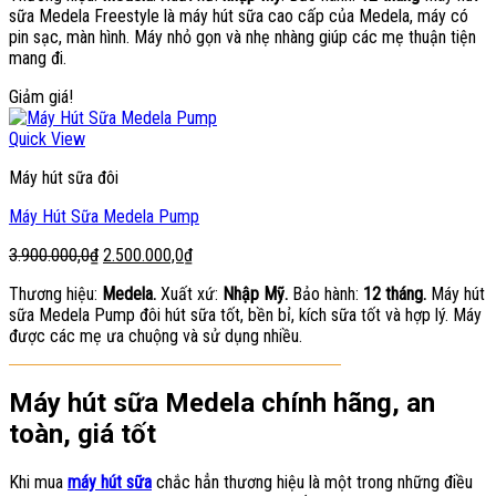
sữa Medela Freestyle là máy hút sữa cao cấp của Medela, máy có
6.500.000,0₫.
là:
pin sạc, màn hình. Máy nhỏ gọn và nhẹ nhàng giúp các mẹ thuận tiện
3.000.000,0₫.
mang đi.
Giảm giá!
Quick View
Máy hút sữa đôi
Máy Hút Sữa Medela Pump
Giá
Giá
3.900.000,0
₫
2.500.000,0
₫
gốc
hiện
Thương hiệu:
Medela.
Xuất xứ:
Nhập Mỹ.
Bảo hành:
12 tháng.
Máy hút
là:
tại
sữa Medela Pump đôi hút sữa tốt, bền bỉ, kích sữa tốt và hợp lý. Máy
3.900.000,0₫.
là:
được các mẹ ưa chuộng và sử dụng nhiều.
2.500.000,0₫.
Máy hút sữa Medela chính hãng, an
toàn, giá tốt
Khi mua
máy hút sữa
chắc hẳn thương hiệu là một trong những điều