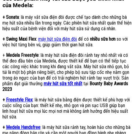
của Medela:
+ Sonata
: là máy vắt sữa điện đôi được chế tạo dành cho những bà
mẹ hút sữa nhiều lần trong ngày. Các phiên hút sữa nhất quán thể hiện
hiệu suất của bệnh viện đối với máy hút sữa sử dụng cá nhân.
+ Swing Maxi Flex
:
máy hút sữa điện đôi
để có
nhiều sữa hơn
so với
việc hút từng bên vú, giúp giảm thời gian hút sữa.
+
Medela Freestyle
: là máy hút sữa điện đôi rảnh tay nhỏ nhất và có
thể đeo đầu tiên của Medela, được thiết kế để bạn có thể tiếp tục
các công việc khác trong khi đang vắt sữa. Máy hút sữa nhỏ gọn, bỏ
túi là một bộ phận riêng biệt, cho phép bộ sưu tập cốc nhẹ nằm gọn
trong áo ngực của bạn để có trải nghiệm hút rảnh tay vượt trội. Sản
phẩm đạt giải thưởng
máy hút sữa tốt nhất
tại
Bounty Baby Awards
2023
+
Freestyle Flex
: là máy hút sữa bằng điện được thiết kế phù hợp với
cuộc sống của bạn: thiết kế nhẹ, nhỏ gọn và pin sạc USB giúp bạn
linh hoạt hút sữa mọi lúc mọi nơi mà không ảnh hưởng đến hiệu suất
hút sữa.
+
Medela Handsfree
: là máy hút sữa rảnh tay, hoàn hảo cho những bà
mẹ năng động bận rộn và cần một người bạn đồng hành nhẹ nhàng