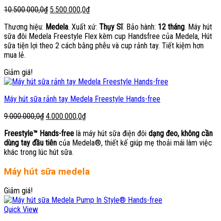
Giá
Giá
10.500.000,0
₫
5.500.000,0
₫
gốc
hiện
Thương hiệu:
Medela
. Xuất xứ:
Thụy Sĩ
. Bảo hành:
12 tháng
. Máy hút
là:
tại
sữa đôi Medela Freestyle Flex kèm cup Handsfree của Medela, Hút
10.500.000,0₫.
là:
sữa tiện lợi theo 2 cách bằng phễu và cup rảnh tay. Tiết kiệm hơn
5.500.000,0₫.
mua lẻ.
Giảm giá!
Máy hút sữa rảnh tay Medela Freestyle Hands-free
Giá
Giá
9.000.000,0
₫
4.000.000,0
₫
gốc
hiện
Freestyle™ Hands-free
là máy hút sữa điện đôi
dạng đeo, không cần
là:
tại
dùng tay đầu tiên
của Medela®, thiết kế giúp mẹ thoải mái làm việc
9.000.000,0₫.
là:
khác trong lúc hút sữa.
4.000.000,0₫.
Máy hút sữa medela
Giảm giá!
Quick View