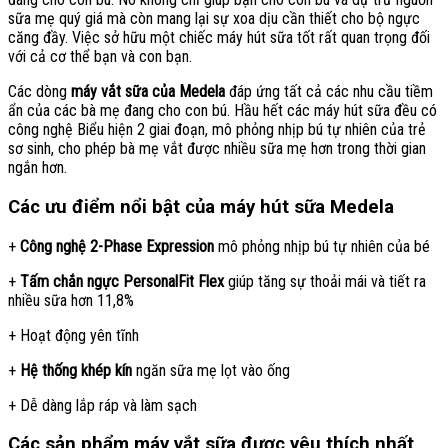
sữa mẹ quý giá mà còn mang lại sự xoa dịu cần thiết cho bộ ngực
căng đầy. Việc sở hữu một chiếc máy hút sữa tốt rất quan trọng đối
với cả cơ thể bạn và con bạn.
Các dòng
máy vắt sữa của Medela
đáp ứng tất cả các nhu cầu tiềm
ẩn của các bà mẹ đang cho con bú. Hầu hết các máy hút sữa đều có
công nghệ Biểu hiện 2 giai đoạn, mô phỏng nhịp bú tự nhiên của trẻ
sơ sinh, cho phép bà mẹ vắt được nhiều sữa mẹ hơn trong thời gian
ngắn hơn.
Các ưu điểm nổi bật của máy hút sữa Medela
+
Công nghệ 2-Phase Expression
mô phỏng nhịp bú tự nhiên của bé
+
Tấm chắn ngực PersonalFit Flex
giúp tăng sự thoải mái và tiết ra
nhiều sữa hơn 11,8%
+ Hoạt động yên tĩnh
+
Hệ thống khép kín
ngăn sữa mẹ lọt vào ống
+ Dễ dàng lắp ráp và làm sạch
Các sản phẩm máy vắt sữa được yêu thích nhất