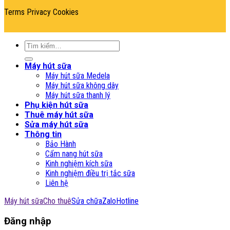
Terms
Privacy
Cookies
Tìm
kiếm:
Máy hút sữa
Máy hút sữa Medela
Máy hút sữa không dây
Máy hút sữa thanh lý
Phụ kiện hút sữa
Thuê máy hút sữa
Sửa máy hút sữa
Thông tin
Bảo Hành
Cẩm nang hút sữa
Kinh nghiệm kích sữa
Kinh nghiệm điều trị tắc sữa
Liên hệ
Máy hút sữa
Cho thuê
Sửa chữa
Zalo
Hotline
Đăng nhập