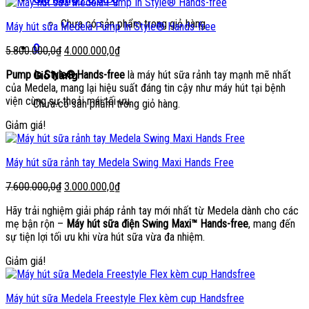
Chưa có sản phẩm trong giỏ hàng.
Máy hút sữa Medela Pump In Style® Hands-free
0
Giá
Giá
5.800.000,0
₫
4.000.000,0
₫
gốc
hiện
Pump In Style® Hands-free
là máy hút sữa rảnh tay mạnh mẽ nhất
Giỏ hàng
là:
tại
của Medela, mang lại hiệu suất đáng tin cậy như máy hút tại bệnh
5.800.000,0₫.
là:
viện cùng sự thoải mái tối ưu.
4.000.000,0₫.
Chưa có sản phẩm trong giỏ hàng.
Giảm giá!
Máy hút sữa rảnh tay Medela Swing Maxi Hands Free
Giá
Giá
7.600.000,0
₫
3.000.000,0
₫
gốc
hiện
Hãy trải nghiệm giải pháp rảnh tay mới nhất từ Medela dành cho các
là:
tại
mẹ bận rộn –
Máy hút sữa điện Swing Maxi™ Hands-free
, mang đến
7.600.000,0₫.
là:
sự tiện lợi tối ưu khi vừa hút sữa vừa đa nhiệm.
3.000.000,0₫.
Giảm giá!
Máy hút sữa Medela Freestyle Flex kèm cup Handsfree