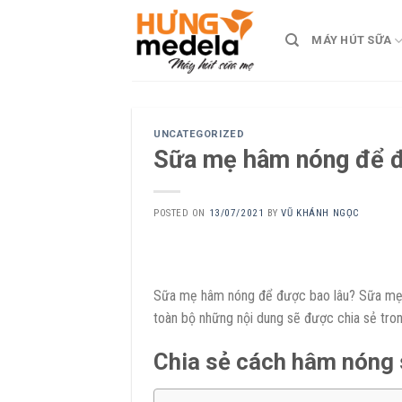
Skip
to
MÁY HÚT SỮA
content
UNCATEGORIZED
Sữa mẹ hâm nóng để đ
POSTED ON
13/07/2021
BY
VŨ KHÁNH NGỌC
Sữa mẹ hâm nóng để được bao lâu? Sữa mẹ đ
toàn bộ những nội dung sẽ được chia sẻ tron
Chia sẻ cách hâm nóng