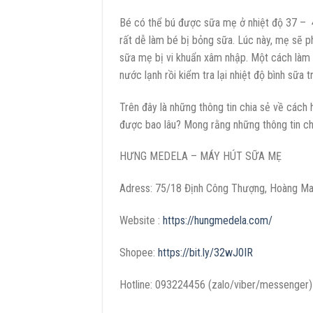
Bé có thể bú được sữa mẹ ở nhiệt độ 37 – 4
rất dễ làm bé bị bỏng sữa. Lúc này, mẹ sẽ p
sữa mẹ bị vi khuẩn xâm nhập. Một cách làm 
nước lạnh rồi kiểm tra lại nhiệt độ bình sữa 
Trên đây là những thông tin chia sẻ về cá
được bao lâu? Mong rằng những thông tin chi
HƯNG MEDELA – MÁY HÚT SỮA MẸ
Adress: 75/18 Định Công Thượng, Hoàng Ma
Website :
https://hungmedela.com/
Shopee:
https://bit.ly/32wJ0IR
Hotline: 093224456 (zalo/viber/messenger)