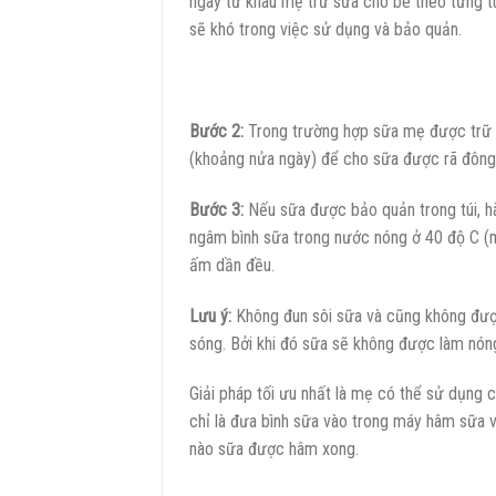
ngay từ khâu mẹ trữ sữa cho bé theo từng tú
sẽ khó trong việc sử dụng và bảo quản.
Bước 2:
Trong trường hợp sữa mẹ được trữ đô
(khoảng nửa ngày) để cho sữa được rã đông
Bước 3:
Nếu sữa được bảo quản trong túi, h
ngâm bình sữa trong nước nóng ở 40 độ C (mẹ
ấm dần đều.
Lưu ý:
Không đun sôi sữa và cũng không đượ
sóng. Bởi khi đó sữa sẽ không được làm nóng 
Giải pháp tối ưu nhất là mẹ có thể sử dụng 
chỉ là đưa bình sữa vào trong máy hâm sữa và
nào sữa được hâm xong.