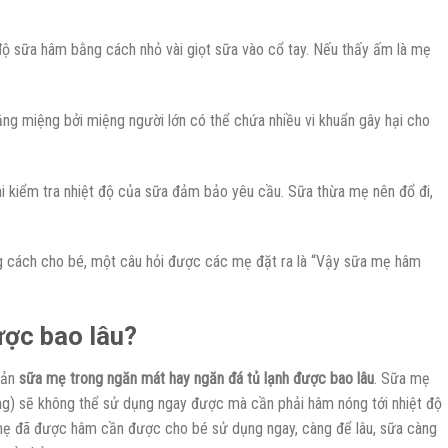
độ sữa hâm bằng cách nhỏ vài giọt sữa vào cổ tay. Nếu thấy ấm là mẹ
ng miệng bởi miệng người lớn có thể chứa nhiều vi khuẩn gây hại cho
 kiểm tra nhiệt độ của sữa đảm bảo yêu cầu. Sữa thừa mẹ nên đổ đi,
 cách cho bé, một câu hỏi được các mẹ đặt ra là “Vậy sữa mẹ hâm
ợc bao lâu?
uản
sữa mẹ trong ngăn mát hay ngăn đá tủ lạnh được bao lâu
. Sữa mẹ
ông) sẽ không thể sử dụng ngay được mà cần phải hâm nóng tới nhiệt độ
 mẹ đã được hâm cần được cho bé sử dụng ngay, càng để lâu, sữa càng