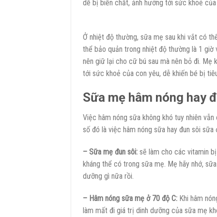
dễ bị biến chất, ảnh hưởng tới sức khoẻ của 
Ở nhiệt độ thường, sữa mẹ sau khi vắt có th
thể bảo quản trong nhiệt độ thường là 1 giờ
nên giữ lại cho cữ bú sau mà nên bỏ đi. Mẹ k
tới sức khoẻ của con yêu, dễ khiến bé bị tiê
Sữa mẹ hâm nóng hay đu
Việc hâm nóng sữa không khó tuy nhiên vẫn 
số đó là việc hâm nóng sữa hay đun sôi sữa 
– Sữa mẹ đun sôi:
sẽ làm cho các vitamin bị
kháng thể có trong sữa mẹ. Mẹ hãy nhớ, sữa 
dưỡng gì nữa rồi.
– Hâm nóng sữa mẹ ở 70 độ C:
Khi hâm nóng
làm mất đi giá trị dinh dưỡng của sữa mẹ kh