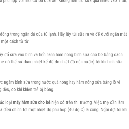
i phù hợp với mỗi cữ bú của bé. Không nên trữ sữa quá nhiều vào 1 túi,
ng trong ngăn đá của tủ lạnh. Hãy lấy túi sữa ra và để dưới ngăn mát
 một cách từ từ.
ãy đổ sữa vào bình và tiến hành hâm nóng bình sữa cho bé bằng cách
 có thể sử dụng nhiệt kế để đo nhiệt độ của nước) tới khi bình sữa
c ngâm bình sữa trong nước quá nóng hay hâm nóng sữa bằng lò vi
đều, có khi khiến trẻ bị bỏng.
các loại
máy hâm sữa cho bé
hiện có trên thị trường. Việc mẹ cần làm
 điều chỉnh tới một nhiệt độ phù hợp (40 độ C) là xong. Ngồi đợi tới khi