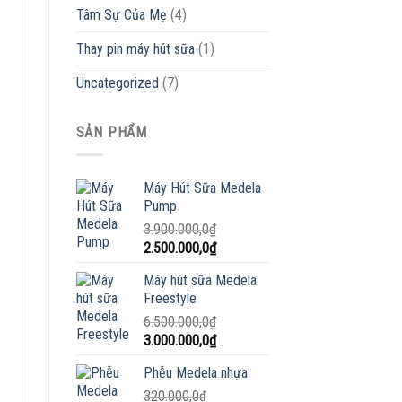
Tâm Sự Của Mẹ
(4)
Thay pin máy hút sữa
(1)
Uncategorized
(7)
SẢN PHẨM
Máy Hút Sữa Medela
Pump
3.900.000,0
₫
Giá
Giá
2.500.000,0
₫
gốc
hiện
Máy hút sữa Medela
là:
tại
Freestyle
3.900.000,0₫.
là:
6.500.000,0
₫
2.500.000,0₫.
Giá
Giá
3.000.000,0
₫
gốc
hiện
Phễu Medela nhựa
là:
tại
6.500.000,0₫.
320.000,0
₫
là: