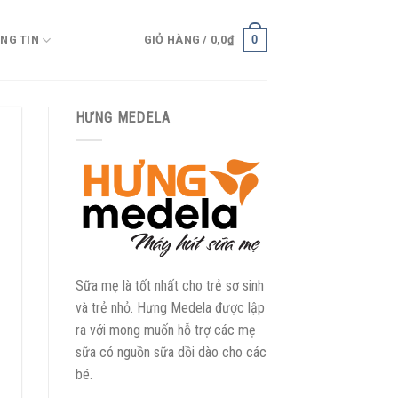
0
NG TIN
GIỎ HÀNG /
0,0
₫
HƯNG MEDELA
Sữa mẹ là tốt nhất cho trẻ sơ sinh
và trẻ nhỏ. Hưng Medela được lập
ra với mong muốn hỗ trợ các mẹ
sữa có nguồn sữa dồi dào cho các
bé.