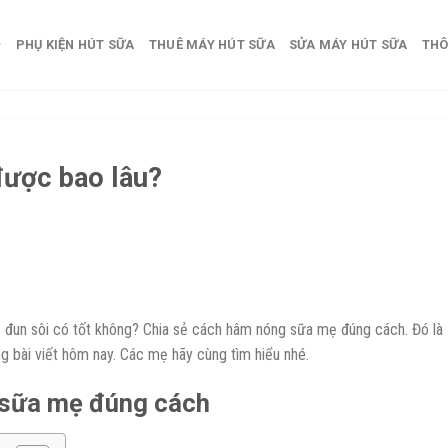
PHỤ KIỆN HÚT SỮA
THUÊ MÁY HÚT SỮA
SỬA MÁY HÚT SỮA
THÔ
ược bao lâu?
un sôi có tốt không? Chia sẻ cách hâm nóng sữa mẹ đúng cách. Đó là
g bài viết hôm nay. Các mẹ hãy cùng tìm hiểu nhé.
 sữa mẹ đúng cách