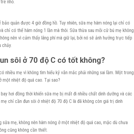
trẻ nhỏ.
ể bảo quản được 4 giờ đồng hồ. Tuy nhiên, sữa mẹ hâm nóng lại chỉ có
 và chỉ có thể hâm nóng 1 lần mà thôi. Sữa thừa sau mỗi cữ bú mẹ không
hông nên vì cảm thấy lãng phí mà giữ lại, bởi nó sẽ ảnh hưởng trực tiếp
u chảy.
n sôi ở 70 độ C có tốt không?
có nhiều mẹ vì không tìm hiểu kỹ vẫn mắc phải những sai lầm. Một trong
ở một nhiệt độ quá cao. Tại sao?
 bay hơi đồng thời khiến sữa mẹ bị mất đi nhiều chất dinh dưỡng và các
mẹ chỉ cần đun sôi ở nhiệt độ 70 độ C là đã không còn giá trị dinh
 sữa mẹ, không nên hâm nóng ở một nhiệt độ quá cao, mặc dù chưa
ông cũng không cần thiết.