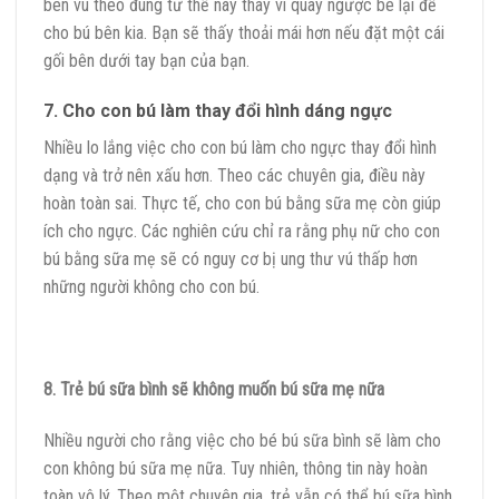
bên vú theo đúng tư thế này thay vì quay ngược bé lại để
cho bú bên kia. Bạn sẽ thấy thoải mái hơn nếu đặt một cái
gối bên dưới tay bạn của bạn.
7. Cho con bú làm thay đổi hình dáng ngực
Nhiều lo lắng việc cho con bú làm cho ngực thay đổi hình
dạng và trở nên xấu hơn. Theo các chuyên gia, điều này
hoàn toàn sai. Thực tế, cho con bú bằng sữa mẹ còn giúp
ích cho ngực. Các nghiên cứu chỉ ra rằng phụ nữ cho con
bú bằng sữa mẹ sẽ có nguy cơ bị ung thư vú thấp hơn
những người không cho con bú.
8. Trẻ bú sữa bình sẽ không muốn bú sữa mẹ nữa
Nhiều người cho rằng việc cho bé bú sữa bình sẽ làm cho
con không bú sữa mẹ nữa. Tuy nhiên, thông tin này hoàn
toàn vô lý. Theo một chuyên gia, trẻ vẫn có thể bú sữa bình