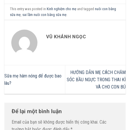
This entry was posted in
Kinh nghiệm cho mẹ
and tagged
nuôi con bằng
sữa mẹ
,
sai lầm nuôi con bằng sữa mẹ
.
VŨ KHÁNH NGỌC
HƯỚNG DẪN MẸ CÁCH CHĂM
Sữa mẹ hâm nóng để được bao
SÓC BẦU NGỰC TRONG THAI KÌ
lâu?
VÀ CHO CON BÚ
Để lại một bình luận
Email của bạn sẽ không được hiển thị công khai.
Các
trường bắt buộc được đánh dấu
*