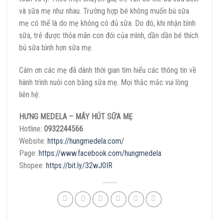
và sữa mẹ như nhau. Trường hợp bé không muốn bú sữa
mẹ có thể là do mẹ không có đủ sữa. Do đó, khi nhận bình
sữa, trẻ được thỏa mãn con đói của mình, dần dần bé thích
bú sữa bình hơn sữa mẹ.
Cám ơn các mẹ đã dành thời gian tìm hiểu các thông tin về
hành trình nuôi con băng sữa mẹ. Mọi thắc mắc vui lòng
liên hệ:
HƯNG MEDELA – MÁY HÚT SỮA MẸ
Hotline:
0932244566
Website:
https://hungmedela.com/
Page:
https://www.facebook.com/hungmedela
Shopee:
https://bit.ly/32wJ0IR