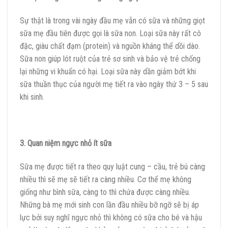
Sự thật là trong vài ngày đầu mẹ vẫn có sữa và những giọt
sữa mẹ đầu tiên được gọi là sữa non. Loại sữa này rất cô
đặc, giàu chất đạm (protein) và nguồn kháng thể dồi dào.
Sữa non giúp lót ruột của trẻ sơ sinh và bảo vệ trẻ chống
lại những vi khuẩn có hại. Loại sữa này dần giảm bớt khi
sữa thuần thục của người mẹ tiết ra vào ngày thứ 3 – 5 sau
khi sinh.
3. Quan niệm ngực nhỏ ít sữa
Sữa mẹ được tiết ra theo quy luật cung – cầu, trẻ bú càng
nhiều thì sẽ mẹ sẽ tiết ra càng nhiều. Cơ thể mẹ không
giống như bình sữa, càng to thì chứa được càng nhiều.
Những bà mẹ mới sinh con lần đầu nhiều bỡ ngỡ sẽ bị áp
lực bởi suy nghĩ ngực nhỏ thì không có sữa cho bé và hậu