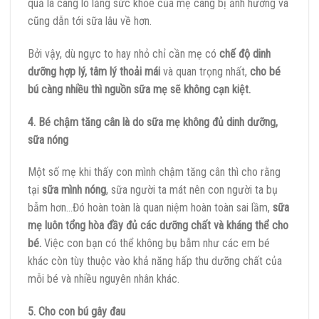
quả là càng lo lắng sức khỏe của mẹ càng bị ảnh hưởng và
cũng dẫn tới sữa lâu về hơn.
Bởi vậy, dù ngực to hay nhỏ chỉ cần mẹ có
chế độ dinh
dưỡng hợp lý, tâm lý thoải mái
và quan trọng nhất,
cho bé
bú càng nhiều thì nguồn sữa mẹ sẽ không cạn kiệt.
4. Bé chậm tăng cân là do sữa mẹ không đủ dinh dưỡng,
sữa nóng
Một số mẹ khi thấy con mình chậm tăng cân thì cho rằng
tại
sữa mình nóng
, sữa người ta mát nên con người ta bụ
bẫm hơn…Đó hoàn toàn là quan niệm hoàn toàn sai lầm,
sữa
mẹ luôn tổng hòa đầy đủ các dưỡng chất và kháng thể cho
bé.
Việc con bạn có thể không bụ bẫm như các em bé
khác còn tùy thuộc vào khả năng hấp thu dưỡng chất của
mỗi bé và nhiều nguyên nhân khác.
5. Cho con bú gây đau