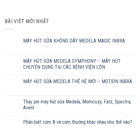
BÀI VIÊT MỚI NHẤT
MÁY HÚT SỮA KHÔNG DÂY MEDELA MAGIC INBRA
MÁY HÚT SỮA MEDELA SYMPHONY – MÁY HÚT
CHUYÊN DỤNG TẠI CÁC BỆNH VIỆN LỚN
MÁY HÚT SŨA MEDELA THẾ HỆ MỚI – MOTION INBRA
Thay pin máy hút sữa Medela, Momcozy, Fatz, Spectra,
Avent
Phân biệt cúm A và cúm thường khác nhau như thế nào?