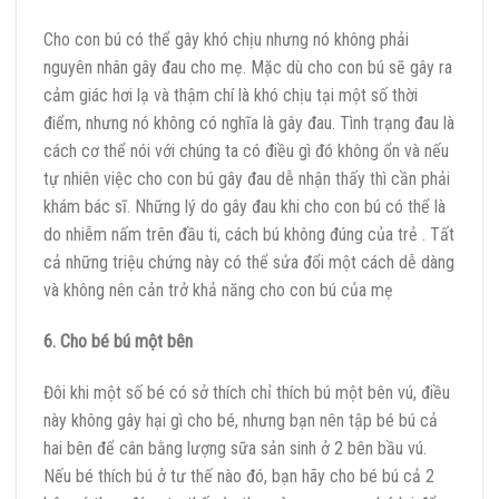
Cho con bú có thể gây khó chịu nhưng nó không phải
nguyên nhân gây đau cho mẹ. Mặc dù cho con bú sẽ gây ra
cảm giác hơi lạ và thậm chí là khó chịu tại một số thời
điểm, nhưng nó không có nghĩa là gây đau. Tình trạng đau là
cách cơ thể nói với chúng ta có điều gì đó không ổn và nếu
tự nhiên việc cho con bú gây đau dễ nhận thấy thì cần phải
khám bác sĩ. Những lý do gây đau khi cho con bú có thể là
do nhiễm nấm trên đầu ti, cách bú không đúng của trẻ . Tất
cả những triệu chứng này có thể sửa đổi một cách dễ dàng
và không nên cản trở khả năng cho con bú của mẹ
6. Cho bé bú một bên
Đôi khi một số bé có sở thích chỉ thích bú một bên vú, điều
này không gây hại gì cho bé, nhưng bạn nên tập bé bú cả
hai bên để cân bằng lượng sữa sản sinh ở 2 bên bầu vú.
Nếu bé thích bú ở tư thế nào đó, bạn hãy cho bé bú cả 2