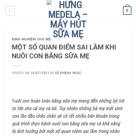
Skip
0
to
content
KINH NGHIỆM CHO MẸ
MỘT SỐ QUAN ĐIỂM SAI LẦM KHI
NUÔI CON BẰNG SỮA MẸ
POSTED ON
15/07/2021
BY
VŨ KHÁNH NGỌC
N
uôi con hoàn toàn bằng sữa mẹ mang đến những lợi ích
to lớn cho cả mẹ và bé. Tuy nhiên những bà mẹ mới sinh
con lần đầu chắc chắn sẽ có rất nhiều băn khoăn trong
quá trình thực hành nuôi con bằng sữa mẹ và khả năng
bị ảnh hưởng bởi một số quan niệm sai lầm trong nhân