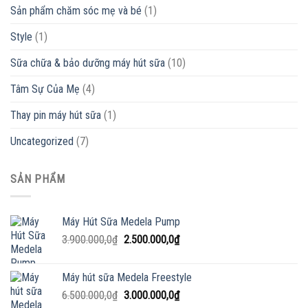
Sản phẩm chăm sóc mẹ và bé
(1)
Style
(1)
Sữa chữa & bảo dưỡng máy hút sữa
(10)
Tâm Sự Của Mẹ
(4)
Thay pin máy hút sữa
(1)
Uncategorized
(7)
SẢN PHẨM
Máy Hút Sữa Medela Pump
Giá
Giá
3.900.000,0
₫
2.500.000,0
₫
gốc
hiện
là:
tại
Máy hút sữa Medela Freestyle
3.900.000,0₫.
là:
Giá
Giá
6.500.000,0
₫
3.000.000,0
₫
2.500.000,0₫.