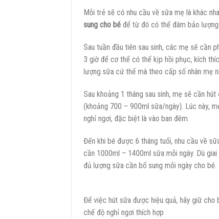
Mỗi trẻ sẽ có nhu cầu về sữa mẹ là khác nh
sung cho bé
để từ đó có thể đám bảo lượng 
Sau tuần đầu tiên sau sinh, các mẹ sẽ cần p
3 giờ để cơ thể có thể kịp hồi phục, kích thí
lượng sữa cứ thế mà theo cấp số nhân mẹ n
Sau khoảng 1 tháng sau sinh, mẹ sẽ cần hú
(khoảng 700 – 900ml sữa/ngày). Lúc này, mẹ
nghỉ ngơi, đặc biệt là vào ban đêm.
Đến khi bé được 6 tháng tuổi, nhu cầu về s
cần 1000ml – 1400ml sữa mỗi ngày. Dù giai
đủ lượng sữa cần bổ sung mỗi ngày cho bé.
Để việc hút sữa được hiệu quả, hãy giữ cho
chế độ nghỉ ngơi thích hợp