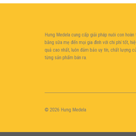
şans
vidobet
vidobet
vidobet
vidobet
casinolevant
casinolevant
casinolevant
vidobet
şans
casinolevant
casino
şans
casino
casino
casino
boostaro
casinolevant
şans
casinolevant
şanscasino
vidobet
vidobet
levant
gorabet
galyabet
gorabet
gorabet
gorabet
vidobet
galyabet
gorabet
gorabet
casino
|
|
güncel
giriş
|
|
|
giriş
casino
giriş
şans
casino
levant
şans
şans
|
giriş
casino
giriş
|
|
giriş
casino
|
|
|
|
|
giriş
|
|
|
giriş
|
|
|
|
|
giriş
|
|
|
|
giriş
|
|
|
|
|
|
|
Hưng Medela cung cấp giải pháp nuôi con hoàn 
bằng sữa mẹ đến mọi gia đìn
h với chi phí tốt, hi
quả cao nhất, luôn đảm bảo uy tín, chất lượng c
từng sản phẩm bán ra.
© 2026 Hưng Medela