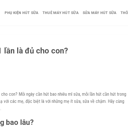
PHỤ KIỆN HÚT SỮA
THUÊ MÁY HÚT SỮA
SỬA MÁY HÚT SỮA
THÔ
 lần là đủ cho con?
 cho con? Mỗi ngày cần hút bao nhiêu ml sữa, mỗi lần hút cần hút trong
 hạ với các mẹ, đặc biệt là với những mẹ ít sữa, sữa về chậm. Hãy cùng
.
ng bao lâu?