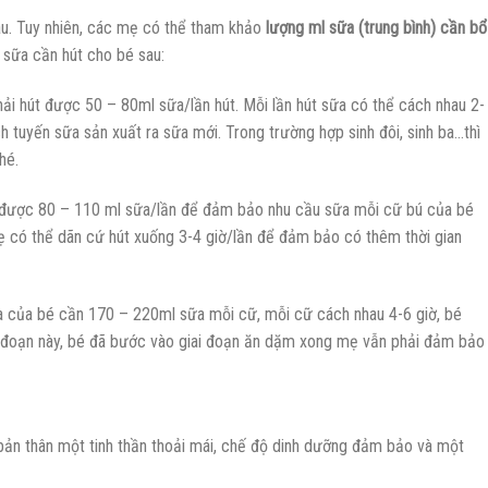
au. Tuy nhiên, các mẹ có thể tham khảo
lượng ml sữa (trung bình) cần bổ
sữa cần hút cho bé sau:
hải hút được 50 – 80ml sữa/lần hút. Mỗi lần hút sữa có thể cách nhau 2-
ch tuyến sữa sản xuất ra sữa mới. Trong trường hợp sinh đôi, sinh ba…thì
hé.
t được 80 – 110 ml sữa/lần để đảm bảo nhu cầu sữa mỗi cữ bú của bé
 có thể dãn cứ hút xuống 3-4 giờ/lần để đảm bảo có thêm thời gian
ữa của bé cần 170 – 220ml sữa mỗi cữ, mỗi cữ cách nhau 4-6 giờ, bé
 đoạn này, bé đã bước vào giai đoạn ăn dặm xong mẹ vẫn phải đảm bảo
 bản thân một tinh thần thoải mái, chế độ dinh dưỡng đảm bảo và một