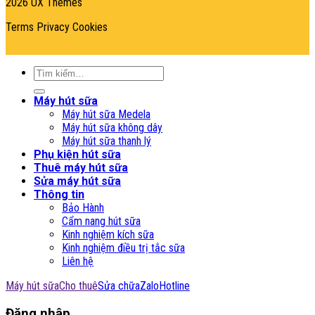
2026 UX Themes
Terms
Privacy
Cookies
Tìm
kiếm:
Máy hút sữa
Máy hút sữa Medela
Máy hút sữa không dây
Máy hút sữa thanh lý
Phụ kiện hút sữa
Thuê máy hút sữa
Sửa máy hút sữa
Thông tin
Bảo Hành
Cẩm nang hút sữa
Kinh nghiệm kích sữa
Kinh nghiệm điều trị tắc sữa
Liên hệ
Máy hút sữa
Cho thuê
Sửa chữa
Zalo
Hotline
Đăng nhập