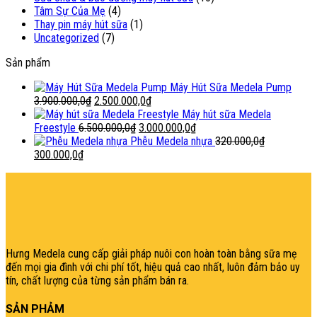
Tâm Sự Của Mẹ
(4)
Thay pin máy hút sữa
(1)
Uncategorized
(7)
Sản phẩm
Máy Hút Sữa Medela Pump
Giá
Giá
3.900.000,0
₫
2.500.000,0
₫
gốc
hiện
Máy hút sữa Medela
là:
Giá
tại
Giá
Freestyle
6.500.000,0
₫
3.000.000,0
₫
3.900.000,0₫.
gốc
là:
hiện
Phễu Medela nhựa
320.000,0
₫
Giá
Giá
là:
2.500.000,0₫.
tại
300.000,0
₫
gốc
hiện
6.500.000,0₫.
là:
şans
vidobet
vidobet
vidobet
vidobet
casinolevant
casinolevant
casinolevant
vidobet
şans
casinolevant
casino
şans
casino
casino
casino
boostaro
casinolevant
şans
casinolevant
şanscasino
vidobet
vidobet
levant
gorabet
galyabet
gorabet
gorabet
gorabet
vidobet
galyabet
gorabet
gorabet
nigeria
sports
là:
tại
3.000.000,0₫.
casino
|
|
güncel
giriş
|
|
|
giriş
casino
giriş
şans
casino
levant
şans
şans
|
giriş
casino
giriş
|
|
giriş
casino
|
|
|
|
|
giriş
|
|
|
betting
betting
320.000,0₫.
là:
|
giriş
|
|
|
|
|
giriş
|
|
|
|
giriş
|
|
|
|
|
300.000,0₫.
|
|
|
Hưng Medela cung cấp giải pháp nuôi con hoàn toàn bằng sữa mẹ
đến mọi gia đìn
h với chi phí tốt, hiệu quả cao nhất, luôn đảm bảo uy
tín, chất lượng của từng sản phẩm bán ra.
SẢN PHẢM