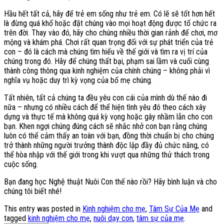
Hầu hết tất cả, hãy để trẻ em sống như trẻ em. Có lẽ sẽ tốt hơn hết
là đừng quá khổ hoặc đặt chúng vào mọi hoạt động được tổ chức ra
trên đời. Thay vào đó, hãy cho chúng nhiều thời gian rảnh để chơi, mơ
mộng và khám phá. Chơi rất quan trọng đối với sự phát triển của trẻ
con – đó là cách mà chúng tìm hiểu về thế giới và tìm ra vị trí của
chúng trong đó. Hãy để chúng thất bại, phạm sai lầm và cuối cùng
thành công thông qua kinh nghiệm của chính chúng – không phải vì
nghĩa vụ hoặc duy trì kỳ vọng của bố mẹ chúng.
Tất nhiên, tất cả chúng ta đều yêu con cái của mình dù thế nào đi
nữa – nhưng có nhiều cách để thể hiện tình yêu đó theo cách xây
dựng và thực tế mà không quá kỳ vọng hoặc gây nhầm lẫn cho con
bạn. Khen ngợi chúng đúng cách sẽ nhắc nhở con bạn rằng chúng
luôn có thể cảm thấy an toàn với bạn, đồng thời chuẩn bị cho chúng
trở thành những người trưởng thành độc lập đầy đủ chức năng, có
thể hòa nhập với thế giới trong khi vượt qua những thử thách trong
cuộc sống.
Bạn đang học Nghệ thuật Nuôi Con thế nào rồi? Hãy bình luận và cho
chúng tôi biết nhé!
This entry was posted in
Kinh nghiệm cho mẹ
,
Tâm Sự Của Mẹ
and
tagged
kinh nghiệm cho mẹ
,
nuôi dạy con
,
tâm sự của mẹ
.