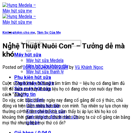
Skip
to
content
Kinh nghiệm cho mẹ
,
Tâm Sự Của Mẹ
Tìm
Nghệ Thuật Nuôi Con” – Tưởng dễ mà
kiếm:
khó
Máy hút sữa
Máy hút sữa Medela
Máy hút sữa không dây
Posted on
06/03/2024
06/03/2024
by
Vũ Khánh Ngọc
Máy hút sữa thanh lý
Phụ kiện hút sữa
Thuê máy hút sữa
Cuộc sống hối hả với hàng trăm trăm thứ – liệu họ có đang làm đủ
Sửa máy hút sữa
tốt để nuôi con hay không, liệu họ có đang cho con nuôi dạy theo
Thông tin
cách “đúng”?
Bảo Hành
Do vậy, các bậc bố mẹ ngày nay đang cố gắng để có ý thức, chủ
Cẩm nang hút sữa
động và hiện diện nhiều hơn bên con mình. Tuy nhiên sự lựa chọn này
Kinh nghiệm kích sữa
thường có thể làm cho bố mẹ cảm thấy bị áp lực khi họ ko có
Kinh nghiệm điều trị tắc sữa
khoảng thời gian riêng cho chính mình. Chúng ta cứ cố gắng cân bằng
Liên hệ
mọi thứ nhưng liệu mọi thứ có ổn?
Giỏ hàng /
0,0
₫
0