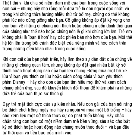
Thật thú vị khi chia sẻ niềm đam mê của bạn trong cuộc sống với
con cái – nhưng hãy nhớ rằng mỗi đứa trẻ là con người độc nhất, và
trong khi chúng thừa hưởng nhiều thứ từ bố mẹ, chúng có thể không
phải lúc nào cũng giống như bạn. Cố gắng không áp đặt kỳ vọng cho
con bạn về những gì chúng nên thích hoặc chúng muốn dành thời gian
của chúng như thế nào hoặc chúng nên là gì khi chúng lớn lên. Trẻ em
không phải là “bạn tí hon” hay các phiên bản nhỏ hơn của bạn. Mỗi thế
hệ lớn lên trong bối cảnh đặc biệt của riêng mình và học cách trân
trọng những điều khác nhau trong cuộc sống.
Khi con cái của bạn phát triển, hãy làm theo sự dẫn dắt của chúng về
những gì chúng quan tâm, nhưng không áp đặt quá nhiều bất kỳ sở
thích hoặc hoạt động nào của bạn lên chúng. Đừng mua một bộ xe
lửa vì bạn yêu thích xe lửa hoặc sách công chúa vì bạn yêu thích
phim Disney – hãy cho con của bạn tìm hiểu mọi thứ và xem cách
chúng phản ứng, sau đó khuyến khích đối thoại để khám phá ra những
đứa trẻ của bạn thực sự thích gì.
Dạy trẻ mặt tích cực của sự kiên nhẫn. Nếu con gái của bạn nói rằng
bé thích chơi trống, ngày mai hãy ra ngoài và mua một bộ trống – hãy
chờ xem liệu một sở thích thực sự có phát triển không. Hãy chắc
chắn rằng con bạn có một niềm đam mê bền vững, sâu sắc cho bất
kỳ sở thích hoặc hoạt động nào chúng muốn theo đuổi – và bạn đầu
tư thời gian và tiền bạc của mình vào.