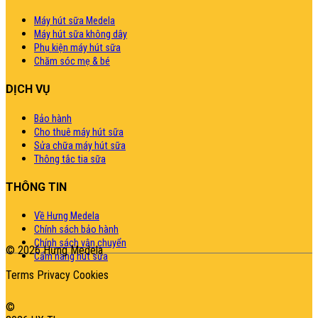
Máy hút sữa Medela
Máy hút sữa không dây
Phụ kiện máy hút sữa
Chăm sóc mẹ & bé
DỊCH VỤ
Bảo hành
Cho thuê máy hút sữa
Sửa chữa máy hút sữa
Thông tắc tia sữa
THÔNG TIN
Về Hưng Medela
Chính sách bảo hành
Chính sách vận chuyển
© 2026 Hưng Medela
Cẩm nang hút sữa
Terms
Privacy
Cookies
©