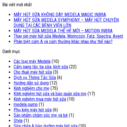
Bài viêt mới nhất
MÁY HÚT SỮA KHÔNG DÂY MEDELA MAGIC INBRA
MÁY HÚT SỮA MEDELA SYMPHONY – MÁY HÚT CHUYÊN
DỤNG TẠI CÁC BỆNH VIỆN LỚN
MÁY HÚT SŨA MEDELA THẾ HỆ MỚI – MOTION INBRA
Thay pin máy hút sữa Medela, Momcozy, Fatz, Spectra, Avent
Phân biệt cúm A và cúm thường khác nhau như thế nào?
Danh mục
Các loại máy Medela
(10)
Cẩm nang tắc tia sữa, kích sữa
(22)
Cho thuê máy hút sữa
(3)
Dịch vụ Thông Tắc Sữa
(6)
Hướng dẫn sử dụng
(12)
Kinh nghiệm cho mẹ
(75)
KInh nghiệm hút sữa và bảo quản sữa mẹ
(17)
Kinh nghiệm mua máy hút sữa
(10)
medela pump
(1)
Phụ kiện máy hút sữa
(6)
Sản phẩm chăm sóc mẹ và bé
(1)
Style
(1)
Sữa chữa & bảo dưỡng máy hút sữa
(10)