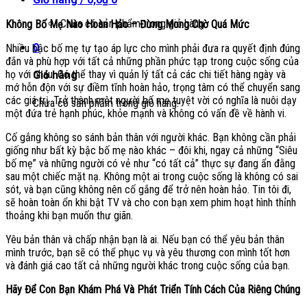
Chưa có sản phẩm trong giỏ hàng.
Không Bố Mẹ Nào Hoàn Hảo – Đừng Mong Chờ Quá Mức
0
Nhiều bậc bố mẹ tự tạo áp lực cho mình phải đưa ra quyết định đúng
đắn và phù hợp với tất cả những phần phức tạp trong cuộc sống của
họ với nhau. Có thể thay vì quản lý tất cả các chi tiết hàng ngày và
Giỏ hàng
mớ hỗn độn với sự điềm tĩnh hoàn hảo, trọng tâm có thể chuyển sang
các giá trị. Trở thành một người bố mẹ tuyệt vời có nghĩa là nuôi dạy
Chưa có sản phẩm trong giỏ hàng.
một đứa trẻ hạnh phúc, khỏe mạnh và không có vấn đề về hành vi.
Cố gắng không so sánh bản thân với người khác. Bạn không cần phải
giống như bất kỳ bậc bố mẹ nào khác – đôi khi, ngay cả những “Siêu
bố mẹ” và những người có vẻ như “có tất cả” thực sự đang ẩn đằng
sau một chiếc mặt nạ. Không một ai trong cuộc sống là không có sai
sót, và bạn cũng không nên cố gắng để trở nên hoàn hảo. Tin tôi đi,
sẽ hoàn toàn ổn khi bật TV và cho con bạn xem phim hoạt hình thỉnh
thoảng khi bạn muốn thư giãn.
Yêu bản thân và chấp nhận bạn là ai. Nếu bạn có thể yêu bản thân
mình trước, bạn sẽ có thể phục vụ và yêu thương con mình tốt hơn
và đánh giá cao tất cả những người khác trong cuộc sống của bạn.
Hãy Để Con Bạn Khám Phá Và Phát Triển Tính Cách Của Riêng Chúng