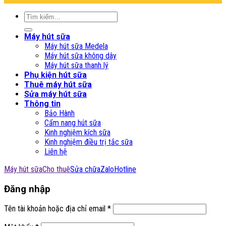
Tìm
kiếm:
Máy hút sữa
Máy hút sữa Medela
Máy hút sữa không dây
Máy hút sữa thanh lý
Phụ kiện hút sữa
Thuê máy hút sữa
Sửa máy hút sữa
Thông tin
Bảo Hành
Cẩm nang hút sữa
Kinh nghiệm kích sữa
Kinh nghiệm điều trị tắc sữa
Liên hệ
Máy hút sữa
Cho thuê
Sửa chữa
Zalo
Hotline
Đăng nhập
Tên tài khoản hoặc địa chỉ email
*