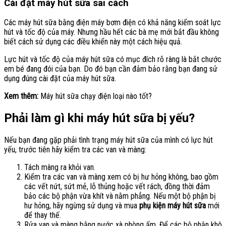
Cài đặt máy hút sữa sai cách
Các máy hút sữa bằng điện máy bơm điện có khả năng kiểm soát lực
hút và tốc độ của máy. Nhưng hầu hết các bà mẹ mới bắt đầu không
biết cách sử dụng các điều khiển này một cách hiệu quả.
Lực hút và tốc độ của máy hút sữa có mục đích rõ ràng là bắt chước
em bé đang đói của bạn. Do đó bạn cần đảm bảo rằng bạn đang sử
dụng đúng cài đặt của máy hút sữa.
Xem thêm:
Máy hút sữa chạy điện loại nào tốt?
Phải làm gì khi máy hút sữa bị yếu?
Nếu bạn đang gặp phải tình trạng máy hút sữa của mình có lực hút
yếu, trước tiên hãy kiểm tra các van và màng:
Tách màng ra khỏi van.
Kiểm tra các van và màng xem có bị hư hỏng không, bao gồm
các vết nứt, sứt mẻ, lỗ thủng hoặc vết rách, đồng thời đảm
bảo các bộ phận vừa khít và nằm phẳng. Nếu một bộ phận bị
hư hỏng, hãy ngừng sử dụng và mua
phụ kiện máy hút sữa
mới
để thay thế.
Rửa van và màng bằng nước xà phòng ấm. Để các bộ phận khô