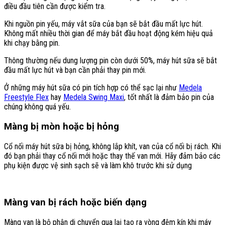
điều đầu tiên cần được kiểm tra.
Khi nguồn pin yếu, máy vắt sữa của bạn sẽ bắt đầu mất lực hút.
Không mất nhiều thời gian để máy bắt đầu hoạt động kém hiệu quả
khi chạy bằng pin.
Thông thường nếu dung lượng pin còn dưới 50%, máy hút sữa sẽ bắt
đầu mất lực hút và bạn cần phải thay pin mới.
Ở những máy hút sữa có pin tích hợp có thể sạc lại như
Medela
Freestyle Flex
hay
Medela Swing Maxi
, tốt nhất là đảm bảo pin của
chúng không quá yếu.
Màng bị mòn hoặc bị hỏng
Cổ nối máy hút sữa bị hỏng, không lắp khít, van của cổ nối bị rách. Khi
đó bạn phải thay cổ nối mới hoặc thay thế van mới. Hãy đảm bảo các
phụ kiện được vệ sinh sạch sẽ và làm khô trước khi sử dụng
Màng van bị rách hoặc biến dạng
Màng van là bộ phận di chuyển qua lại tạo ra vòng đệm kín khi máy