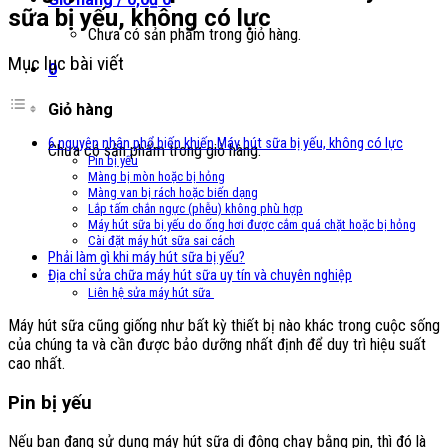
sữa bị yếu, không có lực
Chưa có sản phẩm trong giỏ hàng.
Mục lục bài viết
0
Giỏ hàng
6 nguyên nhân phổ biến khiến Máy hút sữa bị yếu, không có lực
Chưa có sản phẩm trong giỏ hàng.
Pin bị yếu
Màng bị mòn hoặc bị hỏng
Màng van bị rách hoặc biến dạng
Lắp tấm chắn ngực (phễu) không phù hợp
Máy hút sữa bị yếu do ống hơi được cắm quá chặt hoặc bị hỏng
Cài đặt máy hút sữa sai cách
Phải làm gì khi máy hút sữa bị yếu?
Địa chỉ sửa chữa máy hút sữa uy tín và chuyên nghiệp
Liên hệ sửa máy hút sữa
Máy hút sữa cũng giống như bất kỳ thiết bị nào khác trong cuộc sống
của chúng ta và cần được bảo dưỡng nhất định để duy trì hiệu suất
cao nhất.
Pin bị yếu
Nếu bạn đang sử dụng máy hút sữa di động chạy bằng pin, thì đó là