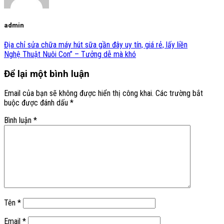
admin
Địa chỉ sửa chữa máy hút sữa gần đây uy tín, giá rẻ, lấy liền
Nghệ Thuật Nuôi Con” – Tưởng dễ mà khó
Để lại một bình luận
Email của bạn sẽ không được hiển thị công khai.
Các trường bắt
buộc được đánh dấu
*
Bình luận
*
Tên
*
Email
*