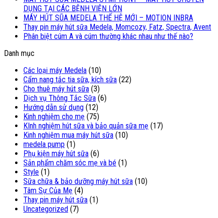
DỤNG TẠI CÁC BỆNH VIỆN LỚN
MÁY HÚT SŨA MEDELA THẾ HỆ MỚI – MOTION INBRA
Thay pin máy hút sữa Medela, Momcozy, Fatz, Spectra, Avent
Phân biệt cúm A và cúm thường khác nhau như thế nào?
Danh mục
Các loại máy Medela
(10)
Cẩm nang tắc tia sữa, kích sữa
(22)
Cho thuê máy hút sữa
(3)
Dịch vụ Thông Tắc Sữa
(6)
Hướng dẫn sử dụng
(12)
Kinh nghiệm cho mẹ
(75)
KInh nghiệm hút sữa và bảo quản sữa mẹ
(17)
Kinh nghiệm mua máy hút sữa
(10)
medela pump
(1)
Phụ kiện máy hút sữa
(6)
Sản phẩm chăm sóc mẹ và bé
(1)
Style
(1)
Sữa chữa & bảo dưỡng máy hút sữa
(10)
Tâm Sự Của Mẹ
(4)
Thay pin máy hút sữa
(1)
Uncategorized
(7)