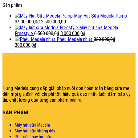
Sản phẩm
Máy Hút Sữa Medela Pump
Giá
Giá
3.900.000,0
₫
2.500.000,0
₫
gốc
hiện
Máy hút sữa Medela
là:
Giá
tại
Giá
Freestyle
6.500.000,0
₫
3.000.000,0
₫
3.900.000,0₫.
gốc
là:
hiện
Phễu Medela nhựa
320.000,0
₫
Giá
Giá
là:
2.500.000,0₫.
tại
300.000,0
₫
gốc
hiện
6.500.000,0₫.
là:
şans
vidobet
vidobet
vidobet
vidobet
casinolevant
casinolevant
casinolevant
vidobet
şans
casinolevant
casino
şans
casino
casino
casino
boostaro
casinolevant
şans
casinolevant
şanscasino
vidobet
vidobet
levant
gorabet
galyabet
gorabet
gorabet
gorabet
vidobet
galyabet
gorabet
gorabet
là:
tại
3.000.000,0₫.
casino
|
|
güncel
giriş
|
|
|
giriş
casino
giriş
şans
casino
levant
şans
şans
|
giriş
casino
giriş
|
|
giriş
casino
|
|
|
|
|
giriş
|
|
320.000,0₫.
là:
|
giriş
|
|
|
|
|
giriş
|
|
|
|
giriş
|
|
|
|
300.000,0₫.
|
|
|
Hưng Medela cung cấp giải pháp nuôi con hoàn toàn bằng sữa mẹ
đến mọi gia đìn
h với chi phí tốt, hiệu quả cao nhất, luôn đảm bảo uy
tín, chất lượng của từng sản phẩm bán ra.
SẢN PHẢM
Máy hút sữa Medela
Máy hút sữa không dây
Phụ kiện máy hút sữa