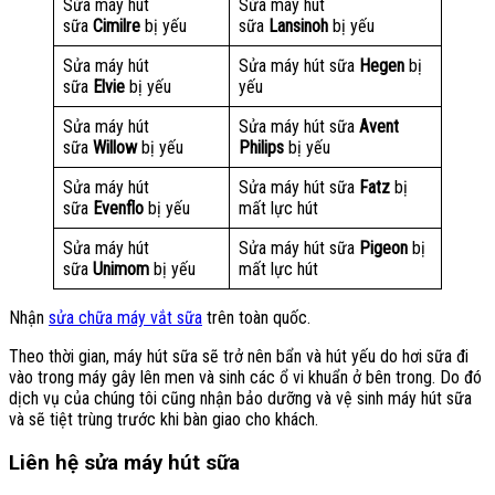
Sửa máy hút
Sửa máy hút
sữa
Cimilre
bị yếu
sữa
Lansinoh
bị yếu
Sửa máy hút
Sửa máy hút sữa
Hegen
bị
sữa
Elvie
bị yếu
yếu
Sửa máy hút
Sửa máy hút sữa
Avent
sữa
Willow
bị yếu
Philips
bị yếu
Sửa máy hút
Sửa máy hút sữa
Fatz
bị
sữa
Evenflo
bị yếu
mất lực hút
Sửa máy hút
Sửa máy hút sữa
Pigeon
bị
sữa
Unimom
bị yếu
mất lực hút
Nhận
sửa chữa máy vắt sữa
trên toàn quốc.
Theo thời gian, máy hút sữa sẽ trở nên bẩn và hút yếu do hơi sữa đi
vào trong máy gây lên men và sinh các ổ vi khuẩn ở bên trong. Do đó
dịch vụ của chúng tôi cũng nhận bảo dưỡng và vệ sinh máy hút sữa
và sẽ tiệt trùng trước khi bàn giao cho khách.
Liên hệ sửa máy hút sữa