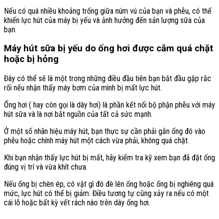
Nếu có quá nhiều khoảng trống giữa núm vú của bạn và phễu, có thể
khiến lực hút của máy bị yếu và ảnh hưởng đến sản lượng sữa của
bạn.
Máy hút sữa bị yếu do ống hơi được cắm quá chặt
hoặc bị hỏng
Đây có thể sẽ là một trong những điều đầu tiên bạn bắt đầu gặp rắc
rối nếu nhận thấy máy bơm của mình bị mất lực hút.
Ống hơi ( hay còn gọi là dây hơi) là phần kết nối bộ phận phễu với máy
hút sữa và là nơi bắt nguồn của tất cả sức mạnh.
Ở một số nhãn hiệu máy hút, bạn thực sự cần phải gắn ống đó vào
phễu hoặc chính máy hút một cách vừa phải, không quá chặt.
Khi bạn nhận thấy lực hút bị mất, hãy kiểm tra kỹ xem bạn đã đặt ống
đúng vị trí và vừa khít chưa.
Nếu ống bị chèn ép, có vật gì đó đè lên ống hoặc ống bị nghiêng quá
mức, lực hút có thể bị giảm. Điều tương tự cũng xảy ra nếu có một
cái lỗ hoặc bất kỳ vết rách nào trên dây ống hơi.