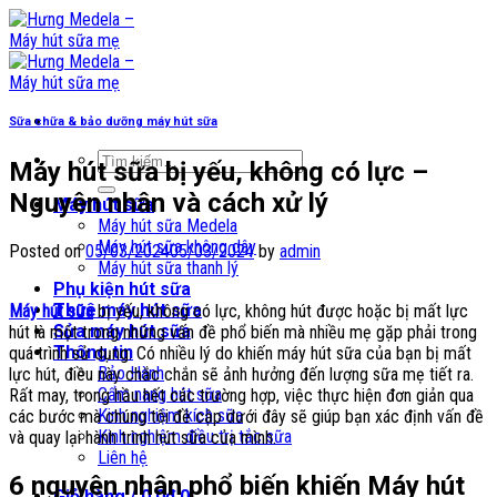
Skip
to
content
Sữa chữa & bảo dưỡng máy hút sữa
Tìm
Máy hút sữa bị yếu, không có lực –
kiếm:
Nguyên nhân và cách xử lý
Máy hút sữa
Máy hút sữa Medela
Máy hút sữa không dây
Posted on
05/03/2024
05/03/2024
by
admin
Máy hút sữa thanh lý
Phụ kiện hút sữa
Thuê máy hút sữa
Máy hút sữa
bị yếu, không có lực, không hút được hoặc bị mất lực
Sửa máy hút sữa
hút là một trong những vấn đề phổ biến mà nhiều mẹ gặp phải trong
Thông tin
quá trình sử dụng. Có nhiều lý do khiến máy hút sữa của bạn bị mất
Bảo Hành
lực hút, điều này chắc chắn sẽ ảnh hưởng đến lượng sữa mẹ tiết ra.
Cẩm nang hút sữa
Rất may, trong hầu hết các trường hợp, việc thực hiện đơn giản qua
Kinh nghiệm kích sữa
các bước mà chúng tôi đề cập dưới đây sẽ giúp bạn xác định vấn đề
Kinh nghiệm điều trị tắc sữa
và quay lại hành trình hút sữa của mình.
Liên hệ
6 nguyên nhân phổ biến khiến Máy hút
Giỏ hàng /
0,0
₫
0