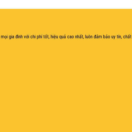
Giá
là:
gốc
tại
hiện
hiện
3.900.000,0₫.
là:
là:
tại
tại
6.500.000,0₫.
2.500.000,0₫.
là:
.
là:
3.000.000,0₫.
300.000,0₫.
mọi gia đìn
h với chi phí tốt, hiệu quả cao nhất, luôn đảm bảo uy tín, ch