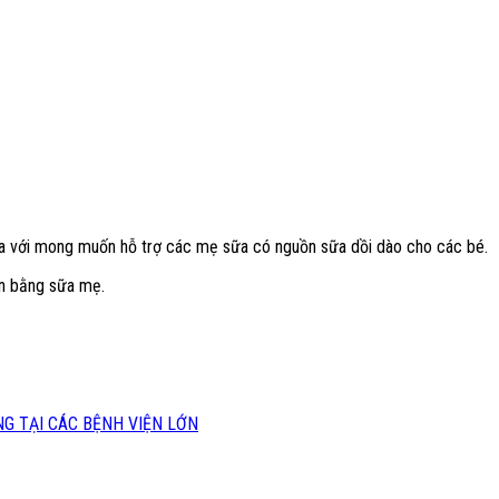
 ra với mong muốn hỗ trợ các mẹ sữa có nguồn sữa dồi dào cho các bé.
on bằng sữa mẹ.
 TẠI CÁC BỆNH VIỆN LỚN