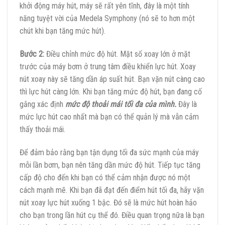
khởi động máy hút, máy sẽ rất yên tĩnh, đây là một tính
năng tuyệt vời của Medela Symphony (nó sẽ to hơn một
chút khi bạn tăng mức hút).
Bước 2:
Điều chỉnh mức độ hút. Mặt số xoay lớn ở mặt
trước của máy bơm ở trung tâm điều khiển lực hút. Xoay
nút xoay này sẽ tăng dần áp suất hút. Bạn vặn nút càng cao
thì lực hút càng lớn. Khi bạn tăng mức độ hút, bạn đang cố
gắng xác định
mức độ thoải mái tối đa của mình.
Đây là
mức lực hút cao nhất mà bạn có thể quản lý mà vẫn cảm
thấy thoải mái.
Để đảm bảo rằng bạn tận dụng tối đa sức mạnh của máy
mỗi lần bơm, bạn nên tăng dần mức độ hút. Tiếp tục tăng
cấp độ cho đến khi bạn có thể cảm nhận được nó một
cách mạnh mẽ. Khi bạn đã đạt đến điểm hút tối đa, hãy vặn
nút xoay lực hút xuống 1 bậc. Đó sẽ là mức hút hoàn hảo
cho bạn trong lần hút cụ thể đó. Điều quan trọng nữa là bạn