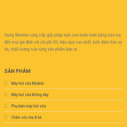
şans
vidobet
vidobet
vidobet
vidobet
casinolevant
casinolevant
casinolevant
vidobet
şans
casinolevant
casino
şans
casino
casino
casino
boostaro
casinolevant
şans
casinolevant
şanscasino
vidobet
vidobet
levant
gorabet
galyabet
gorabet
gorabet
gorabet
vidobet
galyabet
gorabet
gorabet
nigeria
sports
casino
|
|
güncel
giriş
|
|
|
giriş
casino
giriş
şans
casino
levant
şans
şans
|
giriş
casino
giriş
|
|
giriş
casino
|
|
|
|
|
giriş
|
|
|
betting
betting
|
giriş
|
|
|
|
|
giriş
|
|
|
|
giriş
|
|
|
|
|
|
|
|
Hưng Medela cung cấp giải pháp nuôi con hoàn toàn bằng sữa mẹ
đến mọi gia đìn
h với chi phí tốt, hiệu quả cao nhất, luôn đảm bảo uy
tín, chất lượng của từng sản phẩm bán ra.
SẢN PHẢM
Máy hút sữa Medela
Máy hút sữa không dây
Phụ kiện máy hút sữa
Chăm sóc mẹ & bé