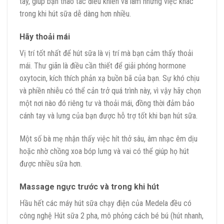
tay, giúp bạn thao tác điều khiển và làm những việc khác
trong khi hút sữa dễ dàng hơn nhiều.
Hãy thoải mái
Vị trí tốt nhất để hút sữa là vị trí mà bạn cảm thấy thoải
mái. Thư giãn là điều cần thiết để giải phóng hormone
oxytocin, kích thích phản xạ buồn bã của bạn. Sự khó chịu
và phiền nhiễu có thể cản trở quá trình này, vì vậy hãy chọn
một nơi nào đó riêng tư và thoải mái, đồng thời đảm bảo
cánh tay và lưng của bạn được hỗ trợ tốt khi bạn hút sữa.
Một số bà mẹ nhận thấy việc hít thở sâu, âm nhạc êm dịu
hoặc nhờ chồng xoa bóp lưng và vai có thể giúp họ hút
được nhiều sữa hơn.
Massage ngực trước và trong khi hút
Hầu hết các máy hút sữa chạy điện của Medela đều có
công nghệ Hút sữa 2 pha, mô phỏng cách bé bú (hút nhanh,