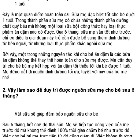
1 tuổi
Đây là một quan điểm hoàn toàn sai. Sữa mẹ đặc biệt tốt cho bé dưới
1 tuổi. Trong thành phần sữa mẹ có chứa những thành phần dưỡng
chất quý báu mà không một loại sữa bột công thức hay loại thực
phẩm ăn dặm nào có được. Qua 6 tháng, sữa mẹ vẫn tốt như trước,
chỉ có điều là giai đoạn này trẻ cần được bổ sung thêm dinh dưỡng
từ bên ngoài, từ những loại thực phẩm khác ngoài sữa mẹ.
Bởi vậy, một trong những nguyên tắc khi cho bé ăn dặm là các bữa
ăn dặm không thể thay thế hoàn toàn cho sữa mẹ được. Mẹ cần duy
trì cho bé bú mẹ kết hợp với ăn dặm tối thiểu tới khi bé được 1 tuổi.
Mẹ đừng cắt đi nguồn dinh dưỡng tối ưu, tuyệt vời này của bé mẹ
nhé.
2. Vậy làm sao để duy trì được nguồn sữa mẹ cho bé sau 6
tháng?
Vắt sữa sẽ giúp đảm bảo nguồn sữa cho bé
Sau 6 tháng, hết chế độ thai sản. Mẹ sẽ tiếp tục công việc của mẹ
trước đó mà không thể dành 100% thời gian chăm bé như trước đó.
Việc cho bé bú mẹ trực tiếp từ đó cũng giảm đi. Việc không thường