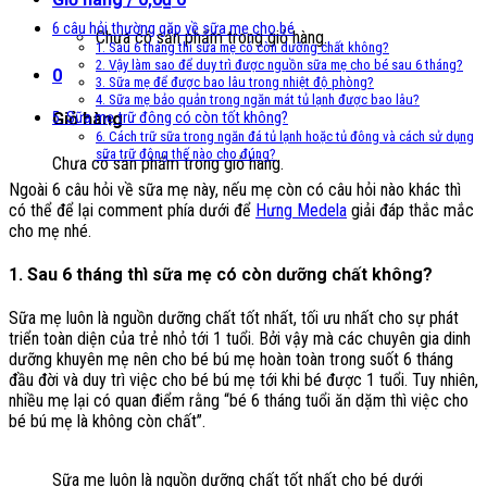
6 câu hỏi thường gặp về sữa mẹ cho bé
Chưa có sản phẩm trong giỏ hàng.
1. Sau 6 tháng thì sữa mẹ có còn dưỡng chất không?
2. Vậy làm sao để duy trì được nguồn sữa mẹ cho bé sau 6 tháng?
0
3. Sữa mẹ để được bao lâu trong nhiệt độ phòng?
4. Sữa mẹ bảo quản trong ngăn mát tủ lạnh được bao lâu?
5. Sữa mẹ trữ đông có còn tốt không?
Giỏ hàng
6. Cách trữ sữa trong ngăn đá tủ lạnh hoặc tủ đông và cách sử dụng
sữa trữ đông thế nào cho đúng?
Chưa có sản phẩm trong giỏ hàng.
Ngoài 6 câu hỏi về sữa mẹ này, nếu mẹ còn có câu hỏi nào khác thì
có thể để lại comment phía dưới để
Hưng Medela
giải đáp thắc mắc
cho mẹ nhé.
1. Sau 6 tháng thì sữa mẹ có còn dưỡng chất không?
Sữa mẹ luôn là nguồn dưỡng chất tốt nhất, tối ưu nhất cho sự phát
triển toàn diện của trẻ nhỏ tới 1 tuổi. Bởi vậy mà các chuyên gia dinh
dưỡng khuyên mẹ nên cho bé bú mẹ hoàn toàn trong suốt 6 tháng
đầu đời và duy trì việc cho bé bú mẹ tới khi bé được 1 tuổi. Tuy nhiên,
nhiều mẹ lại có quan điểm rằng “bé 6 tháng tuổi ăn dặm thì việc cho
bé bú mẹ là không còn chất”.
Sữa mẹ luôn là nguồn dưỡng chất tốt nhất cho bé dưới