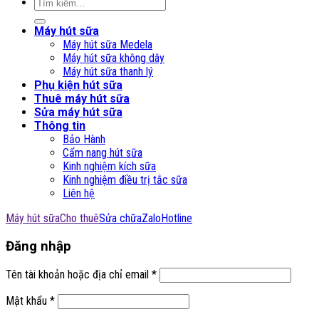
Tìm
kiếm:
Máy hút sữa
Máy hút sữa Medela
Máy hút sữa không dây
Máy hút sữa thanh lý
Phụ kiện hút sữa
Thuê máy hút sữa
Sửa máy hút sữa
Thông tin
Bảo Hành
Cẩm nang hút sữa
Kinh nghiệm kích sữa
Kinh nghiệm điều trị tắc sữa
Liên hệ
Máy hút sữa
Cho thuê
Sửa chữa
Zalo
Hotline
Đăng nhập
Tên tài khoản hoặc địa chỉ email
*
Mật khẩu
*