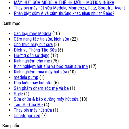
MÁY HÚT SŨA MEDELA THẾ HỆ MỚI – MOTION INBRA
Thay pin máy hút sữa Medela, Momcozy, Fatz, Spectra, Avent
Phân biệt cúm A và cúm thường khác nhau như thế nào?
Danh mục
Các loại máy Medela
(10)
Cẩm nang tắc tia sữa, kích sữa
(22)
Cho thuê máy hút sữa
(3)
Dịch vụ Thông Tắc Sữa
(6)
Hướng dẫn sử dụng
(12)
Kinh nghiệm cho mẹ
(75)
KInh nghiệm hút sữa và bảo quản sữa mẹ
(17)
Kinh nghiệm mua máy hút sữa
(10)
medela pump
(1)
Phụ kiện máy hút sữa
(6)
Sản phẩm chăm sóc mẹ và bé
(1)
Style
(1)
Sữa chữa & bảo dưỡng máy hút sữa
(10)
Tâm Sự Của Mẹ
(4)
Thay pin máy hút sữa
(1)
Uncategorized
(7)
Sản phẩm