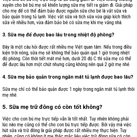
xuyên cho bé bú mẹ sẽ khiến lượng sữa mẹ tiết ra giảm đi. Giải pháp
cho mẹ để có thể đảm bảo được nguồn sữa cho bé là vắt sữa và
bảo quản trong tủ lạnh. Việc vắt sữa và tích sữa vừa giúp kích thích
sữa về nhiều hơn, vừa đảm bảo bé có sữa mẹ khi mẹ vắng nhà.
3. Sữa mẹ để được bao lâu trong nhiệt độ phòng?
Đây là một câu hỏi được rất nhiều mẹ Việt quan tâm. Nếu trong điều
kiện trời nóng, sữa mẹ sẽ không thể bảo quản quá 1 giờ trong nhiệt
độ phòng. Còn thời tiết mát mẻ hơn, dưới 20 độ C thì sữa mẹ có thể
để được lâu hơn một chút nhưng cũng không nên quá 2 giờ mẹ nhé.
4. Sữa mẹ bảo quản trong ngăn mát tủ lạnh được bao lâu?
Sữa mẹ chỉ có thể bảo quản được 1 ngày trong ngăn mát tủ lạnh thôi
mẹ nhé.
5. Sữa mẹ trữ đông có còn tốt không?
Việc cho con bú mẹ trực tiếp vẫn là tốt nhất. Tuy nhiên không phải
lúc nào mẹ cũng có thể cho con bú trực tiếp được. Bởi vậy mà việc
hút sữa và trữ đông là giải pháp được rất nhiều mẹ thực hiện. Tuy
nhiên, cũng có không ít mẹ thắc mắc liệu việc trữ đông sữa có còn