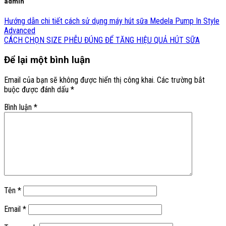
admin
Hướng dẫn chi tiết cách sử dụng máy hút sữa Medela Pump In Style
Advanced
CÁCH CHỌN SIZE PHỄU ĐÚNG ĐỂ TĂNG HIỆU QUẢ HÚT SỮA
Để lại một bình luận
Email của bạn sẽ không được hiển thị công khai.
Các trường bắt
buộc được đánh dấu
*
Bình luận
*
Tên
*
Email
*