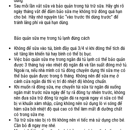
dùng.
Sau mỗi lần vắt sữa và bảo quản trong túi trữ sữa. Hãy ghi rõ
ngày tháng vắt để đảm bảo sữa mẹ không trữ đông quá hạn
cho bé. Hãy nhớ nguyên tắc “vào trước thì dùng trước” để
tránh lãng phí và quá hạn dùng.
Bảo quản sữa mẹ trong tủ lạnh đúng cách
Không để sữa vào túi, bình đầy quá 3/4 vì khi đông thể tích đá
sẽ tăng lên khiến túi hay bình có thể bị bục.
Việc bảo quản sữa mẹ trong ngăn đá tủ lạnh có thể bảo quản
được 3 tháng tuỳ vào nhiệt độ ngăn đá và tần suất đóng mở tủ.
Ngoài ra, nếu nhà mình có tủ đông chuyên dụng thì sữa mẹ có
thể bảo quản được trong 6 tháng. Không nên để sữa mẹ ở
cánh cửa ngăn đá thì vị trí đó nhiệt độ không chuẩn.
Khi muốn rã đông sữa, mẹ chuyển túi sữa từ ngăn đá xuống
ngăn mát trước nữa ngày để tự rã đông tự nhiên trước, không
nên đưa sữa trữ đông từ ngăn đá ra ngoài ngay vì sữa có thể
bị vi khuẩn xâm nhập, cũng không nên sử dụng lò vi sóng để
hâm sữa bởi nhiệt độ quá cao có thể làm mất đi dưỡng chất
có trong sữa mẹ.
Túi trữ sữa nào bị rò thì không nên vì tiếc mà sử dụng cho bé.
Cần bỏ đi ngay mẹ nhé.