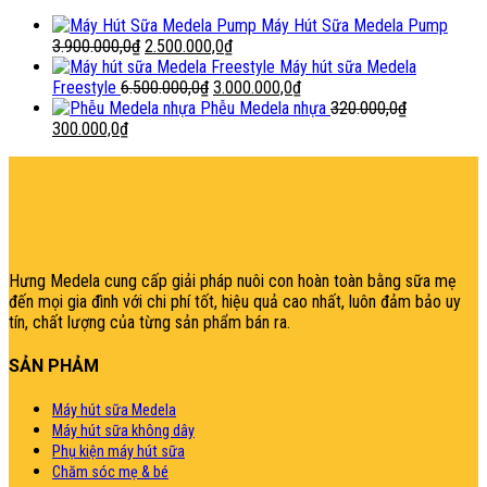
Máy Hút Sữa Medela Pump
Giá
Giá
3.900.000,0
₫
2.500.000,0
₫
gốc
hiện
Máy hút sữa Medela
là:
Giá
tại
Giá
Freestyle
6.500.000,0
₫
3.000.000,0
₫
3.900.000,0₫.
gốc
là:
hiện
Phễu Medela nhựa
320.000,0
₫
Giá
Giá
là:
2.500.000,0₫.
tại
300.000,0
₫
gốc
hiện
6.500.000,0₫.
là:
şans
vidobet
vidobet
vidobet
vidobet
casinolevant
casinolevant
casinolevant
vidobet
şans
casinolevant
casino
şans
casino
casino
casino
boostaro
casinolevant
şans
casinolevant
şanscasino
vidobet
vidobet
levant
gorabet
galyabet
gorabet
gorabet
gorabet
vidobet
galyabet
gorabet
gorabet
nigeria
sports
là:
tại
3.000.000,0₫.
casino
|
|
güncel
giriş
|
|
|
giriş
casino
giriş
şans
casino
levant
şans
şans
|
giriş
casino
giriş
|
|
giriş
casino
|
|
|
|
|
giriş
|
|
|
betting
betting
320.000,0₫.
là:
|
giriş
|
|
|
|
|
giriş
|
|
|
|
giriş
|
|
|
|
|
300.000,0₫.
|
|
|
Hưng Medela cung cấp giải pháp nuôi con hoàn toàn bằng sữa mẹ
đến mọi gia đìn
h với chi phí tốt, hiệu quả cao nhất, luôn đảm bảo uy
tín, chất lượng của từng sản phẩm bán ra.
SẢN PHẢM
Máy hút sữa Medela
Máy hút sữa không dây
Phụ kiện máy hút sữa
Chăm sóc mẹ & bé