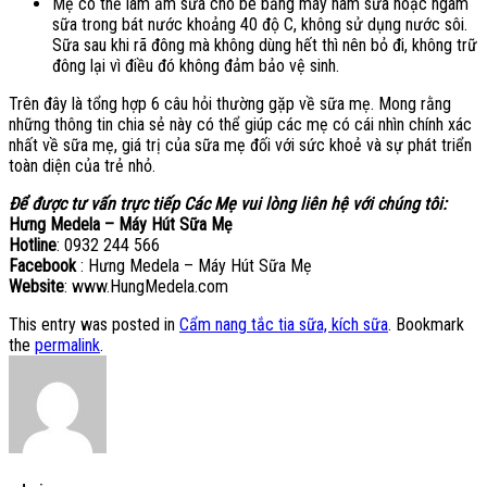
Mẹ có thể làm ấm sữa cho bé bằng máy hâm sữa hoặc ngâm
sữa trong bát nước khoảng 40 độ C, không sử dụng nước sôi.
Sữa sau khi rã đông mà không dùng hết thì nên bỏ đi, không trữ
đông lại vì điều đó không đảm bảo vệ sinh.
Trên đây là tổng hợp 6 câu hỏi thường gặp về sữa mẹ. Mong rằng
những thông tin chia sẻ này có thể giúp các mẹ có cái nhìn chính xác
nhất về sữa mẹ, giá trị của sữa mẹ đối với sức khoẻ và sự phát triển
toàn diện của trẻ nhỏ.
Để được tư vấn trực tiếp Các Mẹ vui lòng liên hệ với chúng tôi:
Hưng Medela – Máy Hút Sữa Mẹ
Hotline
: 0932 244 566
Facebook
: Hưng Medela – Máy Hút Sữa Mẹ
Website
: www.HungMedela.com
This entry was posted in
Cẩm nang tắc tia sữa, kích sữa
. Bookmark
the
permalink
.