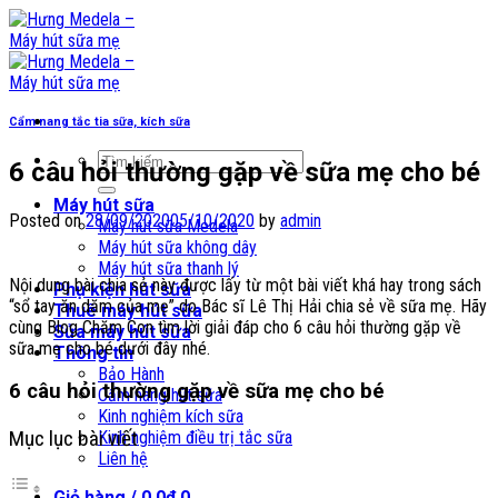
Skip
to
content
Cẩm nang tắc tia sữa, kích sữa
Tìm
6 câu hỏi thường gặp về sữa mẹ cho bé
kiếm:
Máy hút sữa
Posted on
28/09/2020
05/10/2020
by
admin
Máy hút sữa Medela
Máy hút sữa không dây
Máy hút sữa thanh lý
Nội dung bài chia sẻ này được lấy từ một bài viết khá hay trong sách
Phụ kiện hút sữa
“sổ tay ăn dặm của mẹ” do Bác sĩ Lê Thị Hải chia sẻ về sữa mẹ. Hãy
Thuê máy hút sữa
cùng Blog Chăm Con tìm lời giải đáp cho 6 câu hỏi thường gặp về
Sửa máy hút sữa
sữa mẹ cho bé dưới đây nhé.
Thông tin
Bảo Hành
6 câu hỏi thường gặp về sữa mẹ cho bé
Cẩm nang hút sữa
Kinh nghiệm kích sữa
Mục lục bài viết
Kinh nghiệm điều trị tắc sữa
Liên hệ
Giỏ hàng /
0,0
₫
0