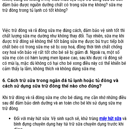
đảm bảo được nguồn dưỡng chất có trong sữa mẹ không? sữa mẹ
trữ đông trong tủ lạnh có tốt không?
Việc trữ đông và rã đông sữa mẹ đúng cách, đảm bảo vệ sinh tốt thì
chất lượng sữa mẹ dường như không thay đổi. Tuy nhiên, sữa mẹ khi
được trữ đông sẽ không thể tốt bằng sữa mẹ được bú trực tiếp bởi
chất béo có trong sữa mẹ sẽ bị oxy hoá, đồng thời tính chất chống
oxy hoá vốn bảo vệ rất tốt cho bé sẽ bị giảm đi. Ngoài ra, một số
sữa mẹ còn có hàm lượng men lipase cao, sau khi được rã đông sẽ
có mùi lạ, mặc dù không có hại cho bé xong điều này có thể khiến bé
cảm thấy lạ lẫm, không thích và không dùng sữa mẹ.
6. Cách trữ sữa trong ngăn đá tủ lạnh hoặc tủ đông và
cách sử dụng sữa trữ đông thế nào cho đúng?
Khi trữ đông và rã đông sữa mẹ cho bé dùng, mẹ cần nhớ những điều
sau để đảm bảo dinh dưỡng và an toàn cho bé khi sử dụng sữa mẹ
trữ đông.
Đối với máy hút sữa: Vệ sinh sạch sẽ, khử trùng
máy hút sữa
và
bình đựng chuyên dụng hay túi trữ sữa chuyên dụng trước khi