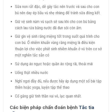
Sữa non rất đặc, dễ gây tắc nên trước và sau cho con
bú nên day ép bầu vú nhẹ nhàng để tránh sữa đông kết.
Giữ vệ sinh núm vú sạch sẽ sau khi cho con bú bằng
cách lau rửa bằng nước đã đun sôi còn ấm.
Giữ gìn vệ sinh răng miệng tốt trong suốt quá trình cho
con bú. Ổ nhiễm khuẩn vùng răng miệng là điều kiện
thuận lợi cho việc phát sinh nhiễm khuẩn ở vú trên cơ sở
một nghẽn tắc sẵn có
Sử dụng áo ngực hoặc quần áo rộng rãi, thoải mái
Uống thật nhiều nước
Nghỉ ngơi đầy đủ, nếu được hãy áp dụng một số bài tập
thiền hoặc yoga, luyện tập thể thao
Cố gắng giữ tinh thần vui vẻ, lạc quan nhất.
Các biện pháp chẩn đoán bệnh
Tắc tia