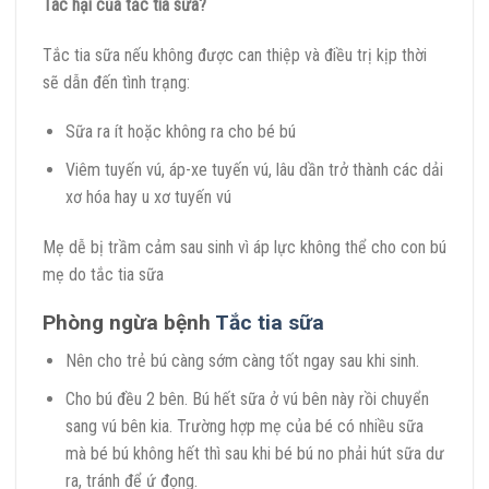
Tác hại của tắc tia sữa?
Tắc tia sữa nếu không được can thiệp và điều trị kịp thời
sẽ dẫn đến tình trạng:
Sữa ra ít hoặc không ra cho bé bú
Viêm tuyến vú, áp-xe tuyến vú, lâu dần trở thành các dải
xơ hóa hay u xơ tuyến vú
Mẹ dễ bị trầm cảm sau sinh vì áp lực không thể cho con bú
mẹ do tắc tia sữa
Phòng ngừa bệnh
Tắc tia sữa
Nên cho trẻ bú càng sớm càng tốt ngay sau khi sinh.
Cho bú đều 2 bên. Bú hết sữa ở vú bên này rồi chuyển
sang vú bên kia. Trường hợp mẹ của bé có nhiều sữa
mà bé bú không hết thì sau khi bé bú no phải hút sữa dư
ra, tránh để ứ đọng.