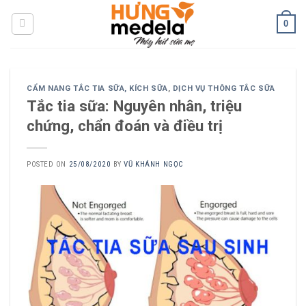
Skip
0
to
content
CẨM NANG TẮC TIA SỮA, KÍCH SỮA
,
DỊCH VỤ THÔNG TẮC SỮA
Tắc tia sữa: Nguyên nhân, triệu
chứng, chẩn đoán và điều trị
POSTED ON
25/08/2020
BY
VŨ KHÁNH NGỌC