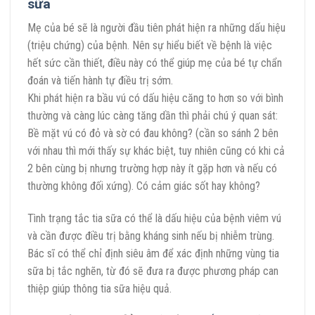
sữa
Mẹ của bé sẽ là người đầu tiên phát hiện ra những dấu hiệu
(triệu chứng) của bệnh. Nên sự hiểu biết về bệnh là việc
hết sức cần thiết, điều này có thể giúp mẹ của bé tự chẩn
đoán và tiến hành tự điều trị sớm.
Khi phát hiện ra bầu vú có dấu hiệu căng to hơn so với bình
thường và càng lúc càng tăng dần thì phải chú ý quan sát:
Bề mặt vú có đỏ và sờ có đau không? (cần so sánh 2 bên
với nhau thì mới thấy sự khác biệt, tuy nhiên cũng có khi cả
2 bên cùng bị nhưng trường hợp này ít gặp hơn và nếu có
thường không đối xứng). Có cảm giác sốt hay không?
Tình trạng tắc tia sữa có thể là dấu hiệu của bệnh viêm vú
và cần được điều trị bằng kháng sinh nếu bị nhiễm trùng.
Bác sĩ có thể chỉ định siêu âm để xác định những vùng tia
sữa bị tắc nghẽn, từ đó sẽ đưa ra được phương pháp can
thiệp giúp thông tia sữa hiệu quả.