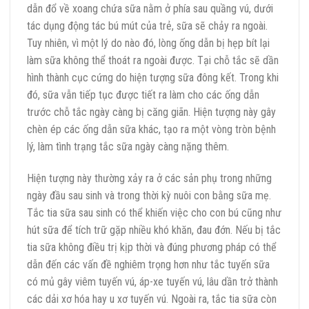
dẫn đổ về xoang chứa sữa nằm ở phía sau quầng vú, dưới
tác dụng động tác bú mút của trẻ, sữa sẽ chảy ra ngoài.
Tuy nhiên, vì một lý do nào đó, lòng ống dẫn bị hẹp bít lại
làm sữa không thể thoát ra ngoài được. Tại chỗ tắc sẽ dần
hình thành cục cứng do hiện tượng sữa đông kết. Trong khi
đó, sữa vẫn tiếp tục được tiết ra làm cho các ống dẫn
trước chỗ tắc ngày càng bị căng giãn. Hiện tượng này gây
chèn ép các ống dẫn sữa khác, tạo ra một vòng tròn bệnh
lý, làm tình trạng tắc sữa ngày càng nặng thêm.
Hiện tượng này thường xảy ra ở các sản phụ trong những
ngày đầu sau sinh và trong thời kỳ nuôi con bằng sữa mẹ.
Tắc tia sữa sau sinh có thể khiến việc cho con bú cũng như
hút sữa để tích trữ gặp nhiều khó khăn, đau đớn. Nếu bị tắc
tia sữa không điều trị kịp thời và đúng phương pháp có thể
dẫn đến các vấn đề nghiêm trọng hơn như tắc tuyến sữa
có mủ gây viêm tuyến vú, áp-xe tuyến vú, lâu dần trở thành
các dải xơ hóa hay u xơ tuyến vú. Ngoài ra, tắc tia sữa còn