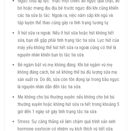
Ngực chịu áp lực: mặc một chiếc áo ngực quá chật, áo
bó hoặc mang địu địu bé trước ngực đôi khi cũng khiến
các tia sữa bị tắc. Ngoài ra, việc nằm sấp khi ngủ và
tập luyện thể thao cũng gây ra tình trạng tương tự.
Ít hút sữa ra ngoài: Nếu ít hút sữa hoặc hút không hết
sữa, bạn dễ gặp phải tình trạng tắc tia sữa. Lực hút của
máy yếu không thể hút hết sữa ra ngoài cũng có thể là
nguyên nhân khiến bạn bị tắc tia sữa.
Bé ngậm bắt vú mẹ không đúng: Khi bé ngậm vú mẹ
không đúng cách, bé sẽ không thể bú đủ lượng sữa mẹ
sản xuất ra. Do đó, sữa còn tồn đọng lại trong bầu ngực
là nguyên nhân dẫn đến tắc tia sữa.
Mẹ không cho bú thường xuyên: nếu không cho bé bú
thường xuyên hoặc không hút sữa ra hết trong khoảng 5
giờ đến 1 ngày sẽ gây tình trạng tắc tia sữa
Stress: Sự căng thẳng sẽ làm chậm quá trình sản sinh
hormone oxytocin có nhiệm vụ kích thích vú tiết sữa.