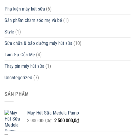
Phụ kiện máy hút sữa
(6)
Sản phẩm chăm sóc mẹ và bé
(1)
Style
(1)
Sữa chữa & bảo dưỡng máy hút sữa
(10)
Tâm Sự Của Mẹ
(4)
Thay pin máy hút sữa
(1)
Uncategorized
(7)
SẢN PHẨM
Máy Hút Sữa Medela Pump
Giá
Giá
3.900.000,0
₫
2.500.000,0
₫
gốc
hiện
là:
tại