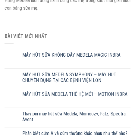
Hưng Medela luôn đồng hành cùng các mẹ trong suốt thời gian nuôi
con bằng sữa mẹ.
BÀI VIÊT MỚI NHẤT
MÁY HÚT SỮA KHÔNG DÂY MEDELA MAGIC INBRA
MÁY HÚT SỮA MEDELA SYMPHONY – MÁY HÚT
CHUYÊN DỤNG TẠI CÁC BỆNH VIỆN LỚN
MÁY HÚT SŨA MEDELA THẾ HỆ MỚI – MOTION INBRA
Thay pin máy hút sữa Medela, Momcozy, Fatz, Spectra,
Avent
Phân biệt cúm A và cúm thường khác nhau như thế nào?