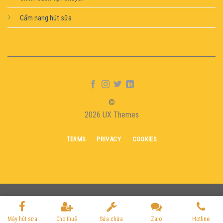
Cẩm nang hút sữa
©
2026 UX Themes
TERMS
PRIVACY
COOKIES
Máy hút sữa
Cho thuê
Sửa chữa
Zalo
Hotline