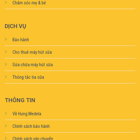
Chăm sóc mẹ & bé
DỊCH VỤ
Bảo hành
Cho thuê máy hút sữa
Sửa chữa máy hút sữa
Thông tắc tia sữa
THÔNG TIN
Về Hưng Medela
Chính sách bảo hành
Chính sách vận chuyển