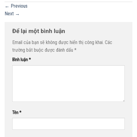
←
Previous
Next
→
Để lại một bình luận
Email của bạn sẽ không được hiển thị công khai.
Các
trường bắt buộc được đánh dấu
*
Bình luận
*
Tên
*