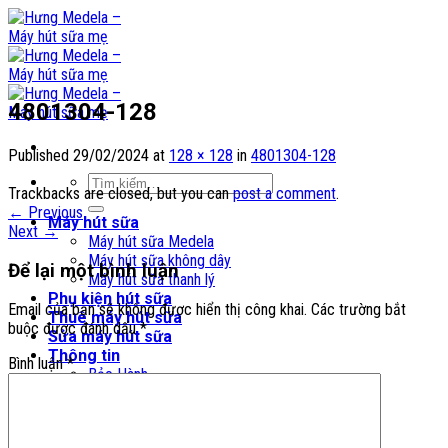
Skip
to
content
4801304-128
Published
29/02/2024
at
128 × 128
in
4801304-128
Tìm
Trackbacks are closed, but you can
post a comment
.
kiếm:
←
Previous
Máy hút sữa
Next
→
Máy hút sữa Medela
Máy hút sữa không dây
Để lại một bình luận
Máy hút sữa thanh lý
Phụ kiện hút sữa
Email của bạn sẽ không được hiển thị công khai.
Các trường bắt
Thuê máy hút sữa
buộc được đánh dấu
*
Sửa máy hút sữa
Thông tin
Bình luận
*
Bảo Hành
Cẩm nang hút sữa
Kinh nghiệm kích sữa
Kinh nghiệm điều trị tắc sữa