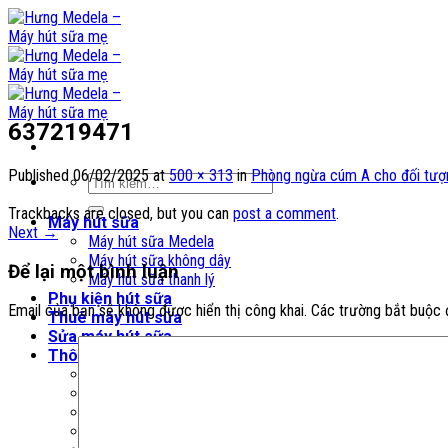
Skip
to
content
637219471
Published
06/02/2025
at
500 × 313
in
Phòng ngừa cúm A cho đối tượn
Tìm
kiếm:
Trackbacks are closed, but you can
post a comment
.
Máy hút sữa
Next
→
Máy hút sữa Medela
Máy hút sữa không dây
Để lại một bình luận
Máy hút sữa thanh lý
Phụ kiện hút sữa
Email của bạn sẽ không được hiển thị công khai.
Các trường bắt buộc
Thuê máy hút sữa
Sửa máy hút sữa
Thông tin
Bảo Hành
Cẩm nang hút sữa
Kinh nghiệm kích sữa
Kinh nghiệm điều trị tắc sữa