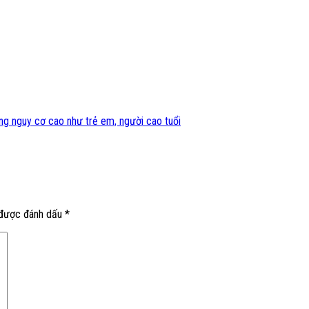
g nguy cơ cao như trẻ em, người cao tuổi
 được đánh dấu
*