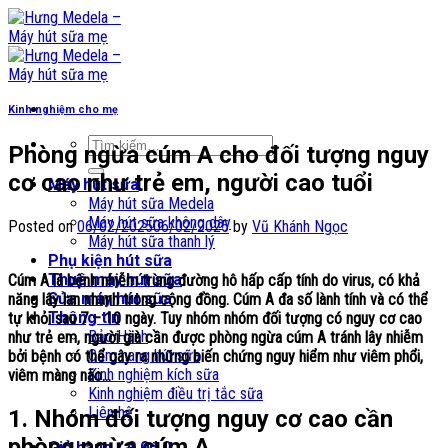
Skip
to
content
Kinh nghiệm cho mẹ
Tìm
Phòng ngừa cúm A cho đối tượng nguy
kiếm:
cơ cao như trẻ em, người cao tuổi
Máy hút sữa
Máy hút sữa Medela
Máy hút sữa không dây
Posted on
06/02/2025
06/02/2025
by
Vũ Khánh Ngọc
Máy hút sữa thanh lý
Phụ kiện hút sữa
Thuê máy hút sữa
Cúm A là bệnh nhiễm trùng đường hô hấp cấp tính do virus, có khả
Sửa máy hút sữa
năng lây lan nhanh trong cộng đồng. Cúm A đa số lành tính và có thể
Thông tin
tự khỏi sau 7 – 10 ngày. Tuy nhóm nhóm đối tượng có nguy cơ cao
Bảo Hành
như trẻ em, người già cần được phòng ngừa cúm A tránh lây nhiễm
Cẩm nang hút sữa
bởi bệnh có thể gây ra những biến chứng nguy hiểm như viêm phổi,
Kinh nghiệm kích sữa
viêm màng não…
Kinh nghiệm điều trị tắc sữa
Liên hệ
1. Nhóm đối tượng nguy cơ cao cần
phòng ngừa cúm A
Giỏ hàng /
0,0
₫
0