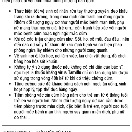
biện pháp đối với cúm mùa thông thường bao gồm:
Thực hiện tốt vệ sinh cá nhân: rửa tay thường xuyên, đeo khẩu
trang khi ra đường, trong mùa dịch cần tránh nơi đông người.
Nhóm đối tượng nguy cơ như người mắc bệnh mạn tính, phụ
nữ mang thai, người già, trẻ em… cần tránh tiếp xúc với người
mắc bệnh cúm hoặc nghi ngờ mắc cúm.
Khi có các triệu chứng cúm như: Sốt, ho, sổ mũi, đau đầu… nên
đến các cơ sở y tế khám để xác định bệnh và có biện pháp
phòng ngừa lây nhiễm cho những người xung quanh.
Vệ sinh nơi ở, lớp học, nơi làm việc, lau chùi vật dụng, đồ chơi
bằng hóa hóa sát khuẩn.
Không tự ý sử dụng thuốc nếu không có chỉ dẫn của bác sĩ,
đặc biệt là
thuốc kháng virus Tamiflu
chỉ có tác dụng khi được
sử dụng trong vòng 48h kể từ khi có triệu chứng cúm.
Tăng cường sức đề kháng bằng cách nghỉ ngơi, ăn uống, sinh
hoạt hợp lý, tập thể dục hàng ngày.
Tiêm phòng vắc xin cúm hàng năm cho trẻ em từ 6 tháng tuổi
trở lên và người lớn. Nhóm đối tượng nguy cơ cao cần được
tiêm phòng trước mùa dịch, đặc biệt là trẻ em, người cao tuổi,
người mắc bệnh mạn tính, người suy giảm miễn dịch, phụ nữ
có thai….