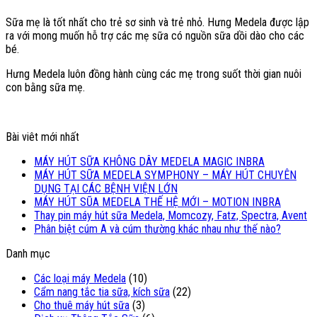
Sữa mẹ là tốt nhất cho trẻ sơ sinh và trẻ nhỏ. Hưng Medela được lập
ra với mong muốn hỗ trợ các mẹ sữa có nguồn sữa dồi dào cho các
bé.
Hưng Medela luôn đồng hành cùng các mẹ trong suốt thời gian nuôi
con bằng sữa mẹ.
Bài viêt mới nhất
MÁY HÚT SỮA KHÔNG DÂY MEDELA MAGIC INBRA
MÁY HÚT SỮA MEDELA SYMPHONY – MÁY HÚT CHUYÊN
DỤNG TẠI CÁC BỆNH VIỆN LỚN
MÁY HÚT SŨA MEDELA THẾ HỆ MỚI – MOTION INBRA
Thay pin máy hút sữa Medela, Momcozy, Fatz, Spectra, Avent
Phân biệt cúm A và cúm thường khác nhau như thế nào?
Danh mục
Các loại máy Medela
(10)
Cẩm nang tắc tia sữa, kích sữa
(22)
Cho thuê máy hút sữa
(3)