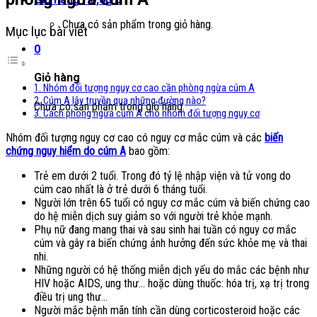
Chưa có sản phẩm trong giỏ hàng.
Mục lục bài viết
0
Giỏ hàng
1. Nhóm đối tượng nguy cơ cao cần phòng ngừa cúm A
2. Cúm A lây truyền qua những đường nào?
Chưa có sản phẩm trong giỏ hàng.
3. Cách phòng ngừa cúm A cho nhóm đối tượng nguy cơ
Nhóm đối tượng nguy cơ cao có nguy cơ mắc cúm và các
biến
chứng nguy hiểm do cúm A
bao gồm:
Trẻ em dưới 2 tuổi. Trong đó tỷ lệ nhập viện và tử vong do
cúm cao nhất là ở trẻ dưới 6 tháng tuổi.
Người lớn trên 65 tuổi có nguy cơ mắc cúm và biến chứng cao
do hệ miễn dịch suy giảm so với người trẻ khỏe mạnh.
Phụ nữ đang mang thai và sau sinh hai tuần có nguy cơ mắc
cúm và gây ra biến chứng ảnh hưởng đến sức khỏe mẹ và thai
nhi.
Những người có hệ thống miễn dịch yếu do mắc các bệnh như
HIV hoặc AIDS, ung thư… hoặc dùng thuốc: hóa trị, xạ trị trong
điều trị ung thư…
Người mắc bệnh mãn tính cần dùng corticosteroid hoặc các