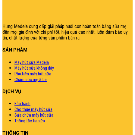
casino
|
|
güncel
giriş
|
|
|
giriş
casino
giriş
şans
casino
levant
şans
şans
|
giriş
casino
giriş
|
|
giriş
casino
|
|
|
|
giriş
|
|
|
betting
betting
320.000,0₫.
là:
|
giriş
|
|
|
|
|
giriş
|
|
|
|
giriş
|
|
|
|
|
300.000,0₫.
|
|
|
Hưng Medela cung cấp giải pháp nuôi con hoàn toàn bằng sữa mẹ
đến mọi gia đìn
h với chi phí tốt, hiệu quả cao nhất, luôn đảm bảo uy
tín, chất lượng của từng sản phẩm bán ra.
SẢN PHẢM
Máy hút sữa Medela
Máy hút sữa không dây
Phụ kiện máy hút sữa
Chăm sóc mẹ & bé
DỊCH VỤ
Bảo hành
Cho thuê máy hút sữa
Sửa chữa máy hút sữa
Thông tắc tia sữa
THÔNG TIN