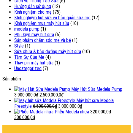
Dịch vụ Thông Tắc Sữa
(6)
Hướng dẫn sử dụng
(12)
Kinh nghiệm cho mẹ
(75)
KInh nghiệm hút sữa và bảo quản sữa mẹ
(17)
Kinh nghiệm mua máy hút sữa
(10)
medela pump
(1)
Phụ kiện máy hút sữa
(6)
Sản phẩm chăm sóc mẹ và bé
(1)
Style
(1)
Sữa chữa & bảo dưỡng máy hút sữa
(10)
Tâm Sự Của Mẹ
(4)
Thay pin máy hút sữa
(1)
Uncategorized
(7)
Sản phẩm
Máy Hút Sữa Medela Pump
Giá
Giá
3.900.000,0
₫
2.500.000,0
₫
gốc
hiện
Máy hút sữa Medela
là:
Giá
tại
Giá
Freestyle
6.500.000,0
₫
3.000.000,0
₫
3.900.000,0₫.
gốc
là:
hiện
Phễu Medela nhựa
320.000,0
₫
Giá
Giá
là:
2.500.000,0₫.
tại
300.000,0
₫
gốc
hiện
6.500.000,0₫.
là:
şans
vidobet
vidobet
vidobet
vidobet
casinolevant
casinolevant
casinolevant
vidobet
şans
casinolevant
casino
şans
casino
casino
casino
boostaro
casinolevant
şans
casinolevant
şanscasino
vidobet
vidobet
levant
galyabet
gorabet
gorabet
gorabet
vidobet
galyabet
gorabet
gorabet
nigeria
sports
là:
tại
3.000.000,0₫.