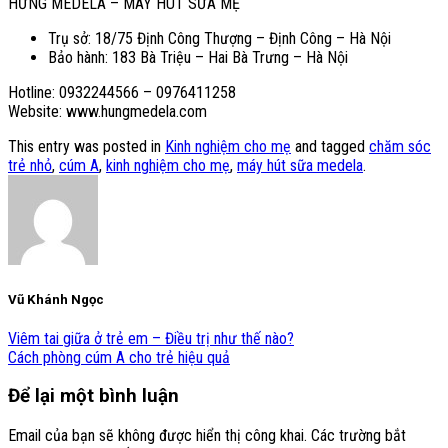
HƯNG MEDELA – MÁY HÚT SỮA MẸ
Trụ sở: 18/75 Định Công Thượng – Định Công – Hà Nội
Bảo hành: 183 Bà Triệu – Hai Bà Trưng – Hà Nội
Hotline: 0932244566 – 0976411258
Website: www.hungmedela.com
This entry was posted in
Kinh nghiệm cho mẹ
and tagged
chăm sóc
trẻ nhỏ
,
cúm A
,
kinh nghiệm cho mẹ
,
máy hút sữa medela
.
Vũ Khánh Ngọc
Viêm tai giữa ở trẻ em – Điều trị như thế nào?
Cách phòng cúm A cho trẻ hiệu quả
Để lại một bình luận
Email của bạn sẽ không được hiển thị công khai.
Các trường bắt