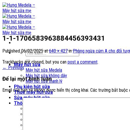
Skip
to
content
1-1-1706583963884456393431
Published
06/02/2025
at
640 × 427
in
Phòng ngừa cúm A cho đối tượn
Tìm
kiếm:
Trackbacks are closed, but you can
post a comment
.
Máy hút sữa
←
Previous
Máy hút sữa Medela
Máy hút sữa không dây
Để lại một bình luận
Máy hút sữa thanh lý
Phụ kiện hút sữa
Email của bạn sẽ không được hiển thị công khai.
Các trường bắt buộc
Thuê máy hút sữa
Sửa máy hút sữa
Thông tin
Bảo Hành
Cẩm nang hút sữa
Kinh nghiệm kích sữa
Kinh nghiệm điều trị tắc sữa