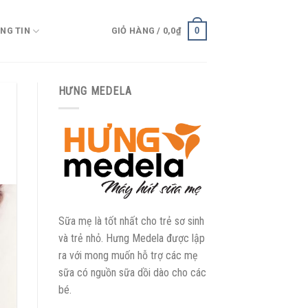
0
NG TIN
GIỎ HÀNG /
0,0
₫
HƯNG MEDELA
Sữa mẹ là tốt nhất cho trẻ sơ sinh
và trẻ nhỏ. Hưng Medela được lập
ra với mong muốn hỗ trợ các mẹ
sữa có nguồn sữa dồi dào cho các
bé.