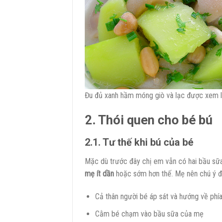
Đu đủ xanh hầm móng giò và lạc được xem là
2. Thói quen cho bé bú
2.1. Tư thế khi bú của bé
Mặc dù trước đây chị em vẫn có hai bầu sữ
mẹ ít dần
hoặc sớm hơn thế. Mẹ nên chú ý 
Cả thân người bé áp sát và hướng về phí
Cằm bé chạm vào bầu sữa của mẹ