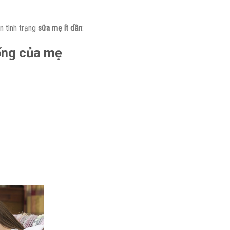
n tình trạng
sữa mẹ ít dần
:
uống của mẹ