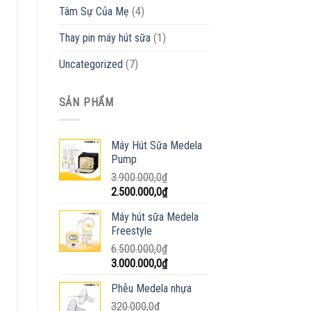
Tâm Sự Của Mẹ
(4)
Thay pin máy hút sữa
(1)
Uncategorized
(7)
SẢN PHẨM
Máy Hút Sữa Medela
Pump
3.900.000,0
₫
Giá
Giá
2.500.000,0
₫
gốc
hiện
Máy hút sữa Medela
là:
tại
Freestyle
3.900.000,0₫.
là:
6.500.000,0
₫
2.500.000,0₫.
Giá
Giá
3.000.000,0
₫
gốc
hiện
Phễu Medela nhựa
là:
tại
6.500.000,0₫.
320.000,0
₫
là: