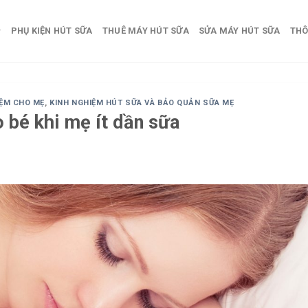
PHỤ KIỆN HÚT SỮA
THUÊ MÁY HÚT SỮA
SỬA MÁY HÚT SỮA
THÔ
IỆM CHO MẸ
,
KINH NGHIỆM HÚT SỮA VÀ BẢO QUẢN SỮA MẸ
 bé khi mẹ ít dần sữa