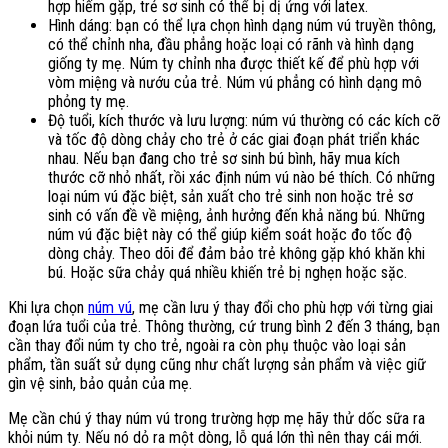
hợp hiếm gặp, trẻ sơ sinh có thể bị dị ứng với latex.
Hình dáng: bạn có thể lựa chọn hình dạng núm vú truyền thông,
có thể chỉnh nha, đầu phẳng hoặc loại có rãnh và hình dạng
giống ty mẹ. Núm ty chỉnh nha được thiết kế để phù hợp với
vòm miệng và nướu của trẻ. Núm vú phẳng có hình dạng mô
phỏng ty mẹ.
Độ tuổi, kích thước và lưu lượng: núm vú thường có các kích cỡ
và tốc độ dòng chảy cho trẻ ở các giai đoạn phát triển khác
nhau. Nếu bạn đang cho trẻ sơ sinh bú bình, hãy mua kích
thước cỡ nhỏ nhất, rồi xác định núm vú nào bé thích. Có những
loại núm vú đặc biệt, sản xuất cho trẻ sinh non hoặc trẻ sơ
sinh có vấn đề về miệng, ảnh hưởng đến khả năng bú. Những
núm vú đặc biệt này có thể giúp kiểm soát hoặc đo tốc độ
dòng chảy. Theo dõi để đảm bảo trẻ không gặp khó khăn khi
bú. Hoặc sữa chảy quá nhiều khiến trẻ bị nghẹn hoặc sặc.
Khi lựa chọn
núm vú
, mẹ cần lưu ý thay đổi cho phù hợp với từng giai
đoạn lứa tuổi của trẻ. Thông thường, cứ trung bình 2 đến 3 tháng, bạn
cần thay đổi núm ty cho trẻ, ngoài ra còn phụ thuộc vào loại sản
phẩm, tần suất sử dụng cũng như chất lượng sản phẩm và việc giữ
gìn vệ sinh, bảo quản của mẹ.
Mẹ cần chú ý thay núm vú trong trường hợp mẹ hãy thử dốc sữa ra
khỏi núm ty. Nếu nó dỏ ra một dòng, lỗ quá lớn thì nên thay cái mới.