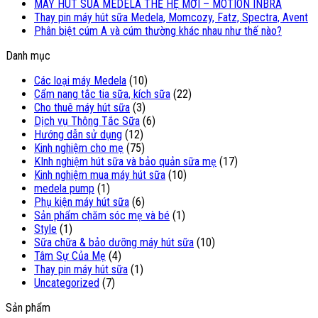
MÁY HÚT SŨA MEDELA THẾ HỆ MỚI – MOTION INBRA
Thay pin máy hút sữa Medela, Momcozy, Fatz, Spectra, Avent
Phân biệt cúm A và cúm thường khác nhau như thế nào?
Danh mục
Các loại máy Medela
(10)
Cẩm nang tắc tia sữa, kích sữa
(22)
Cho thuê máy hút sữa
(3)
Dịch vụ Thông Tắc Sữa
(6)
Hướng dẫn sử dụng
(12)
Kinh nghiệm cho mẹ
(75)
KInh nghiệm hút sữa và bảo quản sữa mẹ
(17)
Kinh nghiệm mua máy hút sữa
(10)
medela pump
(1)
Phụ kiện máy hút sữa
(6)
Sản phẩm chăm sóc mẹ và bé
(1)
Style
(1)
Sữa chữa & bảo dưỡng máy hút sữa
(10)
Tâm Sự Của Mẹ
(4)
Thay pin máy hút sữa
(1)
Uncategorized
(7)
Sản phẩm