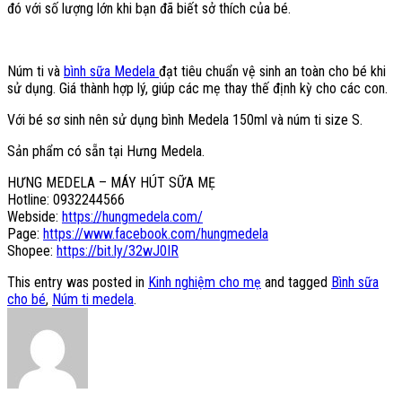
đó với số lượng lớn khi bạn đã biết sở thích của bé.
Núm ti và
bình sữa Medela
đạt tiêu chuẩn vệ sinh an toàn cho bé khi
sử dụng. Giá thành hợp lý, giúp các mẹ thay thế định kỳ cho các con.
Với bé sơ sinh nên sử dụng bình Medela 150ml và núm ti size S.
Sản phẩm có sẵn tại Hưng Medela.
HƯNG MEDELA – MÁY HÚT SỮA MẸ
Hotline: 0932244566
Webside:
https://hungmedela.com/
Page:
https://www.facebook.com/hungmedela
Shopee:
https://bit.ly/32wJ0IR
This entry was posted in
Kinh nghiệm cho mẹ
and tagged
Bình sữa
cho bé
,
Núm ti medela
.