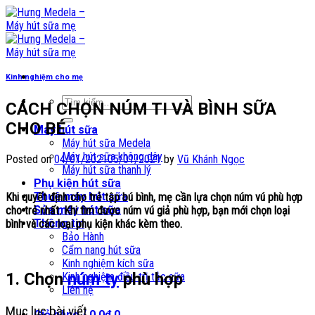
Skip
to
content
Kinh nghiệm cho mẹ
Tìm
CÁCH CHỌN NÚM TI VÀ BÌNH SỮA
kiếm:
CHO BÉ
Máy hút sữa
Máy hút sữa Medela
Máy hút sữa không dây
Posted on
04/01/2021
05/01/2021
by
Vũ Khánh Ngọc
Máy hút sữa thanh lý
Phụ kiện hút sữa
Thuê máy hút sữa
Khi quyết định cho trẻ tập bú bình, mẹ cần lựa chọn núm vú phù hợp
Sửa máy hút sữa
cho trẻ nhất. Khi tìm được núm vú giả phù hợp, bạn mới chọn loại
Thông tin
bình và các loại phụ kiện khác kèm theo.
Bảo Hành
Cẩm nang hút sữa
Kinh nghiệm kích sữa
1. Chọn
núm ty
phù hợp
Kinh nghiệm điều trị tắc sữa
Liên hệ
Mục lục bài viết
Giỏ hàng /
0,0
₫
0