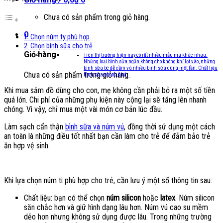
Chưa có sản phẩm trong giỏ hàng.
0
1. Chọn núm ty phù hợp
2. Chọn bình sữa cho trẻ
Giỏ hàng
Trên thị trường hiện nay có rất nhiều mẫu mã khác nhau.
Những loại bình sữa ngăn không cho không khí lọt vào, những
bình sữa bé dễ cầm và nhiều bình sữa dùng một lần. Chất liệu
Chưa có sản phẩm trong giỏ hàng.
bình sữa phong phú:
Khi mua sắm đồ dùng cho con, mẹ không cần phải bỏ ra một số tiền
quá lớn. Chi phí của những phụ kiện này cộng lại sẽ tăng lên nhanh
chóng. Vì vậy, chỉ mua một vài món cơ bản lúc đầu.
Làm sạch cẩn thận
bình sữa và núm vú
, đồng thời sử dụng một cách
an toàn là những điều tốt nhất bạn cần làm cho trẻ để đảm bảo trẻ
ăn hợp vệ sinh.
Khi lựa chọn núm ti phù hợp cho trẻ, cần lưu ý một số thông tin sau:
Chất liệu: bạn có thể chọn
núm silicon
hoặc
latex
. Núm silicon
săn chắc hơn và giữ hình dạng lâu hơn. Núm vú cao su mềm
dẻo hơn nhưng không sử dụng được lâu. Trong những trường