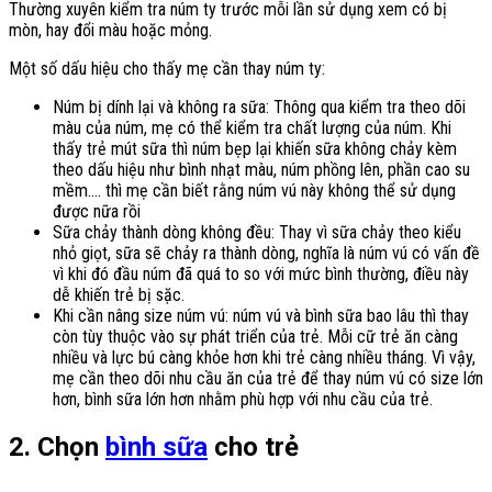
Thường xuyên kiểm tra núm ty trước mỗi lần sử dụng xem có bị
mòn, hay đổi màu hoặc mỏng.
Một số dấu hiệu cho thấy mẹ cần thay núm ty:
Núm bị dính lại và không ra sữa: Thông qua kiểm tra theo dõi
màu của núm, mẹ có thể kiểm tra chất lượng của núm. Khi
thấy trẻ mút sữa thì núm bẹp lại khiến sữa không chảy kèm
theo dấu hiệu như bình nhạt màu, núm phồng lên, phần cao su
mềm…. thì mẹ cần biết rằng núm vú này không thể sử dụng
được nữa rồi
Sữa chảy thành dòng không đều: Thay vì sữa chảy theo kiểu
nhỏ giọt, sữa sẽ chảy ra thành dòng, nghĩa là núm vú có vấn đề
vì khi đó đầu núm đã quá to so với mức bình thường, điều này
dễ khiến trẻ bị sặc.
Khi cần nâng size núm vú: núm vú và bình sữa bao lâu thì thay
còn tùy thuộc vào sự phát triển của trẻ. Mỗi cữ trẻ ăn càng
nhiều và lực bú càng khỏe hơn khi trẻ càng nhiều tháng. Vì vậy,
mẹ cần theo dõi nhu cầu ăn của trẻ để thay núm vú có size lớn
hơn, bình sữa lớn hơn nhằm phù hợp với nhu cầu của trẻ.
2. Chọn
bình sữa
cho trẻ