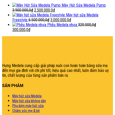
Máy Hút Sữa Medela Pump
Giá
Giá
3.900.000,0
₫
2.500.000,0
₫
gốc
hiện
Máy hút sữa Medela
là:
Giá
tại
Giá
Freestyle
6.500.000,0
₫
3.000.000,0
₫
3.900.000,0₫.
gốc
là:
hiện
Phễu Medela nhựa
320.000,0
₫
Giá
Giá
là:
2.500.000,0₫.
tại
300.000,0
₫
gốc
hiện
6.500.000,0₫.
là:
şans
vidobet
vidobet
vidobet
vidobet
casinolevant
casinolevant
casinolevant
vidobet
şans
casinolevant
casino
şans
casino
casino
casino
boostaro
casinolevant
şans
casinolevant
şanscasino
vidobet
vidobet
levant
gorabet
galyabet
gorabet
gorabet
gorabet
vidobet
galyabet
gorabet
gorabet
là:
tại
3.000.000,0₫.
casino
|
|
güncel
giriş
|
|
|
giriş
casino
giriş
şans
casino
levant
şans
şans
|
giriş
casino
giriş
|
|
giriş
casino
|
|
|
|
|
giriş
|
|
320.000,0₫.
là:
|
giriş
|
|
|
|
|
giriş
|
|
|
|
giriş
|
|
|
|
300.000,0₫.
|
|
|
Hưng Medela cung cấp giải pháp nuôi con hoàn toàn bằng sữa mẹ
đến mọi gia đìn
h với chi phí tốt, hiệu quả cao nhất, luôn đảm bảo uy
tín, chất lượng của từng sản phẩm bán ra.
SẢN PHẢM
Máy hút sữa Medela
Máy hút sữa không dây
Phụ kiện máy hút sữa
Chăm sóc mẹ & bé