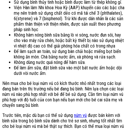
Sử dụng bình thủy tinh hoặc bình được làm từ thép không gỉ.
Viện Hàn lâm Nhi khoa Hoa Kỳ (AAP) khuyến cáo các bậc cha
mẹ nên tránh sử dụng chất dẻo có mã tái chế 3 (phthalates),
6(styrene) và 7 (bisphenol). Trừ khi được dán nhãn là các sản
phẩm thân thiện với thiện nhiên, được sản xuất theo phương
pháp sinh học
Không hâm nóng bình sữa bằng lò vi sóng, nước đun sôi, hay
cho vào máy rửa chén, hoặc bất kỳ thiết bị nào sử dụng nhiệt
vì nhiệt độ cao có thể giải phóng hóa chất có trong nhựa
Để làm sạch an toàn, sử dụng bàn chải hoặc miếng bọt biển
không ăn mòn. Chà bằng nước ấm, xà phòng và rửa sạch.
Không dùng nước quá nóng để hâm sữa.
Để làm ấm sữa, đặt bình sữa vào một bát nước ấm hoặc dội
dưới vòi nước ấm.
Nên mua cho bé loại núm vú có kích thước nhỏ nhất trong các loại
đang bán trên thị trường nếu bé đang bú bình. Nên lựa chọn các loại
núm vú nào phù hợp nhất với bé để bé sử dụng. Cần tìm loại núm vú
phù hợp với độ tuổi của con bạn nếu bạn mới cho bé cai sữa mẹ và
chuyển sang bú bình.
Trước tiên, mặc dù bạn có thể sử dụng
núm vú
được bán kèm với
bình sữa trong bộ bình sữa dành cho trẻ sơ sinh, nhưng tốt nhất tìm
cho bé loại núm vú mà bé thật sự thích. Bạn có thể mua loại núm vú