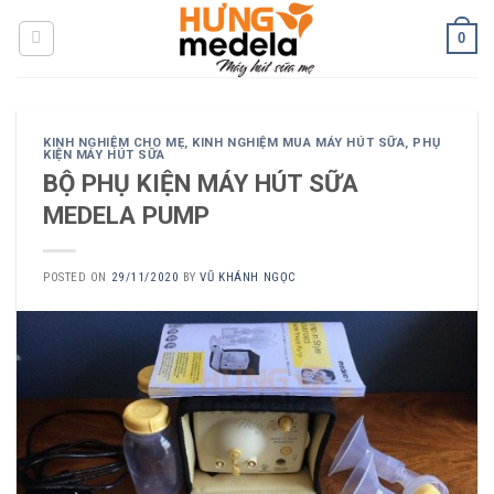
Skip
0
to
content
KINH NGHIỆM CHO MẸ
,
KINH NGHIỆM MUA MÁY HÚT SỮA
,
PHỤ
KIỆN MÁY HÚT SỮA
BỘ PHỤ KIỆN MÁY HÚT SỮA
MEDELA PUMP
POSTED ON
29/11/2020
BY
VŨ KHÁNH NGỌC