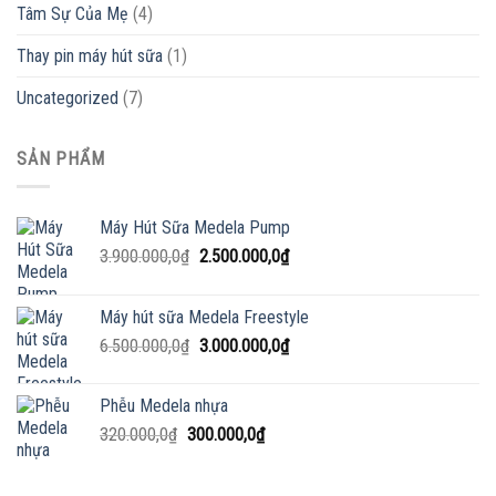
Tâm Sự Của Mẹ
(4)
Thay pin máy hút sữa
(1)
Uncategorized
(7)
SẢN PHẨM
Máy Hút Sữa Medela Pump
Giá
Giá
3.900.000,0
₫
2.500.000,0
₫
gốc
hiện
là:
tại
Máy hút sữa Medela Freestyle
3.900.000,0₫.
là:
Giá
Giá
6.500.000,0
₫
3.000.000,0
₫
2.500.000,0₫.
gốc
hiện
là:
tại
Phễu Medela nhựa
6.500.000,0₫.
là:
Giá
Giá
320.000,0
₫
300.000,0
₫
3.000.000,0₫.
gốc
hiện
là:
tại