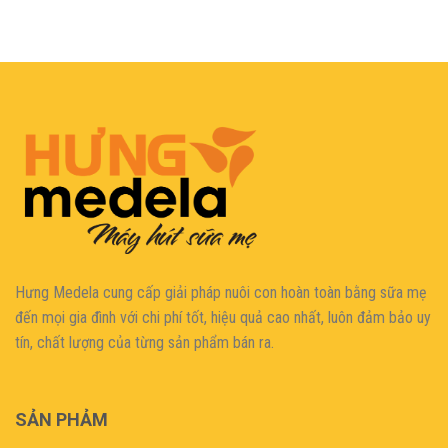
320.000,0₫.
là:
300.000,0₫.
şans
vidobet
vidobet
vidobet
vidobet
casinolevant
casinolevant
casinolevant
vidobet
şans
casinolevant
casino
şans
casino
casino
casino
boostaro
casinolevant
şans
casinolevant
şanscasino
vidobet
vidobet
levant
gorabet
galyabet
gorabet
gorabet
gorabet
vidobet
galyabet
gorabet
gorabet
nigeria
sports
casino
|
|
güncel
giriş
|
|
|
giriş
casino
giriş
şans
casino
levant
şans
şans
|
giriş
casino
giriş
|
|
giriş
casino
|
|
|
|
|
giriş
|
|
|
betting
betting
|
giriş
|
|
|
|
|
giriş
|
|
|
|
giriş
|
|
|
|
|
|
|
|
Hưng Medela cung cấp giải pháp nuôi con hoàn toàn bằng sữa mẹ
đến mọi gia đìn
h với chi phí tốt, hiệu quả cao nhất, luôn đảm bảo uy
tín, chất lượng của từng sản phẩm bán ra.
SẢN PHẢM