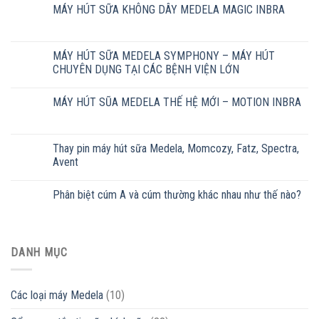
MÁY HÚT SỮA KHÔNG DÂY MEDELA MAGIC INBRA
MÁY HÚT SỮA MEDELA SYMPHONY – MÁY HÚT
CHUYÊN DỤNG TẠI CÁC BỆNH VIỆN LỚN
MÁY HÚT SŨA MEDELA THẾ HỆ MỚI – MOTION INBRA
Thay pin máy hút sữa Medela, Momcozy, Fatz, Spectra,
Avent
Phân biệt cúm A và cúm thường khác nhau như thế nào?
DANH MỤC
Các loại máy Medela
(10)