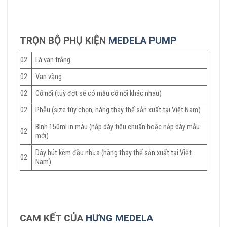
TRỌN BỘ PHỤ KIỆN
MEDELA PUMP
02
Lá van trắng
02
Van vàng
02
Cổ nối (tuỳ đợt sẽ có mẫu cổ nối khác nhau)
02
Phễu (size tùy chọn, hàng thay thế sản xuất tại Việt Nam)
Bình 150ml in màu (nắp dày tiêu chuẩn hoặc nắp dày mẫu
02
mới)
Dây hút kèm đầu nhựa (hàng thay thế sản xuất tại Việt
02
Nam)
CAM KẾT CỦA
HƯNG MEDELA