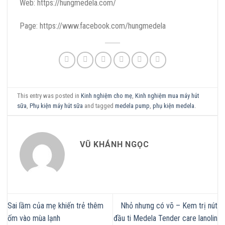
Web: https://hungmedela.com/
Page: https://www.facebook.com/hungmedela
This entry was posted in
Kinh nghiệm cho mẹ
,
Kinh nghiệm mua máy hút
sữa
,
Phụ kiện máy hút sữa
and tagged
medela pump
,
phụ kiện medela
.
VŨ KHÁNH NGỌC
Sai lầm của mẹ khiến trẻ thêm
Nhỏ nhưng có võ – Kem trị nút
ốm vào mùa lạnh
đầu ti Medela Tender care lanolin