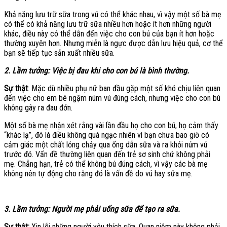
Khả năng lưu trữ sữa trong vú có thể khác nhau, vì vậy một số bà mẹ
có thể có khả năng lưu trữ sữa nhiều hơn hoặc ít hơn những người
khác, điều này có thể dẫn đến việc cho con bú của bạn ít hơn hoặc
thường xuyên hơn. Nhưng miễn là ngực được dẫn lưu hiệu quả, cơ thể
bạn sẽ tiếp tục sản xuất nhiều sữa.
2. Lầm tưởng: Việc bị đau khi cho con bú là bình thường.
Sự thật
: Mặc dù nhiều phụ nữ ban đầu gặp một số khó chịu liên quan
đến việc cho em bé ngậm núm vú đúng cách, nhưng việc cho con bú
không gây ra đau đớn.
Một số bà mẹ nhận xét rằng vài lần đầu họ cho con bú, họ cảm thấy
“khác lạ”, đó là điều không quá ngạc nhiên vì bạn chưa bao giờ có
cảm giác một chất lỏng chảy qua ống dẫn sữa và ra khỏi núm vú
trước đó. Vấn đề thường liên quan đến trẻ sơ sinh chứ không phải
mẹ. Chẳng hạn, trẻ có thể không bú đúng cách, vì vậy các bà mẹ
không nên tự động cho rằng đó là vấn đề do vú hay sữa mẹ.
3. Lầm tưởng: Người mẹ phải uống sữa để tạo ra sữa.
Sự thật:
Xin lỗi những người yêu thích sữa. Quan niệm này không phải