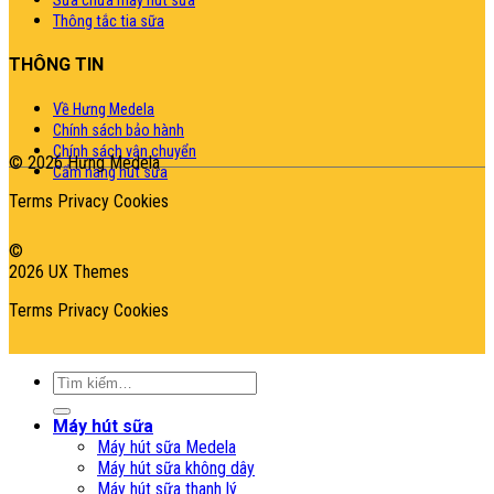
Sửa chữa máy hút sữa
Thông tắc tia sữa
THÔNG TIN
Về Hưng Medela
Chính sách bảo hành
Chính sách vận chuyển
© 2026 Hưng Medela
Cẩm nang hút sữa
Terms
Privacy
Cookies
©
2026 UX Themes
Terms
Privacy
Cookies
Tìm
kiếm:
Máy hút sữa
Máy hút sữa Medela
Máy hút sữa không dây
Máy hút sữa thanh lý