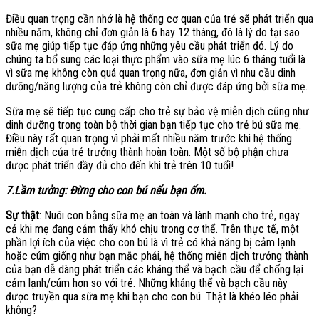
Điều quan trọng cần nhớ là hệ thống cơ quan của trẻ sẽ phát triển qua
nhiều năm, không chỉ đơn giản là 6 hay 12 tháng, đó là lý do tại sao
sữa mẹ giúp tiếp tục đáp ứng những yêu cầu phát triển đó. Lý do
chúng ta bổ sung các loại thực phẩm vào sữa mẹ lúc 6 tháng tuổi là
vì sữa mẹ không còn quá quan trọng nữa, đơn giản vì nhu cầu dinh
dưỡng/năng lượng của trẻ không còn chỉ được đáp ứng bởi sữa mẹ.
Sữa mẹ sẽ tiếp tục cung cấp cho trẻ sự bảo vệ miễn dịch cũng như
dinh dưỡng trong toàn bộ thời gian bạn tiếp tục cho trẻ bú sữa mẹ.
Điều này rất quan trọng vì phải mất nhiều năm trước khi hệ thống
miễn dịch của trẻ trưởng thành hoàn toàn. Một số bộ phận chưa
được phát triển đầy đủ cho đến khi trẻ trên 10 tuổi!
7.Lầm tưởng: Đừng cho con bú nếu bạn ốm.
Sự thật
: Nuôi con bằng sữa mẹ an toàn và lành mạnh cho trẻ, ngay
cả khi mẹ đang cảm thấy khó chịu trong cơ thể. Trên thực tế, một
phần lợi ích của việc cho con bú là vì trẻ có khả năng bị cảm lạnh
hoặc cúm giống như bạn mắc phải, hệ thống miễn dịch trưởng thành
của bạn dễ dàng phát triển các kháng thể và bạch cầu để chống lại
cảm lạnh/cúm hơn so với trẻ. Những kháng thể và bạch cầu này
được truyền qua sữa mẹ khi bạn cho con bú. Thật là khéo léo phải
không?