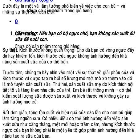
Dưới đây là một vài lầm tưởng phổ biến về việc cho con bú – và
Chưa có sản phẩm trong giỏ hàng.
những sự thật bạn cần biết.
0
Lầm tưởng: Nếu bạn có bộ ngực nhỏ, bạn không sản xuất đủ
Giỏ hàng
sữa để nuôi con.
Chưa có sản phẩm trong giỏ hàng.
Sự thật:
Kích thước không quan trọng! Cho dù bạn có vòng ngực đẫy
đà hay khiêm tốn, kích thước của ngực không ảnh hưởng đến khả
năng sản xuất sữa của cơ thể bạn.
Trước tiên, chúng ta hãy nhìn vào một vài sự thật về giải phẫu của vú.
Kích thước vú được tạo ra bởi số lượng mô mỡ, mô xơ thêm vào đó
là mô tuyến sản xuất sữa. Thứ hai, sản xuất sữa mẹ do kích thích nội
tiết tố và tăng theo nhu cầu của trẻ. Em bé rất thông minh – có thể
kiểm soát lượng sữa được sản xuất và kích thước vú không gây ra
ảnh hưởng nào cả.
Rất đơn giản, tăng tần suất và hiệu quả của các lần cho con bú giúp
làm tăng nguồn sữa. Có nhiều điều có thể ảnh hưởng đến việc sản
xuất sữa như căng thẳng, mệt mỏi hoặc trầm cảm, nhưng kích thước
ngực của bạn không phải là một yếu tố góp phần ảnh hưởng đến khả
năng tạo ra sữa của bạn.