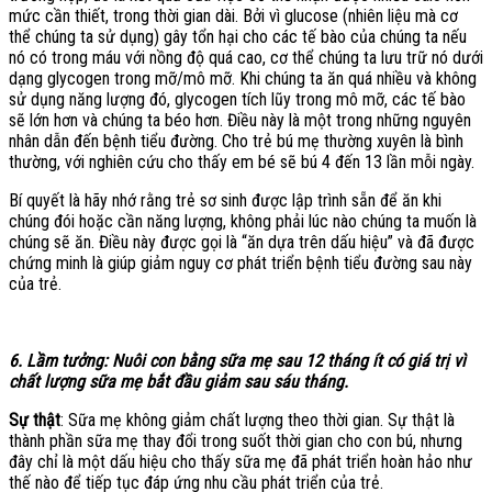
mức cần thiết, trong thời gian dài. Bởi vì glucose (nhiên liệu mà cơ
thể chúng ta sử dụng) gây tổn hại cho các tế bào của chúng ta nếu
nó có trong máu với nồng độ quá cao, cơ thể chúng ta lưu trữ nó dưới
dạng glycogen trong mỡ/mô mỡ. Khi chúng ta ăn quá nhiều và không
sử dụng năng lượng đó, glycogen tích lũy trong mô mỡ, các tế bào
sẽ lớn hơn và chúng ta béo hơn. Điều này là một trong những nguyên
nhân dẫn đến bệnh tiểu đường. Cho trẻ bú mẹ thường xuyên là bình
thường, với nghiên cứu cho thấy em bé sẽ bú 4 đến 13 lần mỗi ngày.
Bí quyết là hãy nhớ rằng trẻ sơ sinh được lập trình sẵn để ăn khi
chúng đói hoặc cần năng lượng, không phải lúc nào chúng ta muốn là
chúng sẽ ăn. Điều này được gọi là “ăn dựa trên dấu hiệu” và đã được
chứng minh là giúp giảm nguy cơ phát triển bệnh tiểu đường sau này
của trẻ.
6. Lầm tưởng: Nuôi con bằng sữa mẹ sau 12 tháng ít có giá trị vì
chất lượng sữa mẹ bắt đầu giảm sau sáu tháng.
Sự thật
: Sữa mẹ không giảm chất lượng theo thời gian. Sự thật là
thành phần sữa mẹ thay đổi trong suốt thời gian cho con bú, nhưng
đây chỉ là một dấu hiệu cho thấy sữa mẹ đã phát triển hoàn hảo như
thế nào để tiếp tục đáp ứng nhu cầu phát triển của trẻ.