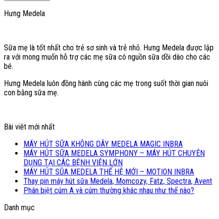
Hưng Medela
Sữa mẹ là tốt nhất cho trẻ sơ sinh và trẻ nhỏ. Hưng Medela được lập
ra với mong muốn hỗ trợ các mẹ sữa có nguồn sữa dồi dào cho các
bé.
Hưng Medela luôn đồng hành cùng các mẹ trong suốt thời gian nuôi
con bằng sữa mẹ.
Bài viêt mới nhất
MÁY HÚT SỮA KHÔNG DÂY MEDELA MAGIC INBRA
MÁY HÚT SỮA MEDELA SYMPHONY – MÁY HÚT CHUYÊN
DỤNG TẠI CÁC BỆNH VIỆN LỚN
MÁY HÚT SŨA MEDELA THẾ HỆ MỚI – MOTION INBRA
Thay pin máy hút sữa Medela, Momcozy, Fatz, Spectra, Avent
Phân biệt cúm A và cúm thường khác nhau như thế nào?
Danh mục