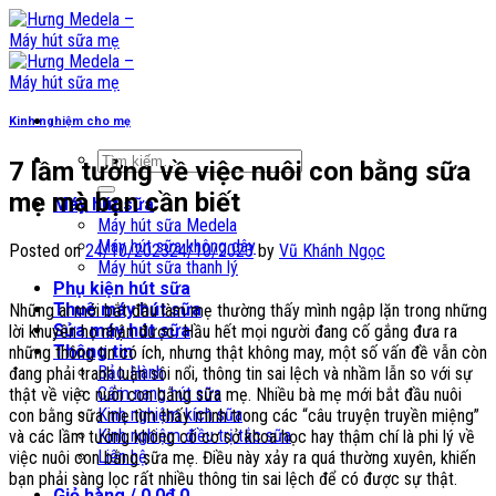
Skip
to
content
Kinh nghiệm cho mẹ
Tìm
7 lầm tưởng về việc nuôi con bằng sữa
kiếm:
mẹ mà bạn cần biết
Máy hút sữa
Máy hút sữa Medela
Máy hút sữa không dây
Posted on
24/10/2023
24/10/2023
by
Vũ Khánh Ngọc
Máy hút sữa thanh lý
Phụ kiện hút sữa
Thuê máy hút sữa
Những ai mới bắt đầu làm mẹ thường thấy mình ngập lặn trong những
Sửa máy hút sữa
lời khuyên họ nhận được. Hầu hết mọi người đang cố gắng đưa ra
Thông tin
những thông tin có ích, nhưng thật không may, một số vấn đề vẫn còn
Bảo Hành
đang phải tranh luận sôi nổi, thông tin sai lệch và nhầm lẫn so với sự
Cẩm nang hút sữa
thật về việc nuôi con bằng sữa mẹ. Nhiều bà mẹ mới bắt đầu nuôi
Kinh nghiệm kích sữa
con bằng sữa mẹ tìm thấy mình trong các “câu truyện truyền miệng”
Kinh nghiệm điều trị tắc sữa
và các lầm tưởng không có cơ sở khoa học hay thậm chí là phi lý về
Liên hệ
việc nuôi con bằng sữa mẹ. Điều này xảy ra quá thường xuyên, khiến
bạn phải sàng lọc rất nhiều thông tin sai lệch để có được sự thật.
Giỏ hàng /
0,0
₫
0