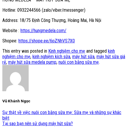
Hotline: 0932244566 (zalo/viber/messenger)
Address: 18/75 Định Công Thượng, Hoàng Mai, Hà Nội
Website :
https://hungmedela.com/
Shopee:
https://shope.ee/6pZNhVS7X0
This entry was posted in
Kinh nghiệm cho mẹ
and tagged
kinh
nghiệm cho mẹ
,
kinh nghiệm kích sữa
,
máy hút sữa
,
máy hút sữa giá
rẻ
,
máy hút sữa medela pump
,
nuôi con bằng sữa mẹ
.
Vũ Khánh Ngọc
Sự thật về việc nuôi con bằng sữa mẹ: Sữa mẹ và những sự khác
biệt
Tại sao bạn nên sử dụng máy hút sữa?