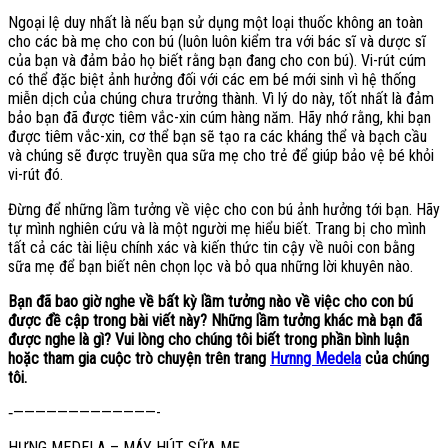
Ngoại lệ duy nhất là nếu bạn sử dụng một loại thuốc không an toàn
cho các bà mẹ cho con bú (luôn luôn kiểm tra với bác sĩ và dược sĩ
của bạn và đảm bảo họ biết rằng bạn đang cho con bú). Vi-rút cúm
có thể đặc biệt ảnh hưởng đối với các em bé mới sinh vì hệ thống
miễn dịch của chúng chưa trưởng thành. Vì lý do này, tốt nhất là đảm
bảo bạn đã được tiêm vắc-xin cúm hàng năm. Hãy nhớ rằng, khi bạn
được tiêm vắc-xin, cơ thể bạn sẽ tạo ra các kháng thể và bạch cầu
và chúng sẽ được truyền qua sữa mẹ cho trẻ để giúp bảo vệ bé khỏi
vi-rút đó.
Đừng để những lầm tưởng về việc cho con bú ảnh hưởng tới bạn. Hãy
tự mình nghiên cứu và là một người mẹ hiểu biết. Trang bị cho mình
tất cả các tài liệu chính xác và kiến thức tin cậy về nuôi con bằng
sữa mẹ để bạn biết nên chọn lọc và bỏ qua những lời khuyên nào.
Bạn đã bao giờ nghe về bất kỳ lầm tưởng nào về việc cho con bú
được đề cập trong bài viết này? Những lầm tưởng khác mà bạn đã
được nghe là gì? Vui lòng cho chúng tôi biết trong phần bình luận
hoặc tham gia cuộc trò chuyện trên trang
Hưnng Medela
của chúng
tôi.
‐—————————————-
HƯNG MEDELA – MÁY HÚT SỮA MẸ