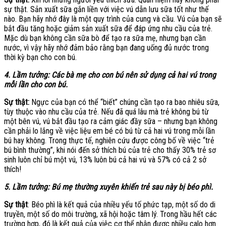
sự thật. Sản xuất sữa gắn liền với việc vú dẫn lưu sữa tốt như thế
nào. Bạn hãy nhớ đây là một quy trình của cung và cầu. Vú của bạn sẽ
bắt đầu tăng hoặc giảm sản xuất sữa để đáp ứng nhu cầu của trẻ.
Mặc dù bạn không cần sữa bò để tạo ra sữa mẹ, nhưng bạn cần
nước, vì vậy hãy nhớ đảm bảo rằng bạn đang uống đủ nước trong
thời kỳ bạn cho con bú.
4. Lầm tưởng: Các bà mẹ cho con bú nên sử dụng cả hai vú trong
mỗi lần cho con bú.
Sự thật:
Ngực của bạn có thể “biết” chúng cần tạo ra bao nhiêu sữa,
tùy thuộc vào nhu cầu của trẻ. Nếu đã quá lâu mà trẻ không bú từ
một bên vú, vú bắt đầu tạo ra cảm giác đầy sữa – nhưng bạn không
cần phải lo lắng về việc liệu em bé có bú từ cả hai vú trong mỗi lần
bú hay không. Trong thực tế, nghiên cứu được công bố về việc “trẻ
bú bình thường”, khi nói đến sở thích bú của trẻ cho thấy 30% trẻ sơ
sinh luôn chỉ bú một vú, 13% luôn bú cả hai vú và 57% có cả 2 sở
thích!
5. Lầm tưởng: Bú mẹ thường xuyên khiến trẻ sau này bị béo phì.
Sự thật
: Béo phì là kết quả của nhiều yếu tố phức tạp, một số do di
truyền, một số do môi trường, xã hội hoặc tâm lý. Trong hầu hết các
trường hợp, đó là kết quả của việc cơ thể nhận được nhiều calo hơn