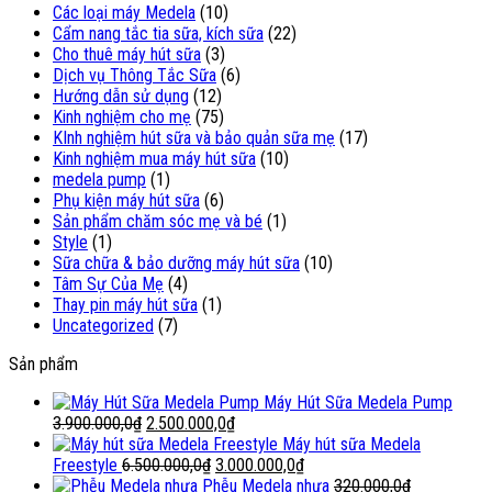
Các loại máy Medela
(10)
Cẩm nang tắc tia sữa, kích sữa
(22)
Cho thuê máy hút sữa
(3)
Dịch vụ Thông Tắc Sữa
(6)
Hướng dẫn sử dụng
(12)
Kinh nghiệm cho mẹ
(75)
KInh nghiệm hút sữa và bảo quản sữa mẹ
(17)
Kinh nghiệm mua máy hút sữa
(10)
medela pump
(1)
Phụ kiện máy hút sữa
(6)
Sản phẩm chăm sóc mẹ và bé
(1)
Style
(1)
Sữa chữa & bảo dưỡng máy hút sữa
(10)
Tâm Sự Của Mẹ
(4)
Thay pin máy hút sữa
(1)
Uncategorized
(7)
Sản phẩm
Máy Hút Sữa Medela Pump
Giá
Giá
3.900.000,0
₫
2.500.000,0
₫
gốc
hiện
Máy hút sữa Medela
là:
Giá
tại
Giá
Freestyle
6.500.000,0
₫
3.000.000,0
₫
3.900.000,0₫.
gốc
là:
hiện
Phễu Medela nhựa
320.000,0
₫