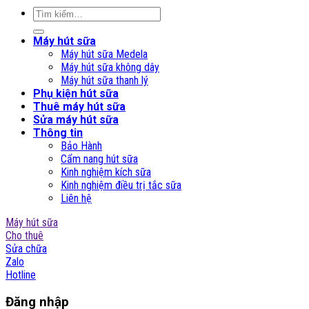
Tìm
kiếm:
Máy hút sữa
Máy hút sữa Medela
Máy hút sữa không dây
Máy hút sữa thanh lý
Phụ kiện hút sữa
Thuê máy hút sữa
Sửa máy hút sữa
Thông tin
Bảo Hành
Cẩm nang hút sữa
Kinh nghiệm kích sữa
Kinh nghiệm điều trị tắc sữa
Liên hệ
Máy hút sữa
Cho thuê
Sửa chữa
Zalo
Hotline
Đăng nhập