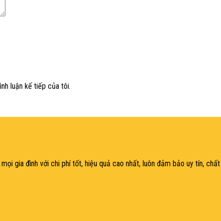
nh luận kế tiếp của tôi.
mọi gia đìn
h với chi phí tốt, hiệu quả cao nhất, luôn đảm bảo uy tín, ch