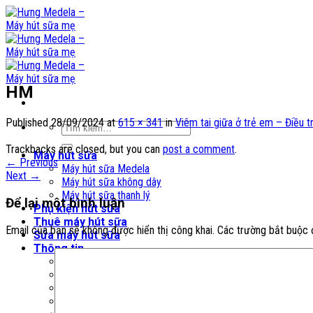
Skip
to
content
HM
Published
28/09/2024
at
615 × 341
in
Viêm tai giữa ở trẻ em – Điều t
Tìm
kiếm:
Trackbacks are closed, but you can
post a comment
.
Máy hút sữa
←
Previous
Máy hút sữa Medela
Next
→
Máy hút sữa không dây
Máy hút sữa thanh lý
Để lại một bình luận
Phụ kiện hút sữa
Thuê máy hút sữa
Email của bạn sẽ không được hiển thị công khai.
Các trường bắt buộc
Sửa máy hút sữa
Thông tin
Bảo Hành
Cẩm nang hút sữa
Kinh nghiệm kích sữa
Kinh nghiệm điều trị tắc sữa