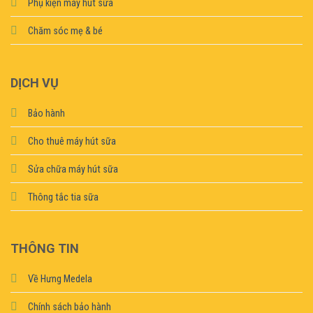
Phụ kiện máy hút sữa
Chăm sóc mẹ & bé
DỊCH VỤ
Bảo hành
Cho thuê máy hút sữa
Sửa chữa máy hút sữa
Thông tắc tia sữa
THÔNG TIN
Về Hưng Medela
Chính sách bảo hành