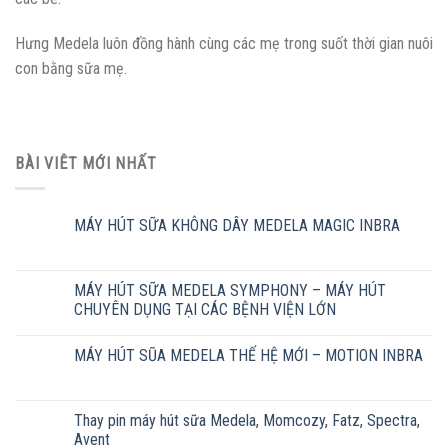
Hưng Medela luôn đồng hành cùng các mẹ trong suốt thời gian nuôi
con bằng sữa mẹ.
BÀI VIÊT MỚI NHẤT
MÁY HÚT SỮA KHÔNG DÂY MEDELA MAGIC INBRA
MÁY HÚT SỮA MEDELA SYMPHONY – MÁY HÚT
CHUYÊN DỤNG TẠI CÁC BỆNH VIỆN LỚN
MÁY HÚT SŨA MEDELA THẾ HỆ MỚI – MOTION INBRA
Thay pin máy hút sữa Medela, Momcozy, Fatz, Spectra,
Avent