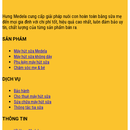
|
|
|
Hưng Medela cung cấp giải pháp nuôi con hoàn toàn bằng sữa mẹ
đến mọi gia đìn
h với chi phí tốt, hiệu quả cao nhất, luôn đảm bảo uy
tín, chất lượng của từng sản phẩm bán ra.
SẢN PHẢM
Máy hút sữa Medela
Máy hút sữa không dây
Phụ kiện máy hút sữa
Chăm sóc mẹ & bé
DỊCH VỤ
Bảo hành
Cho thuê máy hút sữa
Sửa chữa máy hút sữa
Thông tắc tia sữa
THÔNG TIN