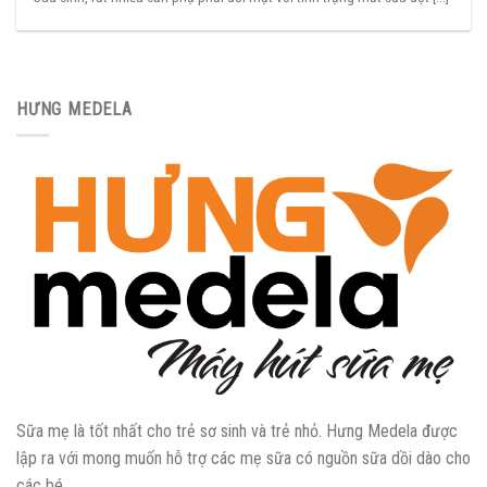
HƯNG MEDELA
Sữa mẹ là tốt nhất cho trẻ sơ sinh và trẻ nhỏ. Hưng Medela được
lập ra với mong muốn hỗ trợ các mẹ sữa có nguồn sữa dồi dào cho
các bé.