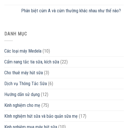
Phân biệt cúm A và cúm thường khác nhau như thế nào?
DANH MỤC
Các loại máy Medela
(10)
Cẩm nang tắc tia sữa, kích sữa
(22)
Cho thuê máy hút sữa
(3)
Dịch vụ Thông Tắc Sữa
(6)
Hướng dẫn sử dụng
(12)
Kinh nghiệm cho mẹ
(75)
KInh nghiệm hút sữa và bảo quản sữa mẹ
(17)
Kinh nghiệm mua máy hút sữa
(10)