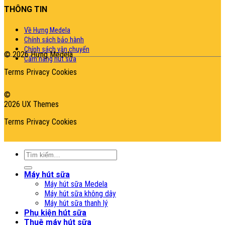
THÔNG TIN
Về Hưng Medela
Chính sách bảo hành
Chính sách vận chuyển
© 2026 Hưng Medela
Cẩm nang hút sữa
Terms
Privacy
Cookies
©
2026 UX Themes
Terms
Privacy
Cookies
Tìm
kiếm:
Máy hút sữa
Máy hút sữa Medela
Máy hút sữa không dây
Máy hút sữa thanh lý
Phụ kiện hút sữa
Thuê máy hút sữa