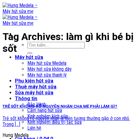
Skip
to
content
Tag Archives:
làm gì khi bé bị
Tìm
sốt
kiếm:
Máy hút sữa
Máy hút sữa Medela
Máy hút sữa không dây
Máy hút sữa thanh lý
Phụ kiện hút sữa
Thuê máy hút sữa
Sửa máy hút sữa
Thông tin
Bảo Hành
TRẺ SỐT KHÔNG RÕ NGUYÊN NHÂN CHA MẸ PHẢI LÀM GÌ?
Cẩm nang hút sữa
Kinh nghiệm kích sữa
Trẻ sốt không rõ nguyên nhân là hiện tượng thường gặp ở con nhỏ.
Kinh nghiệm điều trị tắc sữa
Trong [...]
Liên hệ
Hưng Medela
Giỏ hàng /
0,0
₫
0