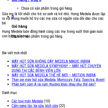
Chưa có sản phẩm trong giỏ hàng.
Sữa mẹ là tốt nhất cho trẻ sơ sinh và trẻ nhỏ. Hưng Medela được lập
0
ra với mong muốn hỗ trợ các mẹ sữa có nguồn sữa dồi dào cho các
bé.
Giỏ hàng
Hưng Medela luôn đồng hành cùng các mẹ trong suốt thời gian nuôi
con bằng sữa mẹ.
Chưa có sản phẩm trong giỏ hàng.
Bài viêt mới nhất
MÁY HÚT SỮA KHÔNG DÂY MEDELA MAGIC INBRA
MÁY HÚT SỮA MEDELA SYMPHONY – MÁY HÚT CHUYÊN
DỤNG TẠI CÁC BỆNH VIỆN LỚN
MÁY HÚT SŨA MEDELA THẾ HỆ MỚI – MOTION INBRA
Thay pin máy hút sữa Medela, Momcozy, Fatz, Spectra, Avent
Phân biệt cúm A và cúm thường khác nhau như thế nào?
Danh mục
Các loại máy Medela
(10)
Cẩm nang tắc tia sữa, kích sữa
(22)