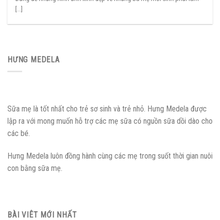
[...]
HƯNG MEDELA
Sữa mẹ là tốt nhất cho trẻ sơ sinh và trẻ nhỏ. Hưng Medela được
lập ra với mong muốn hỗ trợ các mẹ sữa có nguồn sữa dồi dào cho
các bé.
Hưng Medela luôn đồng hành cùng các mẹ trong suốt thời gian nuôi
con bằng sữa mẹ.
BÀI VIÊT MỚI NHẤT