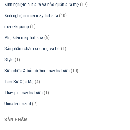
KInh nghiệm hút sữa và bảo quản sữa mẹ
(17)
Kinh nghiệm mua máy hút sữa
(10)
medela pump
(1)
Phụ kiện máy hút sữa
(6)
Sản phẩm chăm sóc mẹ và bé
(1)
Style
(1)
Sữa chữa & bảo dưỡng máy hút sữa
(10)
Tâm Sự Của Mẹ
(4)
Thay pin máy hút sữa
(1)
Uncategorized
(7)
SẢN PHẨM