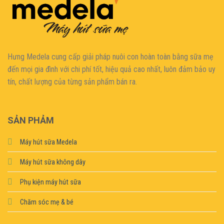
Hưng Medela cung cấp giải pháp nuôi con hoàn toàn bằng sữa mẹ
đến mọi gia đìn
h với chi phí tốt, hiệu quả cao nhất, luôn đảm bảo uy
tín, chất lượng của từng sản phẩm bán ra.
SẢN PHẢM
Máy hút sữa Medela
Máy hút sữa không dây
Phụ kiện máy hút sữa
Chăm sóc mẹ & bé