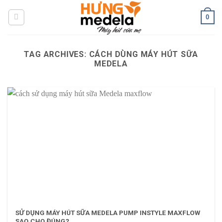
Skip
0
to
content
TAG ARCHIVES:
CÁCH DÙNG MÁY HÚT SỮA
MEDELA
SỬ DỤNG MÁY HÚT SỮA MEDELA PUMP INSTYLE MAXFLOW
SAO CHO ĐÚNG?