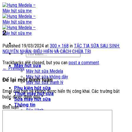
Skip
to
content
2
Published
19/03/2024
at
300 × 168
in
TẮC TIA SỮA SAU SINH:
NGUYÊN NHÂN, BIỂU HIỆN VÀ CÁCH CHỮA TRỊ
Tìm
kiếm:
Trackbacks are closed, but you can
post a comment
.
Máy hút sữa
←
Previous
Máy hút sữa Medela
Máy hút sữa không dây
Để lại một bình luận
Máy hút sữa thanh lý
Phụ kiện hút sữa
Email của bạn sẽ không được hiển thị công khai.
Các trường bắt
Thuê máy hút sữa
buộc được đánh dấu
*
Sửa máy hút sữa
Thông tin
Bình luận
*
Bảo Hành
Cẩm nang hút sữa
Kinh nghiệm kích sữa
Kinh nghiệm điều trị tắc sữa