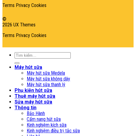
Terms
Privacy
Cookies
©
2026 UX Themes
Terms
Privacy
Cookies
Tìm
kiếm:
Máy hút sữa
Máy hút sữa Medela
Máy hút sữa không dây
Máy hút sữa thanh lý
Phụ kiện hút sữa
Thuê máy hút sữa
Sửa máy hút sữa
Thông tin
Bảo Hành
Cẩm nang hút sữa
Kinh nghiệm kích sữa
Kinh nghiệm điều trị tắc sữa