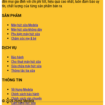
đến mọi gia đìn
h với chi phí tốt, hiệu quả cao nhất, luôn đảm bảo uy
tín, chất lượng của từng sản phẩm bán ra.
SẢN PHẢM
Máy hút sữa Medela
Máy hút sữa không dây
Phụ kiện máy hút sữa
Chăm sóc mẹ & bé
DỊCH VỤ
Bảo hành
Cho thuê máy hút sữa
Sửa chữa máy hút sữa
Thông tắc tia sữa
THÔNG TIN
Về Hưng Medela
Chính sách bảo hành
Chính sách vận chuyển
© 2026 Hưng Medela
Cẩm nang hút sữa