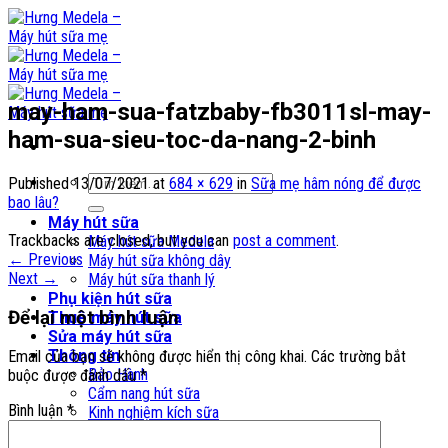
Skip
to
content
may-ham-sua-fatzbaby-fb3011sl-may-
ham-sua-sieu-toc-da-nang-2-binh
Tìm
Published
13/07/2021
at
684 × 629
in
Sữa mẹ hâm nóng để được
kiếm:
bao lâu?
Máy hút sữa
Trackbacks are closed, but you can
post a comment
.
Máy hút sữa Medela
←
Previous
Máy hút sữa không dây
Next
→
Máy hút sữa thanh lý
Phụ kiện hút sữa
Để lại một bình luận
Thuê máy hút sữa
Sửa máy hút sữa
Thông tin
Email của bạn sẽ không được hiển thị công khai.
Các trường bắt
Bảo Hành
buộc được đánh dấu
*
Cẩm nang hút sữa
Bình luận
*
Kinh nghiệm kích sữa
Kinh nghiệm điều trị tắc sữa