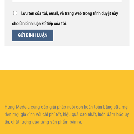
Lưu tên của tôi, email, và trang web trong trình duyệt này
cho lần bình luận kế tiếp của tôi.
şans
vidobet
vidobet
vidobet
vidobet
casinolevant
casinolevant
casinolevant
vidobet
şans
casinolevant
casino
şans
casino
casino
casino
boostaro
casinolevant
şans
casinolevant
şanscasino
vidobet
vidobet
levant
gorabet
galyabet
gorabet
gorabet
gorabet
vidobet
galyabet
gorabet
gorabet
casino
|
|
güncel
giriş
|
|
|
giriş
casino
giriş
şans
casino
levant
şans
şans
|
giriş
casino
giriş
|
|
giriş
casino
|
|
|
|
|
giriş
|
|
|
giriş
|
|
|
|
|
giriş
|
|
|
|
giriş
|
|
|
|
|
|
|
Hưng Medela cung cấp giải pháp nuôi con hoàn toàn bằng sữa mẹ
đến mọi gia đìn
h với chi phí tốt, hiệu quả cao nhất, luôn đảm bảo uy
tín, chất lượng của từng sản phẩm bán ra.