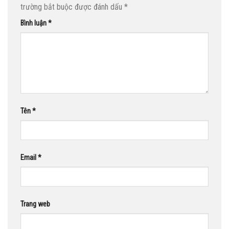
trường bắt buộc được đánh dấu
*
Bình luận
*
Tên
*
Email
*
Trang web