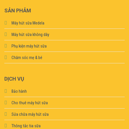
SẢN PHẢM
Máy hút sữa Medela
Máy hút sữa không dây
Phụ kiện máy hút sữa
Chăm sóc mẹ & bé
DỊCH VỤ
Bảo hành
Cho thuê máy hút sữa
Sửa chữa máy hút sữa
Thông tắc tia sữa