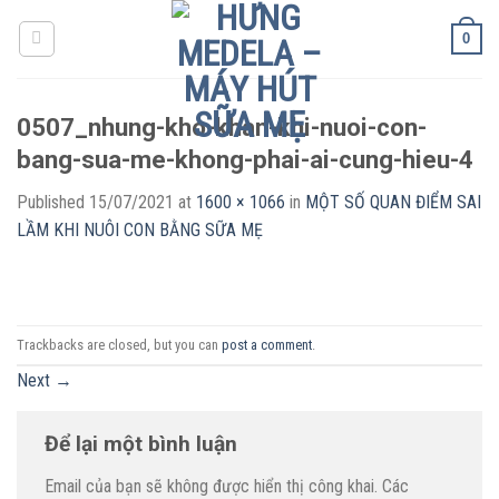
Skip
0
to
content
0507_nhung-kho-khan-khi-nuoi-con-
bang-sua-me-khong-phai-ai-cung-hieu-4
Published
15/07/2021
at
1600 × 1066
in
MỘT SỐ QUAN ĐIỂM SAI
LẦM KHI NUÔI CON BẰNG SỮA MẸ
Trackbacks are closed, but you can
post a comment
.
Next
→
Để lại một bình luận
Email của bạn sẽ không được hiển thị công khai.
Các