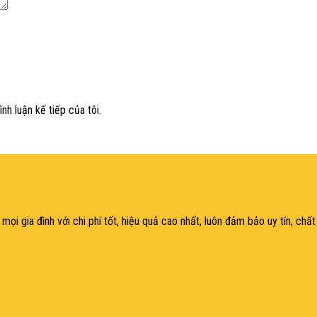
nh luận kế tiếp của tôi.
mọi gia đìn
h với chi phí tốt, hiệu quả cao nhất, luôn đảm bảo uy tín, ch