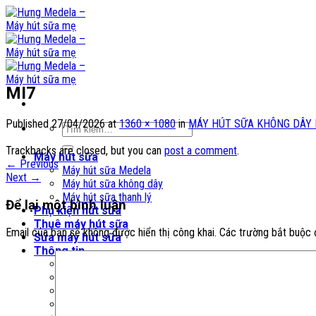
Skip
to
content
MI7
Published
27/04/2026
at
1360 × 1080
in
MÁY HÚT SỮA KHÔNG DÂY 
Tìm
kiếm:
Trackbacks are closed, but you can
post a comment
.
Máy hút sữa
←
Previous
Máy hút sữa Medela
Next
→
Máy hút sữa không dây
Máy hút sữa thanh lý
Để lại một bình luận
Phụ kiện hút sữa
Thuê máy hút sữa
Email của bạn sẽ không được hiển thị công khai.
Các trường bắt buộc
Sửa máy hút sữa
Thông tin
Bảo Hành
Cẩm nang hút sữa
Kinh nghiệm kích sữa
Kinh nghiệm điều trị tắc sữa