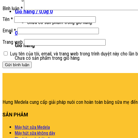
Liên hệ
Bình luận
*
Giỏ hàng /
0,0
₫
0
Tên
*
Chưa có sản phẩm trong giỏ hàng.
Email
*
0
Trang web
Giỏ hàng
Lưu tên của tôi, email, và trang web trong trình duyệt này cho lần bì
Chưa có sản phẩm trong giỏ hàng.
şans
vidobet
vidobet
vidobet
vidobet
casinolevant
casinolevant
casinolevant
vidobet
şans
casinolevant
casino
şans
casino
casino
casino
boostaro
casinolevant
şans
casinolevant
şanscasino
vidobet
vidobet
levant
galyabet
gorabet
gorabet
gorabet
vidobet
galyabet
gorabet
gorabet
nigeria
sports
casino
|
|
güncel
giriş
|
|
|
giriş
casino
giriş
şans
casino
levant
şans
şans
|
giriş
casino
giriş
|
|
giriş
casino
|
|
|
|
giriş
|
|
|
betting
betting
|
giriş
|
|
|
|
|
giriş
|
|
|
|
giriş
|
|
|
|
|
|
|
|
Hưng Medela cung cấp giải pháp nuôi con hoàn toàn bằng sữa mẹ đến 
SẢN PHẢM
Máy hút sữa Medela
Máy hút sữa không dây