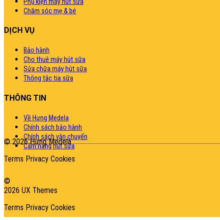
Phụ kiện máy hút sữa
Chăm sóc mẹ & bé
DỊCH VỤ
Bảo hành
Cho thuê máy hút sữa
Sửa chữa máy hút sữa
Thông tắc tia sữa
THÔNG TIN
Về Hưng Medela
Chính sách bảo hành
Chính sách vận chuyển
© 2026 Hưng Medela
Cẩm nang hút sữa
Terms
Privacy
Cookies
©
2026 UX Themes
Terms
Privacy
Cookies