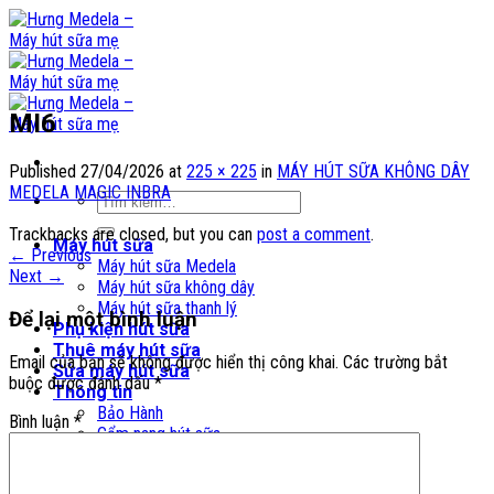
Skip
to
content
MI6
Published
27/04/2026
at
225 × 225
in
MÁY HÚT SỮA KHÔNG DÂY
MEDELA MAGIC INBRA
Tìm
kiếm:
Trackbacks are closed, but you can
post a comment
.
Máy hút sữa
←
Previous
Máy hút sữa Medela
Next
→
Máy hút sữa không dây
Máy hút sữa thanh lý
Để lại một bình luận
Phụ kiện hút sữa
Thuê máy hút sữa
Email của bạn sẽ không được hiển thị công khai.
Các trường bắt
Sửa máy hút sữa
buộc được đánh dấu
*
Thông tin
Bảo Hành
Bình luận
*
Cẩm nang hút sữa
Kinh nghiệm kích sữa
Kinh nghiệm điều trị tắc sữa