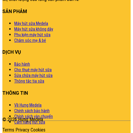
SẢN PHẢM
Máy hút sữa Medela
Máy hút sữa không dây
Phụ kiện máy hút sữa
Chăm sóc mẹ & bé
DỊCH VỤ
Bảo hành
Cho thuê máy hút sữa
Sửa chữa máy hút sữa
Thông tắc tia sữa
THÔNG TIN
Về Hưng Medela
Chính sách bảo hành
Chính sách vận chuyển
© 2026 Hưng Medela
Cẩm nang hút sữa
Terms
Privacy
Cookies