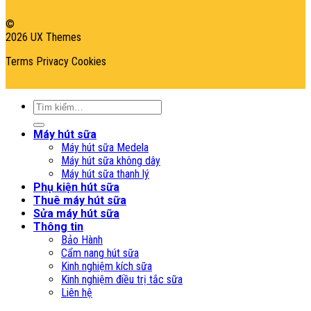
©
2026 UX Themes
Terms
Privacy
Cookies
Tìm
kiếm:
Máy hút sữa
Máy hút sữa Medela
Máy hút sữa không dây
Máy hút sữa thanh lý
Phụ kiện hút sữa
Thuê máy hút sữa
Sửa máy hút sữa
Thông tin
Bảo Hành
Cẩm nang hút sữa
Kinh nghiệm kích sữa
Kinh nghiệm điều trị tắc sữa
Liên hệ