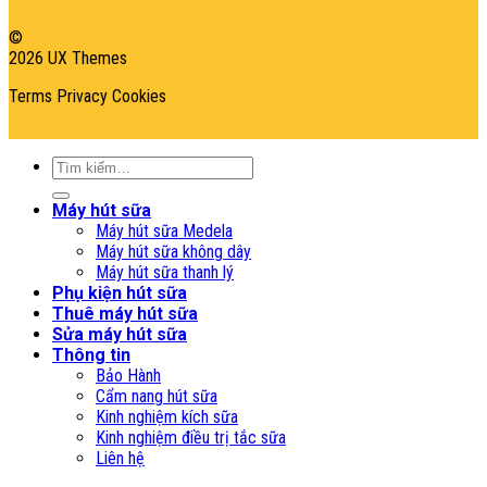
©
2026 UX Themes
Terms
Privacy
Cookies
Tìm
kiếm:
Máy hút sữa
Máy hút sữa Medela
Máy hút sữa không dây
Máy hút sữa thanh lý
Phụ kiện hút sữa
Thuê máy hút sữa
Sửa máy hút sữa
Thông tin
Bảo Hành
Cẩm nang hút sữa
Kinh nghiệm kích sữa
Kinh nghiệm điều trị tắc sữa
Liên hệ