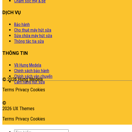
Chăm sóc mẹ & bé
DỊCH VỤ
Bảo hành
Cho thuê máy hút sữa
Sửa chữa máy hút sữa
Thông tắc tia sữa
THÔNG TIN
Về Hưng Medela
Chính sách bảo hành
Chính sách vận chuyển
© 2026 Hưng Medela
Cẩm nang hút sữa
Terms
Privacy
Cookies
©
2026 UX Themes
Terms
Privacy
Cookies
Tìm