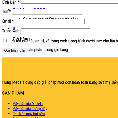
Liên hệ
Bình luận
*
Giỏ hàng /
0,0
₫
0
Tên
*
Chưa có sản phẩm trong giỏ hàng.
Email
*
0
Trang web
Giỏ hàng
Lưu tên của tôi, email, và trang web trong trình duyệt này cho lần bì
Chưa có sản phẩm trong giỏ hàng.
şans
vidobet
vidobet
vidobet
vidobet
casinolevant
casinolevant
casinolevant
vidobet
şans
casinolevant
casino
şans
casino
casino
casino
boostaro
casinolevant
şans
casinolevant
şanscasino
vidobet
vidobet
levant
gorabet
galyabet
gorabet
gorabet
gorabet
vidobet
galyabet
gorabet
gorabet
casino
|
|
güncel
giriş
|
|
|
giriş
casino
giriş
şans
casino
levant
şans
şans
|
giriş
casino
giriş
|
|
giriş
casino
|
|
|
|
|
giriş
|
|
|
giriş
|
|
|
|
|
giriş
|
|
|
|
giriş
|
|
|
|
|
|
|
Hưng Medela cung cấp giải pháp nuôi con hoàn toàn bằng sữa mẹ đến 
SẢN PHẢM
Máy hút sữa Medela
Máy hút sữa không dây
Phụ kiện máy hút sữa