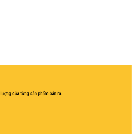
ất lượng của từng sản phẩm bán ra.