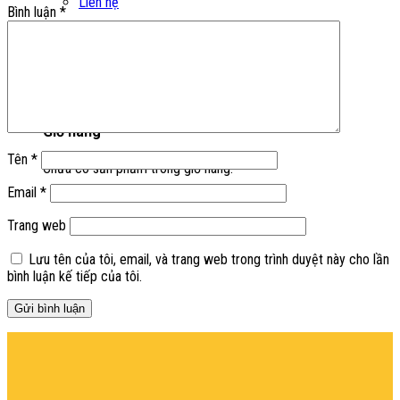
Liên hệ
Bình luận
*
Giỏ hàng /
0,0
₫
0
Chưa có sản phẩm trong giỏ hàng.
0
Giỏ hàng
Tên
*
Chưa có sản phẩm trong giỏ hàng.
Email
*
Trang web
Lưu tên của tôi, email, và trang web trong trình duyệt này cho lần
bình luận kế tiếp của tôi.
şans
vidobet
vidobet
vidobet
vidobet
casinolevant
casinolevant
casinolevant
vidobet
şans
casinolevant
casino
şans
casino
casino
casino
boostaro
casinolevant
şans
casinolevant
şanscasino
vidobet
vidobet
levant
galyabet
gorabet
gorabet
gorabet
vidobet
galyabet
gorabet
gorabet
nigeria
sports
casino
|
|
güncel
giriş
|
|
|
giriş
casino
giriş
şans
casino
levant
şans
şans
|
giriş
casino
giriş
|
|
giriş
casino
|
|
|
|
giriş
|
|
|
betting
betting
|
giriş
|
|
|
|
|
giriş
|
|
|
|
giriş
|
|
|
|
|
|
|
|