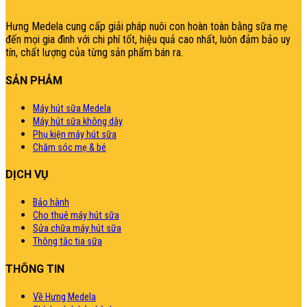
Hưng Medela cung cấp giải pháp nuôi con hoàn toàn bằng sữa mẹ
đến mọi gia đìn
h với chi phí tốt, hiệu quả cao nhất, luôn đảm bảo uy
tín, chất lượng của từng sản phẩm bán ra.
SẢN PHẢM
Máy hút sữa Medela
Máy hút sữa không dây
Phụ kiện máy hút sữa
Chăm sóc mẹ & bé
DỊCH VỤ
Bảo hành
Cho thuê máy hút sữa
Sửa chữa máy hút sữa
Thông tắc tia sữa
THÔNG TIN
Về Hưng Medela