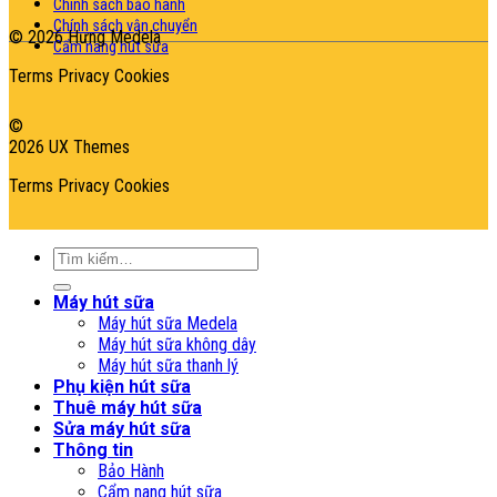
Chính sách bảo hành
Chính sách vận chuyển
© 2026 Hưng Medela
Cẩm nang hút sữa
Terms
Privacy
Cookies
©
2026 UX Themes
Terms
Privacy
Cookies
Tìm
kiếm:
Máy hút sữa
Máy hút sữa Medela
Máy hút sữa không dây
Máy hút sữa thanh lý
Phụ kiện hút sữa
Thuê máy hút sữa
Sửa máy hút sữa
Thông tin
Bảo Hành
Cẩm nang hút sữa