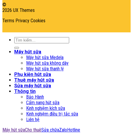
©
2026 UX Themes
Terms
Privacy
Cookies
Tìm
kiếm:
Máy hút sữa
Máy hút sữa Medela
Máy hút sữa không dây
Máy hút sữa thanh lý
Phụ kiện hút sữa
Thuê máy hút sữa
Sửa máy hút sữa
Thông tin
Bảo Hành
Cẩm nang hút sữa
Kinh nghiệm kích sữa
Kinh nghiệm điều trị tắc sữa
Liên hệ
Máy hút sữa
Cho thuê
Sửa chữa
Zalo
Hotline