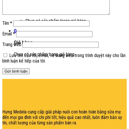
Liên hệ
Giỏ hàng /
0,0
₫
0
Chưa có sản phẩm trong giỏ hàng.
Tên
*
0
Email
*
Giỏ hàng
Trang web
Chưa có sản phẩm trong giỏ hàng.
Lưu tên của tôi, email, và trang web trong trình duyệt này cho lần
bình luận kế tiếp của tôi.
şans
vidobet
vidobet
vidobet
vidobet
casinolevant
casinolevant
casinolevant
vidobet
şans
casinolevant
casino
şans
casino
casino
casino
boostaro
casinolevant
şans
casinolevant
şanscasino
vidobet
vidobet
levant
gorabet
galyabet
gorabet
gorabet
gorabet
vidobet
galyabet
gorabet
gorabet
casino
|
|
güncel
giriş
|
|
|
giriş
casino
giriş
şans
casino
levant
şans
şans
|
giriş
casino
giriş
|
|
giriş
casino
|
|
|
|
|
giriş
|
|
|
giriş
|
|
|
|
|
giriş
|
|
|
|
giriş
|
|
|
|
|
|
|
Hưng Medela cung cấp giải pháp nuôi con hoàn toàn bằng sữa mẹ
đến mọi gia đìn
h với chi phí tốt, hiệu quả cao nhất, luôn đảm bảo uy
tín, chất lượng của từng sản phẩm bán ra.