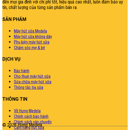
đến mọi gia đìn
h với chi phí tốt, hiệu quả cao nhất, luôn đảm bảo uy
tín, chất lượng của từng sản phẩm bán ra.
SẢN PHẢM
Máy hút sữa Medela
Máy hút sữa không dây
Phụ kiện máy hút sữa
Chăm sóc mẹ & bé
DỊCH VỤ
Bảo hành
Cho thuê máy hút sữa
Sửa chữa máy hút sữa
Thông tắc tia sữa
THÔNG TIN
Về Hưng Medela
Chính sách bảo hành
Chính sách vận chuyển
© 2026 Hưng Medela
Cẩm nang hút sữa