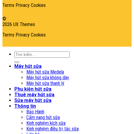
Terms
Privacy
Cookies
©
2026 UX Themes
Terms
Privacy
Cookies
Tìm
kiếm:
Máy hút sữa
Máy hút sữa Medela
Máy hút sữa không dây
Máy hút sữa thanh lý
Phụ kiện hút sữa
Thuê máy hút sữa
Sửa máy hút sữa
Thông tin
Bảo Hành
Cẩm nang hút sữa
Kinh nghiệm kích sữa
Kinh nghiệm điều trị tắc sữa