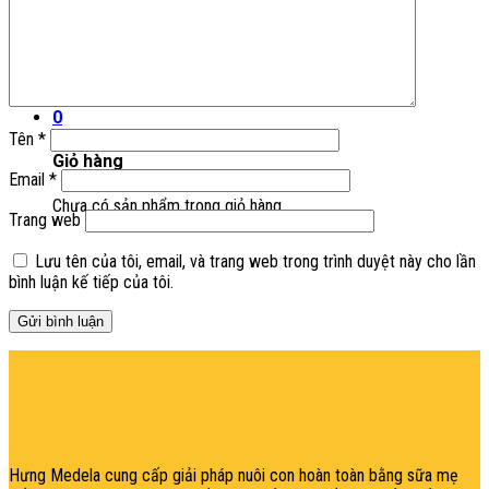
Liên hệ
Giỏ hàng /
0,0
₫
0
Chưa có sản phẩm trong giỏ hàng.
0
Tên
*
Giỏ hàng
Email
*
Chưa có sản phẩm trong giỏ hàng.
Trang web
Lưu tên của tôi, email, và trang web trong trình duyệt này cho lần
bình luận kế tiếp của tôi.
şans
vidobet
vidobet
vidobet
vidobet
casinolevant
casinolevant
casinolevant
vidobet
şans
casinolevant
casino
şans
casino
casino
casino
boostaro
casinolevant
şans
casinolevant
şanscasino
vidobet
vidobet
levant
gorabet
galyabet
gorabet
gorabet
gorabet
vidobet
galyabet
gorabet
gorabet
nigeria
sports
casino
|
|
güncel
giriş
|
|
|
giriş
casino
giriş
şans
casino
levant
şans
şans
|
giriş
casino
giriş
|
|
giriş
casino
|
|
|
|
|
giriş
|
|
|
betting
betting
|
giriş
|
|
|
|
|
giriş
|
|
|
|
giriş
|
|
|
|
|
|
|
|
Hưng Medela cung cấp giải pháp nuôi con hoàn toàn bằng sữa mẹ