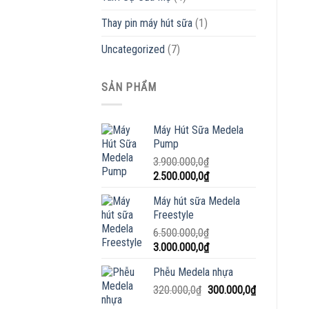
Thay pin máy hút sữa
(1)
Uncategorized
(7)
SẢN PHẨM
Máy Hút Sữa Medela
Pump
3.900.000,0
₫
Giá
Giá
2.500.000,0
₫
gốc
hiện
Máy hút sữa Medela
là:
tại
Freestyle
3.900.000,0₫.
là:
6.500.000,0
₫
2.500.000,0₫.
Giá
Giá
3.000.000,0
₫
gốc
hiện
Phễu Medela nhựa
là:
tại
Giá
Giá
6.500.000,0₫.
320.000,0
₫
300.000,0
là:
₫
gốc
hiện
3.000.000,0₫.