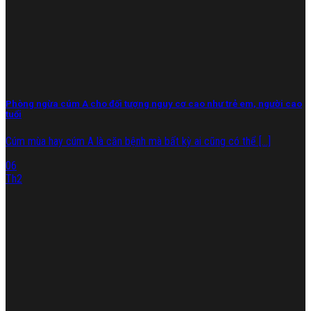
Phòng ngừa cúm A cho đối tượng nguy cơ cao như trẻ em, người cao
tuổi
Cúm mùa hay cúm A là căn bệnh mà bất kỳ ai cũng có thể [...]
06
Th2