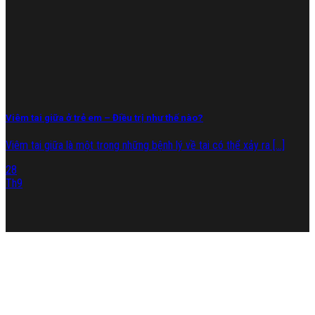
Viêm tai giữa ở trẻ em – Điều trị như thế nào?
Viêm tai giữa là một trong những bệnh lý về tai có thể xảy ra [...]
28
Th9