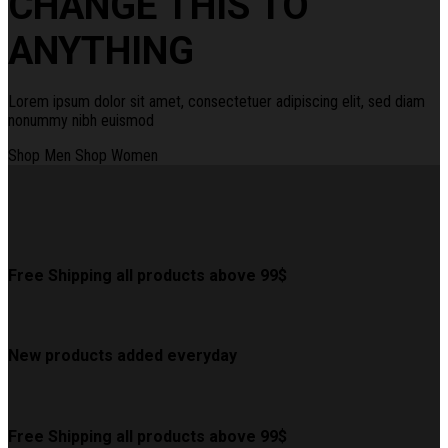
CHANGE THIS TO
ANYTHING
Lorem ipsum dolor sit amet, consectetuer adipiscing elit, sed diam
nonummy nibh euismod
Shop Men
Shop Women
Free Shipping all products above 99$
New products added everyday
Free Shipping all products above 99$