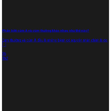
Phân biệt cúm A và cúm thường khác nhau như thế nào?
Cúm thường và cúm A đều là những bệnh có nguyên nhân chính là do
[...]
06
Th2