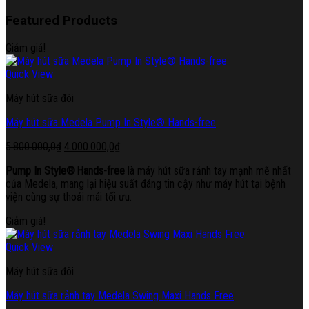
Featured Products
Giảm giá!
Quick View
Máy hút sữa đôi
Máy hút sữa Medela Pump In Style® Hands-free
Giá
Giá
5.800.000,0
₫
4.000.000,0
₫
gốc
hiện
Pump In Style® Hands-free
là máy hút sữa rảnh tay mạnh mẽ nhất
là:
tại
của Medela, mang lại hiệu suất đáng tin cậy như máy hút tại bệnh
5.800.000,0₫.
là:
viện cùng sự thoải mái tối ưu.
4.000.000,0₫.
Giảm giá!
Quick View
Máy hút sữa đôi
Máy hút sữa rảnh tay Medela Swing Maxi Hands Free