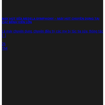
MÁY HÚT SỮA MEDELA SYMPHONY – MÁY HÚT CHUYÊN DỤNG TẠI
CÁC BỆNH VIỆN LỚN
Là máy chuyên dụng, chuyên điều trị các mẹ bị tắc tia sữa, thông tắc
[...]
26
Th4