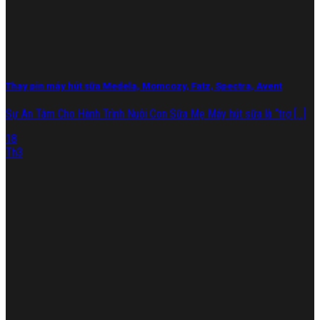
Thay pin máy hút sữa Medela, Momcozy, Fatz, Spectra, Avent
Sự An Tâm Cho Hành Trình Nuôi Con Sữa Mẹ Máy hút sữa là “trợ [...]
18
Th3