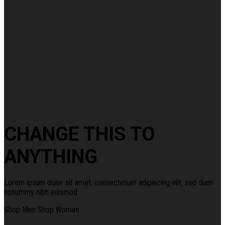
CHANGE THIS TO
ANYTHING
Lorem ipsum dolor sit amet, consectetuer adipiscing elit, sed diam
nonummy nibh euismod
Shop Men
Shop Women