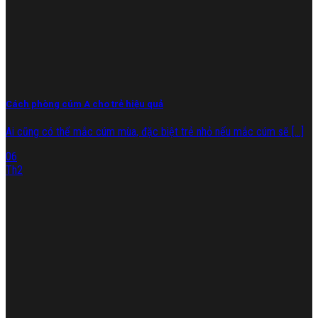
Cách phòng cúm A cho trẻ hiệu quả
Ai cũng có thể mắc cúm mùa, đặc biệt trẻ nhỏ nếu mắc cúm sẽ [...]
06
Th2