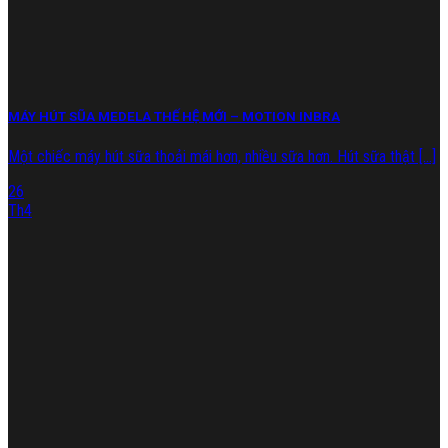
MÁY HÚT SŨA MEDELA THẾ HỆ MỚI – MOTION INBRA
Một chiếc máy hút sữa thoải mái hơn, nhiều sữa hơn. Hút sữa thật [...]
26
Th4