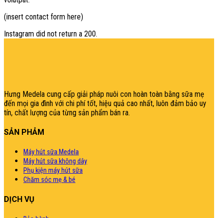
(insert contact form here)
Instagram did not return a 200.
şans
vidobet
vidobet
vidobet
vidobet
casinolevant
casinolevant
casinolevant
vidobet
şans
casinolevant
casino
şans
casino
casino
casino
boostaro
casinolevant
şans
casinolevant
şanscasino
vidobet
vidobet
levant
gorabet
galyabet
gorabet
gorabet
gorabet
vidobet
galyabet
gorabet
gorabet
casino
|
|
güncel
giriş
|
|
|
giriş
casino
giriş
şans
casino
levant
şans
şans
|
giriş
casino
giriş
|
|
giriş
casino
|
|
|
|
|
giriş
|
|
|
giriş
|
|
|
|
|
giriş
|
|
|
|
giriş
|
|
|
|
|
|
|
Hưng Medela cung cấp giải pháp nuôi con hoàn toàn bằng sữa mẹ
đến mọi gia đìn
h với chi phí tốt, hiệu quả cao nhất, luôn đảm bảo uy
tín, chất lượng của từng sản phẩm bán ra.
SẢN PHẢM
Máy hút sữa Medela
Máy hút sữa không dây
Phụ kiện máy hút sữa
Chăm sóc mẹ & bé
DỊCH VỤ