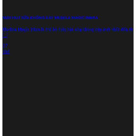
MÁY HÚT SỮA KHÔNG DÂY MEDELA MAGIC INBRA
Medela Magic Inbra là thế hệ máy hút sữa không dây mới nhất đến từ
[...]
27
Th4