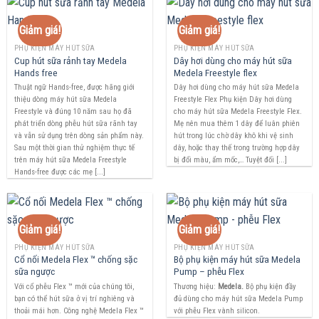
Giảm giá!
Giảm giá!
PHỤ KIỆN MÁY HÚT SỮA
PHỤ KIỆN MÁY HÚT SỮA
Cup hút sữa rảnh tay Medela
Dây hơi dùng cho máy hút sữa
Hands free
Medela Freestyle flex
Thuật ngữ Hands-free, được hãng giới
Dây hơi dùng cho máy hút sữa Medela
thiệu dòng máy hút sữa Medela
Freestyle Flex Phụ kiện Dây hơi dùng
Freestyle và đúng 10 năm sau họ đã
cho máy hút sữa Medela Freestyle Flex.
phát triển dòng phễu hút sữa rãnh tay
Mẹ nên mua thêm 1 dây để luân phiên
và vẫn sử dụng trên dòng sản phẩm này.
hút trong lúc chờ dây khô khi vệ sinh
Sau một thời gian thử nghiệm thực tế
dây, hoặc thay thế trong trường hợp dây
trên máy hút sữa Medela Freestyle
bị đổi màu, ẩm mốc,… Tuyệt đối [...]
Hands-free được các mẹ [...]
Giảm giá!
Giảm giá!
PHỤ KIỆN MÁY HÚT SỮA
PHỤ KIỆN MÁY HÚT SỮA
Cổ nối Medela Flex ™ chống sặc
Bộ phụ kiện máy hút sữa Medela
sữa ngược
Pump – phễu Flex
Với cổ phễu Flex ™ mới của chúng tôi,
Thương hiệu:
Medela.
Bộ phụ kiện đầy
bạn có thể hút sữa ở vị trí nghiêng và
đủ dùng cho máy hút sữa Medela Pump
thoải mái hơn. Công nghệ Medela Flex ™
với phễu Flex vành silicon.