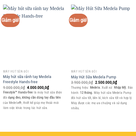
Giảm giá!
Giảm giá!
MÁY HÚT SỮA ĐÔI
MÁY HÚT SỮA ĐÔI
Máy hút sữa rảnh tay Medela
Máy Hút Sữa Medela Pump
Freestyle Hands-free
Giá
Giá
3.900.000,0
₫
2.500.000,0
₫
gốc
hiện
Giá
Giá
9.000.000,0
₫
4.000.000,0
₫
Thương hiệu:
Medela.
Xuất xứ:
Nhập Mỹ.
Bảo
là:
tại
gốc
hiện
Freestyle™ Hands-free
là máy hút sữa điện
hành:
12 tháng.
Máy hút sữa Medela Pump
3.900.000,0₫.
là:
là:
tại
2.500.000,0
đôi
dạng đeo, không cần dùng tay đầu tiên
đôi hút sữa tốt, bền bỉ, kích sữa tốt và hợp lý.
9.000.000,0₫.
là:
4.000.000,0₫.
của Medela®, thiết kế giúp mẹ thoải mái
Máy được các mẹ ưa chuộng và sử dụng
làm việc khác trong lúc hút sữa.
nhiều.
şans
vidobet
vidobet
vidobet
vidobet
casinolevant
casinolevant
casinolevant
vidobet
şans
casinolevant
casino
şans
casino
casino
casino
boostaro
casinolevant
şans
casinolevant
şanscasino
vidobet
vidobet
levant
gorabet
galyabet
gorabet
gorabet
gorabet
vidobet
galyabet
gorabet
gorabet