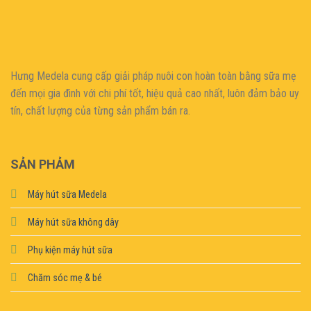
casino
|
|
güncel
giriş
|
|
|
giriş
casino
giriş
şans
casino
levant
şans
şans
|
giriş
casino
giriş
|
|
giriş
casino
|
|
|
|
|
giriş
|
|
|
giriş
|
|
|
|
|
giriş
|
|
|
|
giriş
|
|
|
|
|
|
|
Hưng Medela cung cấp giải pháp nuôi con hoàn toàn bằng sữa mẹ
đến mọi gia đìn
h với chi phí tốt, hiệu quả cao nhất, luôn đảm bảo uy
tín, chất lượng của từng sản phẩm bán ra.
SẢN PHẢM
Máy hút sữa Medela
Máy hút sữa không dây
Phụ kiện máy hút sữa
Chăm sóc mẹ & bé