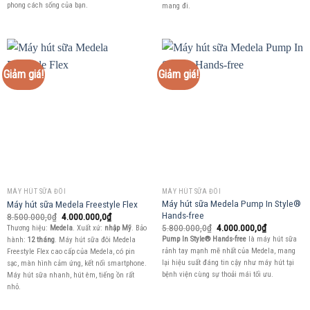
phong cách sống của bạn.
mang đi.
Giảm giá!
Giảm giá!
MÁY HÚT SỮA ĐÔI
MÁY HÚT SỮA ĐÔI
Máy hút sữa Medela Pump In Style®
Máy hút sữa Medela Freestyle Flex
Hands-free
Giá
Giá
8.500.000,0
₫
4.000.000,0
₫
gốc
hiện
Giá
Giá
5.800.000,0
₫
4.000.000,0
₫
Thương hiệu:
Medela
. Xuất xứ:
nhập Mỹ
. Bảo
là:
tại
gốc
hiện
Pump In Style® Hands-free
là máy hút sữa
hành:
12 tháng
. Máy hút sữa đôi Medela
8.500.000,0₫.
là:
là:
tại
4.000.000,0₫.
rảnh tay mạnh mẽ nhất của Medela, mang
Freestyle Flex cao cấp của Medela, có pin
5.800.000,0₫.
là:
4.000.000,0
lại hiệu suất đáng tin cậy như máy hút tại
sạc, màn hình cảm ứng, kết nối smartphone.
bệnh viện cùng sự thoải mái tối ưu.
Máy hút sữa nhanh, hút êm, tiếng ồn rất
nhỏ.