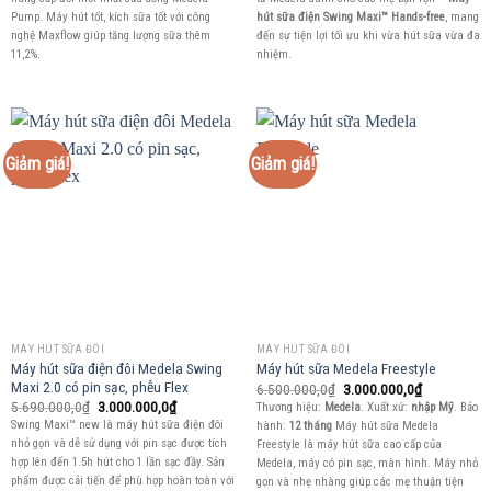
7.600.000,0₫.
là:
3.000.000,0
hút sữa điện Swing Maxi™ Hands-free
, mang
Pump. Máy hút tốt, kích sữa tốt với công
đến sự tiện lợi tối ưu khi vừa hút sữa vừa đa
nghệ Maxflow giúp tăng lượng sữa thêm
nhiệm.
11,2%.
Giảm giá!
Giảm giá!
MÁY HÚT SỮA ĐÔI
MÁY HÚT SỮA ĐÔI
Máy hút sữa điện đôi Medela Swing
Máy hút sữa Medela Freestyle
Maxi 2.0 có pin sạc, phễu Flex
Giá
Giá
6.500.000,0
₫
3.000.000,0
₫
gốc
hiện
Giá
Giá
5.690.000,0
₫
3.000.000,0
₫
Thương hiệu:
Medela
. Xuất xứ:
nhập Mỹ
. Bảo
là:
tại
gốc
hiện
Swing Maxi™ new là máy hút sữa điện đôi
hành:
12 tháng
Máy hút sữa Medela
6.500.000,0₫.
là:
là:
tại
3.000.000,0
nhỏ gọn và dễ sử dụng với pin sạc được tích
Freestyle là máy hút sữa cao cấp của
5.690.000,0₫.
là:
3.000.000,0₫.
hợp lên đến 1.5h hút cho 1 lần sạc đầy. Sản
Medela, máy có pin sạc, màn hình. Máy nhỏ
phẩm được cải tiến để phù hợp hoàn toàn với
gọn và nhẹ nhàng giúp các mẹ thuận tiện