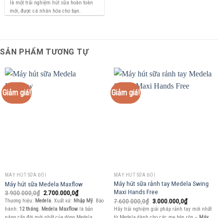
là một trải nghiệm hút sữa hoàn toàn
mới, được cá nhân hóa cho bạn.
SẢN PHẨM TƯƠNG TỰ
Giảm giá!
Giảm giá!
MÁY HÚT SỮA ĐÔI
MÁY HÚT SỮA ĐÔI
Máy hút sữa rảnh tay Medela Swing
Máy hút sữa Medela Maxflow
Maxi Hands Free
Giá
Giá
3.900.000,0
₫
2.700.000,0
₫
gốc
hiện
Giá
Giá
7.600.000,0
₫
3.000.000,0
₫
Thương hiệu:
Medela
. Xuất xứ:
Nhập Mỹ
. Bảo
là:
tại
gốc
hiện
Hãy trải nghiệm giải pháp rảnh tay mới nhất
hành:
12 tháng
.
Medela Maxflow
là bản
3.900.000,0₫.
là:
là:
tại
2.700.000,0₫.
từ Medela dành cho các mẹ bận rộn –
Máy
nâng cấp đời mới nhất của dòng Medela