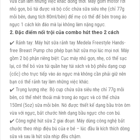
vừa cần làm những việc khác đồng thời. Máy gồm motor rời
nhỏ gọn, bỏ túi được và bộ cốc chứa sữa siêu nhẹ (chỉ 77g
mỗi bên, dung tích 80ml/bên) để mẹ có thể để bên trong áo
ngực 1 cách kín đáo mà lại không làm nặng ngực.
2. Đặc điểm nổi trội của combo hút theo 2 cách
✔️ Rảnh tay: Máy hút sữa rảnh tay Medela Freestyle Hands-
free Breast Pump cho phép bạn hút sữa mọi lúc mọi nơi. Máy
gồm 2 bộ phận riêng biệt: Cục máy nhỏ gọn, nhẹ, có thể sạc
lại, có thể bỏ vừa túi quần hay túi xách và bộ phễu dạng cup
(cốc) cho trực tiếp vào áo ngực mà không cần phải giữ nên
bạn có thể rảnh tay làm những việc khác.
✔️ Trọng lượng nhẹ: Bộ cup chứa sữa siêu nhẹ chỉ 77g mỗi
bên, có thể nhét thoải mái trong áo ngực và có thể chứa
150ml (5oz) sữa mỗi bên. Nó được thiết kế dạng bầu tròn ôm
vừa với ngực, bắt chước hình dạng bầu ngực cho con bú.
✔️ Công nghệ hút sữa 2 giai đoạn: Máy dùng công nghệ bắt
chước theo nhịp điệu bú của e bé – lúc đầu là kích thích dòng
sữa và sau là hút sữa nhịp đều chậm.