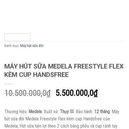
Danh mục:
Máy hút sữa đôi
MÁY HÚT SỮA MEDELA FREESTYLE FLEX
KÈM CUP HANDSFREE
Giá
Giá
10.500.000,0
₫
5.500.000,0
₫
gốc
hiện
là:
tại
Thương hiệu:
Medela
. Xuất xứ:
Thụy Sĩ
. Bảo hành:
12 tháng
. Máy
10.500.000,0₫.
là:
hút sữa đôi Medela Freestyle Flex kèm cup Handsfree của
5.500.000
Medela, Hút sữa tiện lợi theo 2 cách bằng phễu và cup rảnh tay.