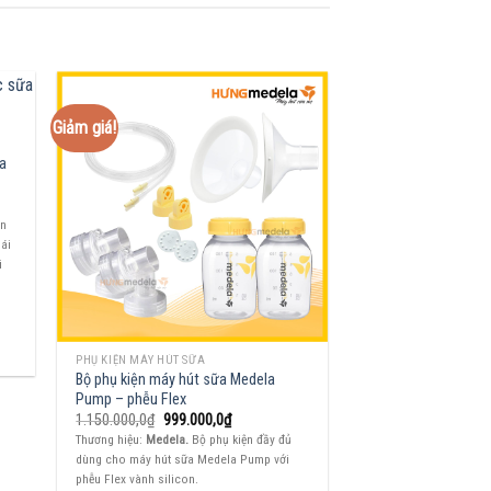
Giảm giá!
ữa
ạn
mái
i
PHỤ KIỆN MÁY HÚT SỮA
Bộ phụ kiện máy hút sữa Medela
Pump – phễu Flex
Giá
Giá
1.150.000,0
₫
999.000,0
₫
gốc
hiện
Thương hiệu:
Medela.
Bộ phụ kiện đầy đủ
là:
tại
dùng cho máy hút sữa Medela Pump với
1.150.000,0₫.
là:
999.000,0₫.
phễu Flex vành silicon.