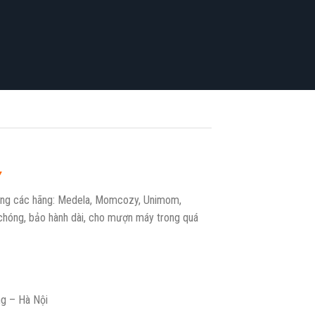
Y
ỡng các hãng: Medela, Momcozy, Unimom,
nh chóng, bảo hành dài, cho mượn máy trong quá
g – Hà Nội