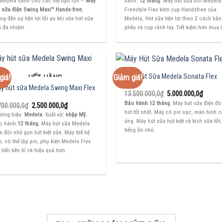
 Medela dành cho các mẹ bận rộn –
Máy
hành:
12 tháng
. Máy hút sữa đôi Medela
7.600.000,0₫.
là:
10.500.000,0₫.
là:
3.000.000,0₫.
5.500.
t sữa điện Swing Maxi™ Hands-free
,
Freestyle Flex kèm cup Handsfree của
g đến sự tiện lợi tối ưu khi vừa hút sữa
Medela, Hút sữa tiện lợi theo 2 cách bằ
a đa nhiệm.
phễu và cup rảnh tay. Tiết kiệm hơn mua l
Máy Hút Sữa Medela Sonata Flex
giá!
Giảm giá!
HẾT HÀNG
y hút sữa Medela Swing Maxi Flex
Giá
Giá
13.500.000,0
₫
5.000.000,0
₫
gốc
hiện
Bảo hành 12 tháng
. Máy hút sữa điện đô
Giá
Giá
700.000,0
₫
2.500.000,0
₫
là:
tại
gốc
hiện
hút tốt nhất. Máy có pin sạc, màn hình 
13.500.000,0₫.
là:
ương hiệu:
Medela.
Xuất xứ
: nhập Mỹ.
là:
tại
5.000.
ứng. Máy hút sữa hút kiệt và kích sữa tốt,
o hành:
12 tháng.
Máy hút sữa Medela
3.700.000,0₫.
là:
tiếng ồn nhỏ.
2.500.000,0₫.
n đôi nhỏ gọn hút kiệt sữa. Máy thế hệ
, có thể lắp pin, phụ kiện Medela Flex
 tiến bền bỉ và hiệu quả hơn.