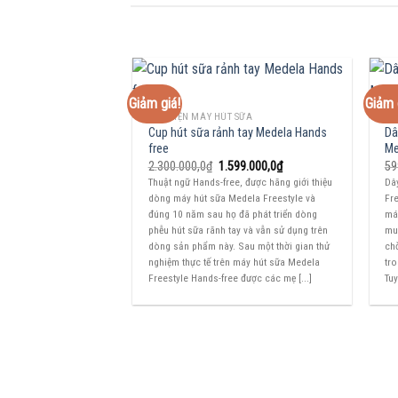
Giảm giá!
Giảm 
PHỤ KIỆN MÁY HÚT SỮA
PH
Cup hút sữa rảnh tay Medela Hands
Dâ
free
Me
Giá
Giá
2.300.000,0
₫
1.599.000,0
₫
59
gốc
hiện
Thuật ngữ Hands-free, được hãng giới thiệu
Dâ
là:
tại
dòng máy hút sữa Medela Freestyle và
Fre
2.300.000,0₫.
là:
1.599.000,0₫.
đúng 10 năm sau họ đã phát triển dòng
má
phễu hút sữa rãnh tay và vẫn sử dụng trên
mua
dòng sản phẩm này. Sau một thời gian thử
chờ
nghiệm thực tế trên máy hút sữa Medela
tr
Freestyle Hands-free được các mẹ [...]
Tuy