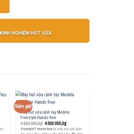
KINH NGHIỆM HÚT SỮA
Giảm giá!
Máy hút sữa rảnh tay Medela
Freestyle Hands-free
Giá
Giá
9.000.000,0
₫
4.000.000,0
₫
gốc
hiện
Bảo
Freestyle™ Hands-free
là máy hút sữa điện
là:
tại