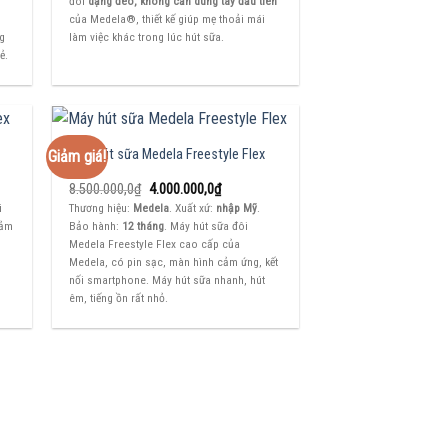
đôi
dạng đeo, không cần dùng tay đầu tiên
9.000.000,0₫.
là:
000,0₫.
4.000.000,0₫.
của Medela®, thiết kế giúp mẹ thoải mái
ng
làm việc khác trong lúc hút sữa.
ẻ.
Máy hút sữa Medela Freestyle Flex
Giảm giá!
Giá
Giá
8.500.000,0
₫
4.000.000,0
₫
gốc
hiện
i
Thương hiệu:
Medela
. Xuất xứ:
nhập Mỹ
.
là:
tại
cảm
Bảo hành:
12 tháng
. Máy hút sữa đôi
8.500.000,0₫.
là:
000,0₫.
4.000.000,0₫.
Medela Freestyle Flex cao cấp của
Medela, có pin sạc, màn hình cảm ứng, kết
nối smartphone. Máy hút sữa nhanh, hút
êm, tiếng ồn rất nhỏ.