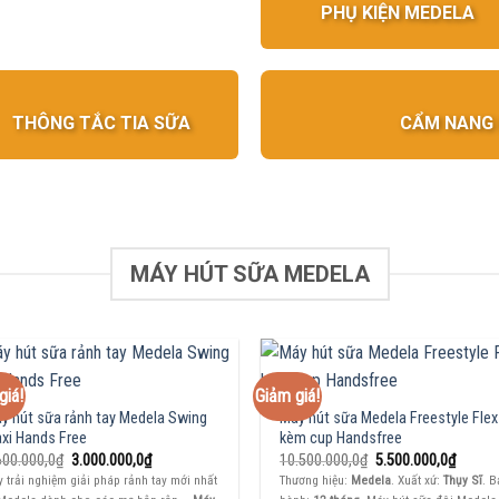
PHỤ KIỆN MEDELA
THÔNG TẮC TIA SỮA
CẨM NANG 
MÁY HÚT SỮA MEDELA
giá!
Giảm giá!
y hút sữa rảnh tay Medela Swing
Máy hút sữa Medela Freestyle Flex
xi Hands Free
kèm cup Handsfree
Giá
Giá
Giá
Giá
600.000,0
₫
3.000.000,0
₫
10.500.000,0
₫
5.500.000,0
₫
gốc
hiện
gốc
hiện
 trải nghiệm giải pháp rảnh tay mới nhất
Thương hiệu:
Medela
. Xuất xứ:
Thụy Sĩ
. 
là:
tại
là:
tại