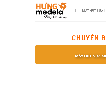
Skip
to
MÁY HÚT SỮA
content
CHUYÊN B
MÁY HÚT SỮA M