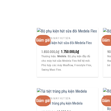
PHỤ KIỆN MÁY HÚT SỮA
PH
Giảm giá!
Giảm 
Bộ phụ kiện hút sữa đôi Medela Flex
Bộ
Giá
Giá
1.850.000,0
₫
1.750.000,0
₫
90
gốc
hiện
Thương hiệu:
Medela
. Bộ phụ kiện đầy đủ
Nú
là:
tại
cho máy hút sữa Medela Flex thế hệ mới.
thư
1.850.000,0₫.
là:
1.750.000,0₫.
Phù hợp các máy Maxflow, Freestyle Flex,
bé 
Swing Maxi Flex.
PHỤ KIỆN MÁY HÚT SỮA
Giảm giá!
Giảm 
Túi tiệt trùng phụ kiện Medela
PH
Bộ