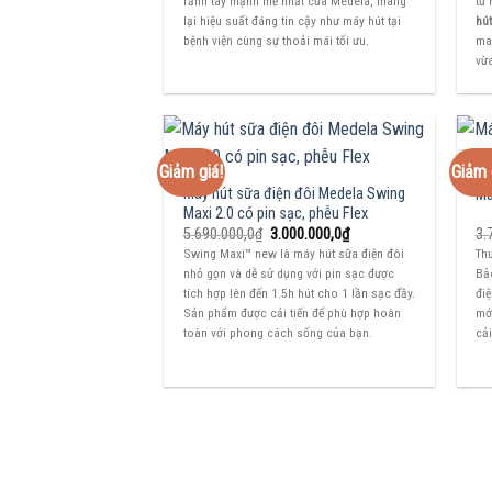
rảnh tay mạnh mẽ nhất của Medela, mang
từ
5.800.000,0₫.
là:
4.000.000,0₫.
lại hiệu suất đáng tin cậy như máy hút tại
hú
bệnh viện cùng sự thoải mái tối ưu.
man
vừ
Giảm giá!
Giảm 
Máy hút sữa điện đôi Medela Swing
Má
Maxi 2.0 có pin sạc, phễu Flex
Giá
Giá
5.690.000,0
₫
3.000.000,0
₫
3.
gốc
hiện
Swing Maxi™ new là máy hút sữa điện đôi
Th
là:
tại
nhỏ gọn và dễ sử dụng với pin sạc được
Bả
5.690.000,0₫.
là:
3.000.000,0₫.
tích hợp lên đến 1.5h hút cho 1 lần sạc đầy.
điệ
Sản phẩm được cải tiến để phù hợp hoàn
mới
toàn với phong cách sống của bạn.
cải