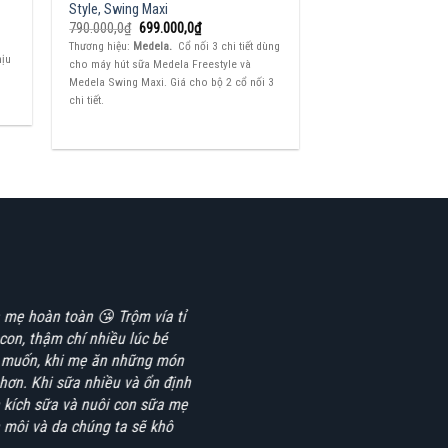
Style, Swing Maxi
Giá
Giá
790.000,0
₫
699.000,0
₫
gốc
hiện
Thương hiệu:
Medela.
Cổ nối 3 chi tiết dùng
là:
tại
hịu
cho máy hút sữa Medela Freestyle và
790.000,0₫.
là:
699.000,0₫.
Medela Swing Maxi. Giá cho bộ 2 cổ nối 3
chi tiết.
 mẹ hoàn toàn 😘 Trộm vía tỉ
con, thậm chí nhiều lúc bé
ẹ muốn, khi mẹ ăn những món
hơn. Khi sữa nhiều và ổn định
h kích sữa và nuôi con sữa mẹ
n môi và da chúng ta sẽ khô