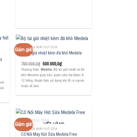
PHỤ KIỆN MÁY HÚT SỮA
Giảm giá!
Bộ túi giữ nhiệt kèm đá khô Medela
út
Giá
Giá
700.000,0
₫
500.000,0
₫
gốc
hiện
Thương hiệu:
Medela.
Bộ túi giữ nhiệt và đá
là:
tại
khô Medela giúp bảo quản sữa mẹ được 8-
700.000,0₫.
là:
500.000,0₫.
12 tiếng, thuận tiện sử dụng khi đi ra ngoài
ành
hoặc đi làm.
quả
Giảm giá!
HẾT HÀNG
PHỤ KIỆN MÁY HÚT SỮA
Cổ Nối Máy Hút Sữa Medela Free