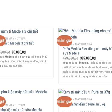
Ụ KIỆN MÁY HÚT SỮA
giá!
Giảm giá!
 núm ti Medela 3 chi tiết
PHỤ KIỆN MÁY HÚT SỮA
Phễu Medela Flex dùng cho máy h
Giá
Giá
.000,0
₫
80.000,0
₫
sữa Medela
gốc
hiện
m ti
Medela
cho bình sữa cổ hẹp đến từ
Giá
Giá
499.000,0
₫
399.000,0
₫
là:
tại
gốc
hiện
ơng hiệu đình đám thế giới, dùng để cho
90.000,0₫.
là:
Thương hiêu:
Medela.
Phễu Medela Flex
là:
tại
80.000,0₫.
bú sau khi hút sữa.
thiết kế mới của Medela với hình ovan, v
499.000,0₫.
là:
399.000,0₫.
phễu silicon giúp bám hút tốt hơn, hiệu 
và êm ái hơn trong quá trình hút sữa.
PHỤ KIỆN MÁY HÚT SỮA
giá!
Giảm giá!
Kem trị nứt đầu ti Purelan 37g
Ụ KIỆN MÁY HÚT SỮA
 phụ kiện máy hút sữa Medela