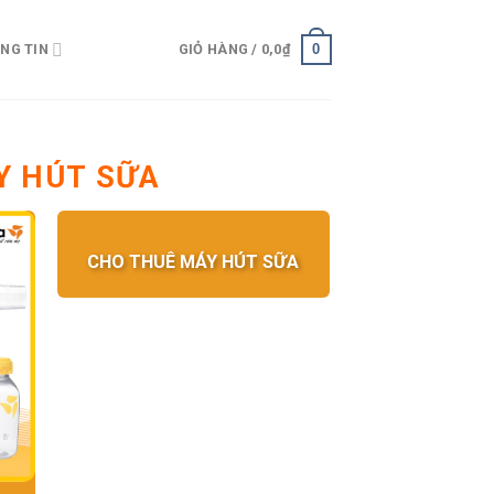
0
NG TIN
GIỎ HÀNG /
0,0
₫
Y HÚT SỮA
CHO THUÊ MÁY HÚT SỮA