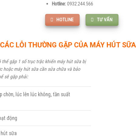
Hotline:
0932.244.566
HOTLINE
TƯ VẤN
CÁC LỖI THƯỜNG GẶP CỦA MÁY HÚT SỮA
 thể gặp 1 số trục trặc khiến máy hút sữa bị
c hoặc máy hút sữa cần sửa chữa và bảo
ể sẽ gặp phải:
chờn, lúc lên lúc không, tần suất
oạt động
 hút sữa