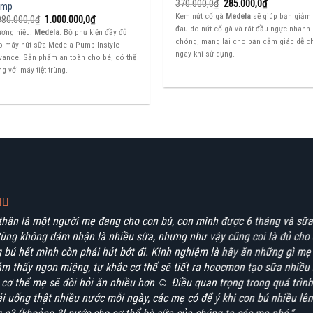
Giá
Giá
370.000,0
₫
285.000,0
₫
ump
gốc
hiện
Kem nứt cổ gà
Medela
sẽ giúp bạn giảm
Giá
Giá
080.000,0
₫
1.000.000,0
₫
là:
tại
gốc
hiện
đau do nứt cổ gà và rát đầu ngực nhanh
370.000,0₫.
là:
ương hiệu:
Medela
. Bộ phụ kiện đầy đủ
là:
tại
285.000,0₫.
chóng, mang lại cho bạn cảm giác dễ c
o máy hút sữa Medela Pump Instyle
1.080.000,0₫.
là:
ngay khi sử dụng.
1.000.000,0₫.
vance. Sản phẩm an toàn cho bé, có thể
g với máy tiệt trùng.
thân là một người mẹ đang cho con bú, con mình được 6 tháng và sữa
Cũng không dám nhận là nhiều sữa, nhưng như vậy cũng coi là đủ cho 
 bú hết mình còn phải hút bớt đi. Kinh nghiệm là hãy ăn những gì m
m thấy ngon miệng, tự khắc cơ thể sẽ tiết ra hoocmon tạo sữa nhiều 
ự cơ thể mẹ sẽ đòi hỏi ăn nhiều hơn ☺️ Điều quan trọng trong quá trìn
ải uống thật nhiều nước mỗi ngày, các mẹ có để ý khi con bú nhiều lê