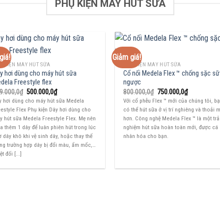
PHỤ KIỆN MÁY HÚT SỮA
giá!
Giảm giá!
Ụ KIỆN MÁY HÚT SỮA
PHỤ KIỆN MÁY HÚT SỮA
y hơi dùng cho máy hút sữa
Cổ nối Medela Flex ™ chống sặc s
dela Freestyle flex
ngược
Giá
Giá
Giá
Giá
9.000,0
₫
500.000,0
₫
800.000,0
₫
750.000,0
₫
gốc
hiện
gốc
hiện
y hơi dùng cho máy hút sữa Medela
Với cổ phễu Flex ™ mới của chúng tôi, b
là:
tại
là:
tại
estyle Flex Phụ kiện Dây hơi dùng cho
có thể hút sữa ở vị trí nghiêng và thoải 
599.000,0₫.
là:
800.000,0₫.
là:
500.000,0₫.
750.000,0₫.
y hút sữa Medela Freestyle Flex. Mẹ nên
hơn. Công nghệ Medela Flex ™ là một trả
 thêm 1 dây để luân phiên hút trong lúc
nghiệm hút sữa hoàn toàn mới, được cá
 dây khô khi vệ sinh dây, hoặc thay thế
nhân hóa cho bạn.
ong trường hợp dây bị đổi màu, ẩm mốc,…
ệt đối [...]