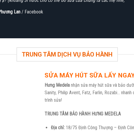
 ạ? (khoảng 3l nước cho cơ thể bò sữa của chúng ta các mẹ nhé,”
Phương Lan
/
Facebook
TRUNG TÂM DỊCH VỤ BẢO HÀNH
SỬA MÁY HÚT SỮA LẤY NGA
Hưng Medela
nhận sửa máy hút sữa và bảo dư
Sanity, Philip Avent, Fatz, Farlin, Rozabi… nha
trình sửa!
TRUNG TÂM BẢO HÀNH HƯNG MEDELA
Địa chỉ:
18/75 Định Công Thượng – Định Côn