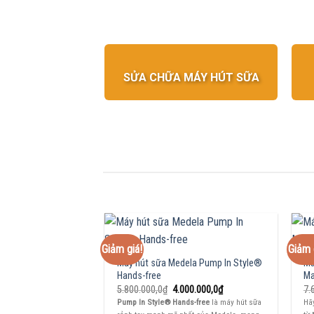
SỬA CHỮA MÁY HÚT SỮA
Giảm giá!
Giảm 
Máy hút sữa Medela Pump In Style®
Má
Hands-free
Ma
Giá
Giá
5.800.000,0
₫
4.000.000,0
₫
7.
gốc
hiện
Pump In Style® Hands-free
là máy hút sữa
Hãy
là:
tại