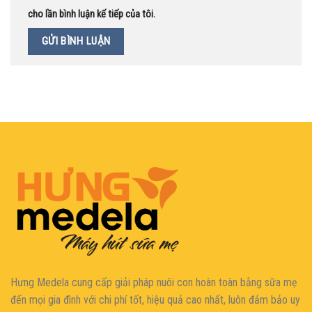
cho lần bình luận kế tiếp của tôi.
şans
vidobet
vidobet
vidobet
vidobet
casinolevant
casinolevant
casinolevant
vidobet
şans
casinolevant
casino
şans
casino
casino
casino
boostaro
casinolevant
şans
casinolevant
şanscasino
vidobet
vidobet
levant
galyabet
gorabet
gorabet
gorabet
vidobet
galyabet
gorabet
gorabet
nigeria
sports
casino
|
|
güncel
giriş
|
|
|
giriş
casino
giriş
şans
casino
levant
şans
şans
|
giriş
casino
giriş
|
|
giriş
casino
|
|
|
|
giriş
|
|
|
betting
betting
|
giriş
|
|
|
|
|
giriş
|
|
|
|
giriş
|
|
|
|
|
|
|
|
Hưng Medela cung cấp giải pháp nuôi con hoàn toàn bằng sữa mẹ
đến mọi gia đìn
h với chi phí tốt, hiệu quả cao nhất, luôn đảm bảo uy