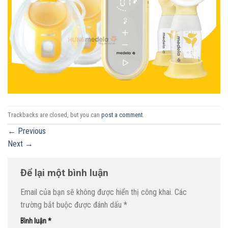
Trackbacks are closed, but you can
post a comment
.
←
Previous
Next
→
Để lại một bình luận
Email của bạn sẽ không được hiển thị công khai.
Các
trường bắt buộc được đánh dấu
*
Bình luận
*