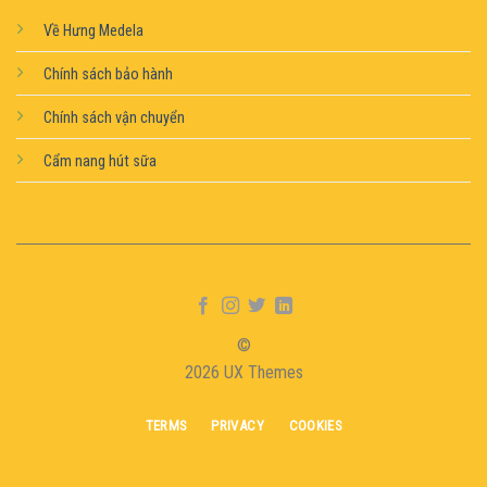
Về Hưng Medela
Chính sách bảo hành
Chính sách vận chuyển
Cẩm nang hút sữa
©
2026 UX Themes
TERMS
PRIVACY
COOKIES