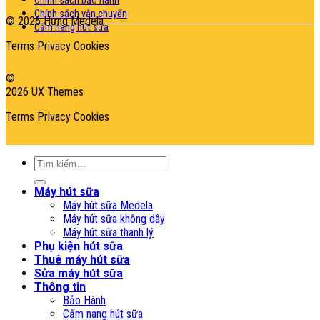
Chính sách bảo hành
Chính sách vận chuyển
© 2026 Hưng Medela
Cẩm nang hút sữa
Terms
Privacy
Cookies
©
2026 UX Themes
Terms
Privacy
Cookies
Tìm
kiếm:
Máy hút sữa
Máy hút sữa Medela
Máy hút sữa không dây
Máy hút sữa thanh lý
Phụ kiện hút sữa
Thuê máy hút sữa
Sửa máy hút sữa
Thông tin
Bảo Hành
Cẩm nang hút sữa