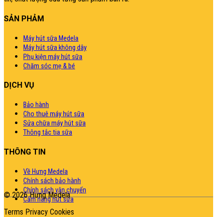
SẢN PHẢM
Máy hút sữa Medela
Máy hút sữa không dây
Phụ kiện máy hút sữa
Chăm sóc mẹ & bé
DỊCH VỤ
Bảo hành
Cho thuê máy hút sữa
Sửa chữa máy hút sữa
Thông tắc tia sữa
THÔNG TIN
Về Hưng Medela
Chính sách bảo hành
Chính sách vận chuyển
© 2026 Hưng Medela
Cẩm nang hút sữa
Terms
Privacy
Cookies